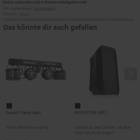
Sicher einkaufen mit 8 Wochen Rückgaberecht
inkl. kostenlosem
Rückversand
Hersteller:
BeamZ
Sicherheitshinweise
Ersatzteile
Reparaturen
Software-Updates
Gesetzliche Gewährleistung
Das könnte dir auch gefallen
beamZ
ROCKSTER
beamZ Party-Bar2
ROCKSTER AIR 2
Party-
AIR
Bar2
2
Mach deine Show groß
Gehört zu den Großen, ist aber
Schwarz
Schwarz
noch leicht zu tragen