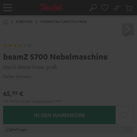
ZUM
NHALT
No
Abs
Startseite
Suche
RINGEN
Artike
im
ZUBEHÖR
VERANSTALTUNGSTECHNIK
Waren
(1)
beamZ S700 Nebelmaschine
Mach deine Show groß
Farbe:
Schwarz
65,
€
95
Inkl. MwSt
und zzgl.
Versandkosten
9,99 €
IN DEN WARENKORB
Auf Lager