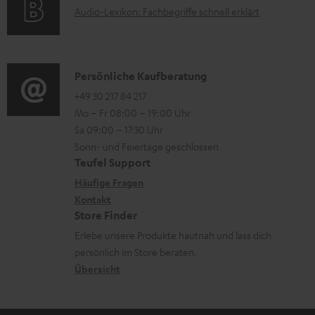
u
A
Audio-Lexikon: Fachbegriffe schnell erklärt
r
i
n
u
m
o
t
d
a
n
e
i
K
Persönliche Kaufberatung
t
e
r
o
o
+49 30 217 84 217
i
n
l
Mo – Fr 08:00 – 19:00 Uhr
-
n
o
z
a
Sa 09:00 – 17:30 Uhr
L
t
n
u
Sonn- und Feiertage geschlossen
d
e
a
e
Teufel Support
m
e
x
k
n
Häufige Fragen
V
n
i
Kontakt
t
z
e
Store Finder
k
d
u
r
Erlebe unsere Produkte hautnah und lass dich
o
a
r
s
persönlich im Store beraten.
n
t
G
Übersicht
a
e
a
n
n
r