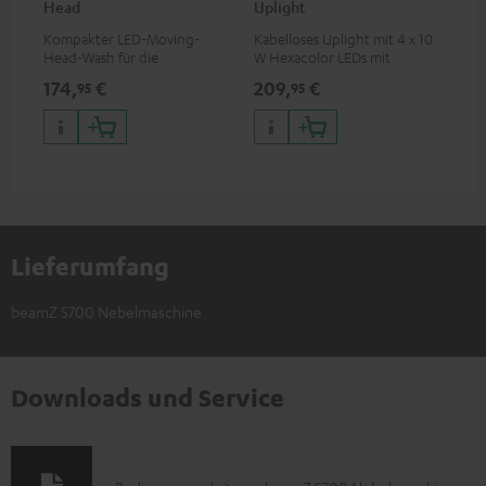
Head
Uplight
Bar
Kompakter LED-Moving-
Kabelloses Uplight mit 4 x 10
LED
Head-Wash für die
W Hexacolor LEDs mit
LED
professionelle Ausleuchtung
RGBWA-UV: grenzenlose
und
174,
€
209,
€
10
95
95
deiner Show
Farbvielfalt & Schwarzlicht
Lieferumfang
beamZ S700 Nebelmaschine
Downloads und Service