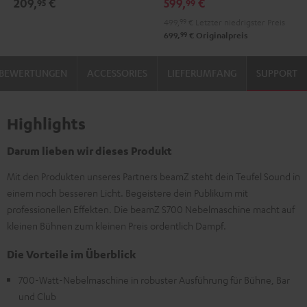
209,
€
599,
€
95
99
499,
99
€
Letzter niedrigster Preis
99
699,
€
Originalpreis
BEWERTUNGEN
ACCESSORIES
LIEFERUMFANG
SUPPORT
Highlights
Darum lieben wir dieses Produkt
Mit den Produkten unseres Partners beamZ steht dein Teufel Sound in
einem noch besseren Licht. Begeistere dein Publikum mit
professionellen Effekten. Die beamZ S700 Nebelmaschine macht auf
kleinen Bühnen zum kleinen Preis ordentlich Dampf.
Die Vorteile im Überblick
700-Watt-Nebelmaschine in robuster Ausführung für Bühne, Bar
und Club