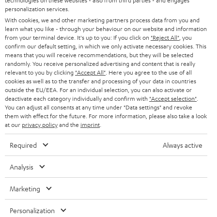
technologies on these websites - also from third parties - and engages
DEUTSCHLAND
personalization services.
n
STEREO
With cookies, we and other marketing partners process data from you and
PRESSE & MARKETING
g
learn what you like - through your behaviour on our website and information
ÖSTERREICH
SMART HOME
from your terminal device. It's up to you: If you click on
"Reject All"
, you
GESCHÄFTSKUNDEN
confirm our default setting, in which we only activate necessary cookies. This
means that you will receive recommendations, but they will be selected
SCHWEIZ
BLUETOOTH-LAUTSPRECHER
PARTNERPROGRAMM
randomly. You receive personalized advertising and content that is really
relevant to you by clicking
"Accept All"
. Here you agree to the use of all
KOPFHÖRER
cookies as well as to the transfer and processing of your data in countries
NIEDERLANDE
BLOG
outside the EU/EEA. For an individual selection, you can also activate or
deactivate each category individually and confirm with
"Accept selection"
.
BLUETOOTH-KOPFHÖRER
NEWSLETTER
You can adjust all consents at any time under "Data settings" and revoke
BELGIEN
them with effect for the future. For more information, please also take a look
STEREOANLAGEN
at our
privacy policy
and the
imprint
.
STORES
FRANKREICH
LAUTSPRECHER
Required
Always active
DEINE VORTEILE BEI TEUFEL
POLEN
ULTIMA-SERIE
Analysis
TEUFEL STORY
Technische Änderungen, Tippfehler und Irrtum vorbehalten. Das auf unseren
IN-EAR-KOPFHÖRER
Marketing
SPANIEN
UNSER MANAGEMENT
Fotos abgebildete Zubehör ist nicht im Lieferumfang enthalten. Etwaige
Entsorgungsgebühren für Batterien sind im Preis inbegriffen.
FANSHOP
Personalization
NACHHALTIGKEIT
ITALIEN