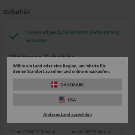
Zubehör
Notwendiges Zubehör ist im Lieferumfang
enthalten.
Weiteres Zubehör
Wähle ein Land oder eine Region, um Inhalte für
deinen Standort zu sehen und online einzukaufen.
DÄNEMARK
USA
Anderes Land auswählen
beamZ MHL74 Moving
beamZ BBP94 Battery
be