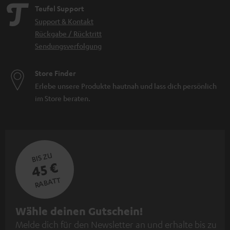
Teufel Support
Support & Kontakt
Rückgabe / Rücktritt
Sendungsverfolgung
Store Finder
Erlebe unsere Produkte hautnah und lass dich persönlich
im Store beraten.
BIS ZU
45 €
RABATT
N
Wähle deinen Gutschein!
Melde dich für den Newsletter an und erhalte bis zu
e