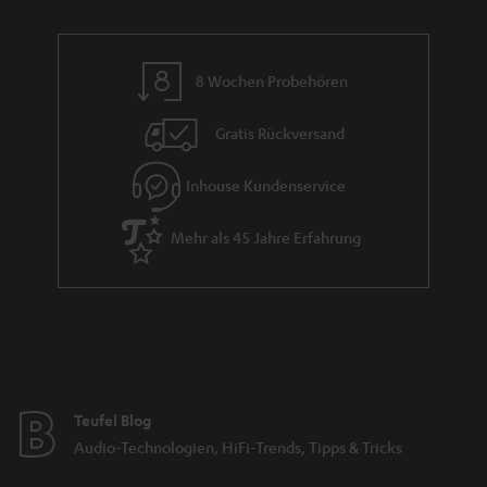
d
a
n
8 Wochen Probehören
t
i
Gratis Rückversand
e
Inhouse Kundenservice
Mehr als 45 Jahre Erfahrung
Teufel Blog
Audio-Technologien, HiFi-Trends, Tipps & Tricks