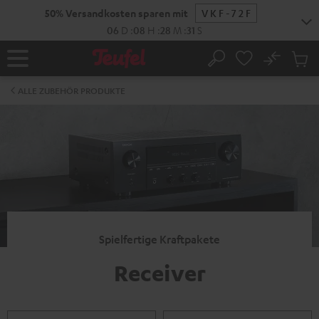
ZUM
50% Versandkosten sparen mit
VKF-72F
NHALT
RINGEN
06
D
:
08
H
:
28
M
:
30
S
No
Abs
Startseite
Suche
Artike
im
ALLE ZUBEHÖR PRODUKTE
Waren
Spielfertige Kraftpakete
Receiver