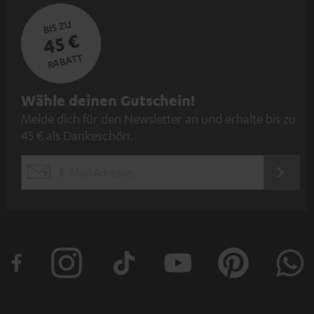
BIS ZU
45 €
RABATT
N
Wähle deinen Gutschein!
Melde dich für den Newsletter an und erhalte bis zu
e
45 € als Dankeschön.
w
s
JETZT
EMAIL
l
ANME
WIDGET
e
t
t
e
r
a