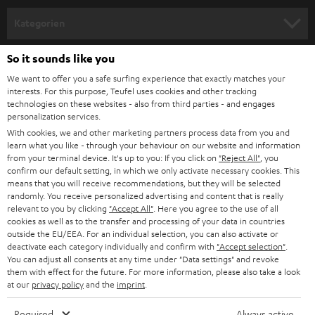
n
Kategorien
m
HEIMKINO
e
So it sounds like you
Unternehmen
l
We want to offer you a safe surfing experience that exactly matches your
HEIMKINO-KOMPLETTANLAGEN
interests. For this purpose, Teufel uses cookies and other tracking
SUPPORT
d
Teufel Onlineshops
technologies on these websites - also from third parties - and engages
personalization services.
SOUNDBARS
u
KARRIERE
DEUTSCHLAND
With cookies, we and other marketing partners process data from you and
n
learn what you like - through your behaviour on our website and information
STEREO
PRESSE & MARKETING
from your terminal device. It's up to you: If you click on
"Reject All"
, you
g
confirm our default setting, in which we only activate necessary cookies. This
ÖSTERREICH
SMART HOME
means that you will receive recommendations, but they will be selected
GESCHÄFTSKUNDEN
randomly. You receive personalized advertising and content that is really
relevant to you by clicking
"Accept All"
. Here you agree to the use of all
SCHWEIZ
BLUETOOTH-LAUTSPRECHER
PARTNERPROGRAMM
cookies as well as to the transfer and processing of your data in countries
outside the EU/EEA. For an individual selection, you can also activate or
KOPFHÖRER
deactivate each category individually and confirm with
"Accept selection"
.
NIEDERLANDE
BLOG
You can adjust all consents at any time under "Data settings" and revoke
BLUETOOTH-KOPFHÖRER
them with effect for the future. For more information, please also take a look
NEWSLETTER
at our
privacy policy
and the
imprint
.
BELGIEN
STEREOANLAGEN
STORES
Required
Always active