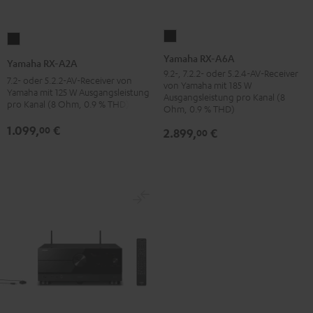
Yamaha
Yamaha
RX-
RX-
Yamaha RX-A6A
Yamaha RX-A2A
A6A
A2A
9.2-, 7.2.2- oder 5.2.4-AV-Receiver
7.2- oder 5.2.2-AV-Receiver von
von Yamaha mit 185 W
Schwarz
Schwarz
Yamaha mit 125 W Ausgangsleistung
Ausgangsleistung pro Kanal (8
pro Kanal (8 Ohm, 0.9 % THD)
Ohm, 0.9 % THD)
1.099,
€
00
2.899,
€
00