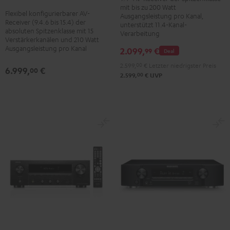
A1H
mit bis zu 200 Watt
Premium
Schwarz
Flexibel konfigurierbarer AV-
Schwarz
Ausgangsleistung pro Kanal,
Silber
Receiver (9.4.6 bis 15.4) der
unterstützt 11.4-Kanal-
absoluten Spitzenklasse mit 15
Verarbeitung
Verstärkerkanälen und 210 Watt
Ausgangsleistung pro Kanal
2.099,
€
99
Deal
2.599,
00
€
Letzter niedrigster Preis
6.999,
€
00
00
2.599,
€
UVP