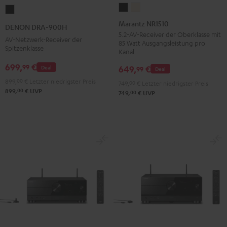
Marantz
Marantz
DENON
NR1510
NR1510
DRA-
Marantz NR1510
DENON DRA-900H
Schwarz
Silber-
900H
5.2-AV-Receiver der Oberklasse mit
AV-Netzwerk-Receiver der
85 Watt Ausgangsleistung pro
Gold
Schwarz
Spitzenklasse
Kanal
699,
€
99
649,
€
Deal
99
Deal
899,
00
€
Letzter niedrigster Preis
749,
00
€
Letzter niedrigster Preis
00
899,
€
UVP
00
749,
€
UVP