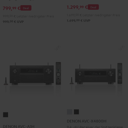
Schwarz
1.299,
€
99
799,
€
Deal
99
Deal
1.699,
00
€
Letzter niedrigster Preis
999,
00
€
Letzter niedrigster Preis
00
1.699,
€
UVP
00
999,
€
UVP
DENON
DENON
DENON
AVC-
AVC-
DENON AVC-X4800H
AVC-
X4800H
X4800H
DENON AVC-A1H
9.4 -AV-Receiver der Spitzenklasse