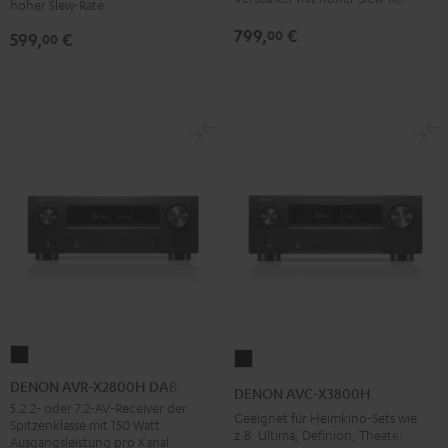
hoher Slew-Rate
799,
€
00
599,
€
00
DENON
DENON
AVR-
AVC-
DENON AVR-X2800H DAB
DENON AVC-X3800H
X2800H
X3800H
5.2.2- oder 7.2-AV-Receiver der
Geeignet für Heimkino-Sets wie
Spitzenklasse mit 150 Watt
DAB
Schwarz
z.B. Ultima, Definion, Theater
Ausgangsleistung pro Kanal