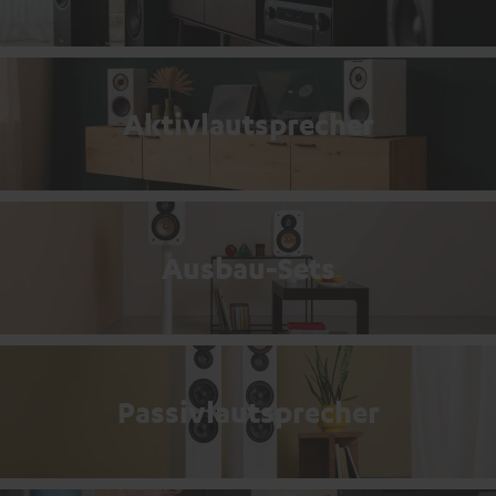
Aktivlautsprecher
Ausbau-Sets
Passivlautsprecher