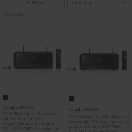
Filtern
11 Produkte
Yamaha
Yamaha
RX-
RX-
Yamaha RX-V4A
Yamaha RX-V6A
V4A
V6A
5.2-AV-Receiver der Oberklasse
7.2-AV-Receiver der Oberklasse von
von Yamaha mit 115 Watt
Schwarz
Schwarz
Yamaha mit 125 W Ausgangsleistung
Ausgangsleistung pro Kanal (6
pro Kanal (8 ohms, 0.9% THD),
Ohm, 0.9 % THD), Verstärker mit
Verstärker mit hoher Slew-Rate