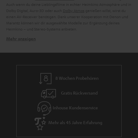
Auch wenn du deine Lieblingsfilme in echter Heimkino Atmosphäre und in
Dolby Digital, Auro-3D oder auch
Dolby Atmos
genießen willst, wirst du
einen AV-Receiver benötigen. Dank unserer Kooperation mit Denon und
Marantz können wir dir ausgewählte Modelle zur Ergänzung deines
Heimkino – und Stereo-Systems anbieten.
Mehr anzeigen
Verwandte Themen in unserem Blog:
Dolby Atmos Receiver – die Anforderungen an das 3D-Format
Soundsystem per Receiver an TV anschließen: So klappt’s
HiFi-Verstärker – Fundament einer jeden Audio-Anlage
CD-Receiver: Was CDs am besten kreisen lässt
8 Wochen Probehören
Gratis Rückversand
Inhouse Kundenservice
Mehr als 45 Jahre Erfahrung