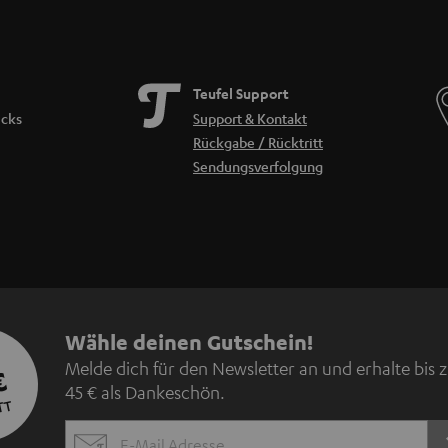
Teufel Support
icks
Support & Kontakt
Rückgabe / Rücktritt
Sendungsverfolgung
N
Wähle deinen Gutschein!
Melde dich für den Newsletter an und erhalte bis 
€
e
45 € als Dankeschön.
TT
w