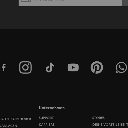
EMAIL
s
WIDGET
l
e
t
t
e
r
a
n
m
Unternehmen
e
SUPPORT
STORES
OOTH-KOPFHÖRER
KARRIERE
DEINE VORTEILE BEI 
OANLAGEN