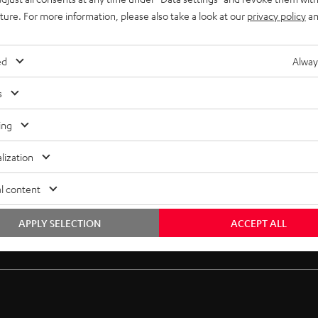
uture. For more information, please also take a look at our
privacy policy
an
ed
Alway
s
ing
lization
l content
APPLY SELECTION
ACCEPT ALL
Gratis Rückversand
Inhouse Kundenservice