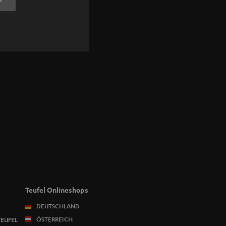
JETZT
ANMELDEN
Teufel Onlineshops
DEUTSCHLAND
ÖSTERREICH
TEUFEL