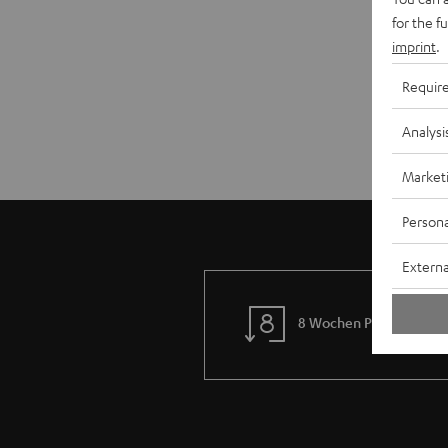
for the f
imprint
.
Requir
Analysi
Market
Persona
Externa
8 Wochen Probehören