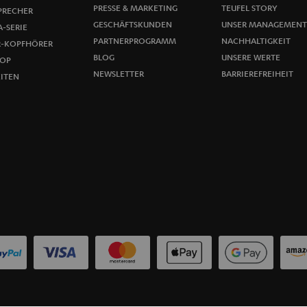
l
PRESSE & MARKETING
TEUFEL STORY
PRECHER
GESCHÄFTSKUNDEN
UNSER MANAGEMENT
-SERIE
d
PARTNERPROGRAMM
NACHHALTIGKEIT
R-KOPFHÖRER
u
BLOG
UNSERE WERTE
OP
NEWSLETTER
BARRIEREFREIHEIT
ITEN
n
g