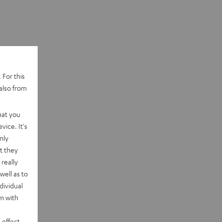
 For this
also from
hat you
vice. It's
nly
t they
really
well as to
dividual
rm with
 effect