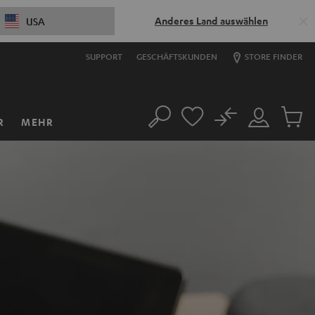
Anderes Land auswählen
USA
SUPPORT
GESCHÄFTSKUNDEN
STORE FINDER
No
R
MEHR
Suche
Mein
Artikel
Konto
im
Warenk