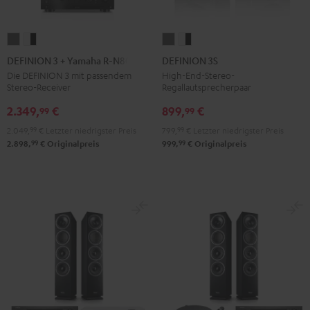
DEFINION
DEFINION
DEFINION
DEFINION
3
3
3S
3S
DEFINION 3 + Yamaha R-N800A
DEFINION 3S
+
+
Anthrazit
Weiß
Die DEFINION 3 mit passendem
High-End-Stereo-
Stereo-Receiver
Regallautsprecherpaar
Yamaha
Yamaha
/
R-
R-
Schwarz
2.349,
€
899,
€
99
99
N800A
N800A
2.049,
99
€
Letzter niedrigster Preis
799,
99
€
Letzter niedrigster Preis
Anthrazit
Weiß
99
99
2.898,
€
Originalpreis
999,
€
Originalpreis
/
Schwarz