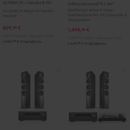
ULTIMA 20 + Yamaha R-N600A
Edition Surround "4.1-Set"
AKTIV
AKTIV
+
+
Spielfertige, aktive 3-Wege-
3
3
Kompakt im Regal mit Yamaha-
Yamaha
Yamaha
Standlautsprecher mit Subwoofer &
Receiver
Club
Club
R-
R-
Rearspeakern
Edition
Edition
N600A
N600A
809,
€
99
1.499,
€
99
Surround
Surround
Schwarz
Weiß
759,
99
€
Letzter niedrigster Preis
1.399,
99
€
Letzter niedrigster Preis
"4.1-
"4.1-
99
1.048,
€
Originalpreis
99
1.699,
€
Originalpreis
Set"
Set"
Schwarz
Weiß