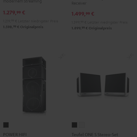
modernem Streaming
Receiver
DRA-
DRA-
R-
R-
1.279,
€
99
1.499,
€
900H
900H
99
N800A
N800A
Anthrazit
Weiß
1.219,
99
€
Letzter niedrigster Preis
Schwarz
Weiß
1.399,
99
€
Letzter niedrigster Preis
99
1.598,
€
Originalpreis
/
99
1.899,
€
Originalpreis
Schwarz
POWER
Teufel
Teufel
HIFI
ONE
ONE
POWER HIFI
Teufel ONE S Stereo-Set