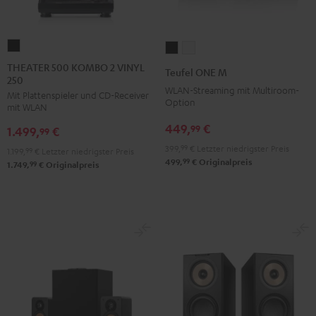
THEATER
Teufel
Teufel
500
ONE
ONE
THEATER 500 KOMBO 2 VINYL
Teufel ONE M
250
KOMBO
M
M
WLAN-Streaming mit Multiroom-
Mit Plattenspieler und CD-Receiver
2
Schwarz
Weiß
Option
mit WLAN
VINYL
449,
€
99
1.499,
€
250
99
Schwarz
399,
99
€
Letzter niedrigster Preis
1.199,
99
€
Letzter niedrigster Preis
99
499,
€
Originalpreis
99
1.749,
€
Originalpreis