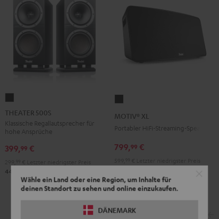
THEATER
MOTIV®
500S
XL
THEATER 500S
MOTIV® XL
Schwarz
Schwarz
Klassische Regallautsprecher für
Portabler HiFi-Streaming-Speaker
hohe Ansprüche
799,
€
99
399,
€
99
599,
99
€
Letzter niedrigster Preis
299,
99
€
Letzter niedrigster Preis
99
899,
€
Originalpreis
99
449,
€
Originalpreis
Wähle ein Land oder eine Region, um Inhalte für
deinen Standort zu sehen und online einzukaufen.
DÄNEMARK