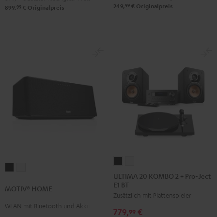
99
249,
€
Originalpreis
99
899,
€
Originalpreis
ULTIMA
ULTIMA
MOTIV®
MOTIV®
20
20
ULTIMA 20 KOMBO 2 + Pro-Ject
HOME
HOME
E1 BT
KOMBO
KOMBO
MOTIV® HOME
Schwarz
Weiß
Zusätzlich mit Plattenspieler
2
2
WLAN mit Bluetooth und Akku
+
+
779,
€
99