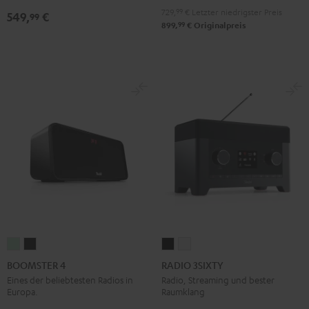
Pro-
Pro-
729,
99
€
Letzter niedrigster Preis
549,
€
99
Ject
Ject
99
899,
€
Originalpreis
E1
E1
BT
BT
Schwarz
Weiß
BOOMSTER
BOOMSTER
RADIO
RADIO
4
4
3SIXTY
3SIXTY
BOOMSTER 4
RADIO 3SIXTY
Mint
Night
Schwarz
Weiß
Eines der beliebtesten Radios in
Radio, Streaming und bester
Europa.
Raumklang
Green
Black