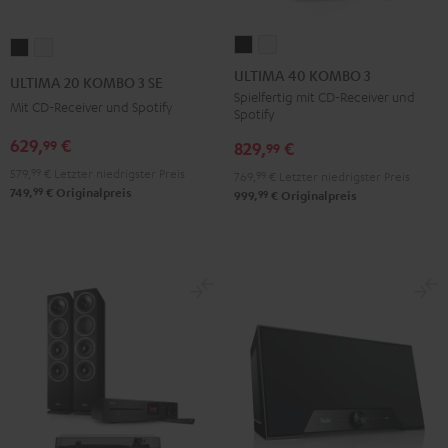
ULTIMA
ULTIMA
ULTIMA
ULTIMA
40
40
20
20
ULTIMA 40 KOMBO 3
ULTIMA 20 KOMBO 3 SE
KOMBO
KOMBO
KOMBO
KOMBO
Spielfertig mit CD-Receiver und
Mit CD-Receiver und Spotify
Spotify
3
3
3
3
Schwarz
Weiß
629,
€
99
SE
SE
829,
€
99
Schwarz
Weiß
579,
99
€
Letzter niedrigster Preis
769,
99
€
Letzter niedrigster Preis
99
749,
€
Originalpreis
99
999,
€
Originalpreis