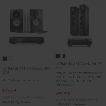
ULTIMA
ULTIMA
ULTIMA
ULTIMA
40
40
ULTIMA 40 AKTIV 3 + DUAL DT
25
25
250
AKTIV
AKTIV
ULTIMA 25 AKTIV + Yamaha CD-
AKTIV
AKTIV
S303
Aktives 3-Wege-Standlautsprecher-
3
3
+
+
Paar ULTIMA 40 AKTIV 3 im Bundle
+
+
Mit CD-Player von Yamaha
mit dem DUAL DT 250 USB
Yamaha
Yamaha
DUAL
DUAL
Plattenspieler
CD-
CD-
789,
€
DT
DT
99
999,
€
S303
S303
99
250
250
689,
99
€
Letzter niedrigster Preis
Night
Pure
899,
99
€
Letzter niedrigster Preis
Schwarz
Weiß
99
929,
€
Originalpreis
Black
White
99
1.149,
€
Originalpreis