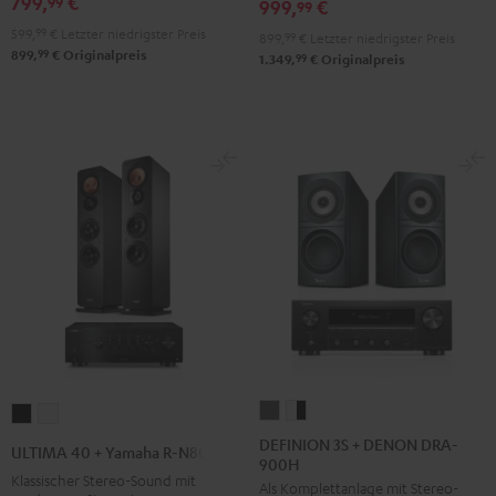
799,
€
99
999,
€
900H
99
Schwarz
599,
99
€
Letzter niedrigster Preis
899,
99
€
Letzter niedrigster Preis
99
899,
€
Originalpreis
99
1.349,
€
Originalpreis
DEFINION
DEFINION
ULTIMA
ULTIMA
3S
3S
40
40
DEFINION 3S + DENON DRA-
ULTIMA 40 + Yamaha R-N800A
900H
+
+
+
+
Klassischer Stereo-Sound mit
Als Komplettanlage mit Stereo-
DENON
DENON
Yamaha
Yamaha