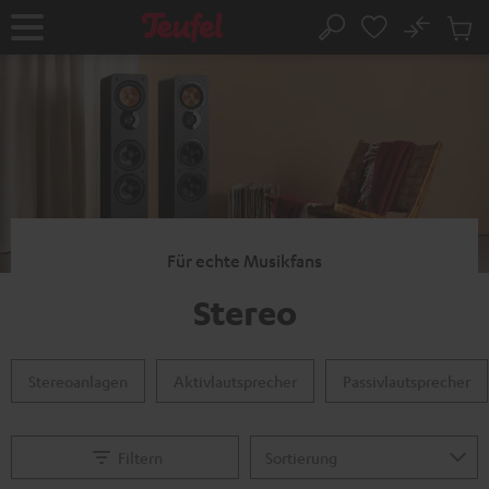
ZUM
NHALT
No
Abs
Startseite
Suche
RINGEN
Artike
im
Waren
Für echte Musikfans
Stereo
Stereoanlagen
Aktivlautsprecher
Passivlautsprecher
Filtern