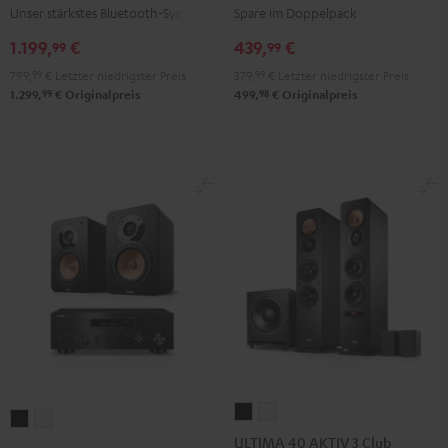
Schwarz
S
S
Unser stärkstes Bluetooth-System
Spare im Doppelpack
Stereo-
Stereo-
1.199,
€
439,
€
99
99
Set
Set
799,
99
€
Letzter niedrigster Preis
379,
99
€
Letzter niedrigster Preis
Schwarz
Weiß
99
98
1.299,
€
Originalpreis
499,
€
Originalpreis
ULTIMA
ULTIMA
ULTIMA
ULTIMA
40
40
ULTIMA 40 AKTIV 3 Club
20
20