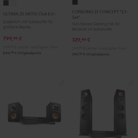
CONSONO
ULTIMA
ULTIMA
25
25
25
CONSONO 25 CONCEPT "2.1-
ULTIMA 25 AKTIV Club Edition
Set"
CONCEPT
AKTIV
AKTIV
Zusätzlich mit Subwoofer für
Fürs Stereo-Gaming mit AV-
"2.1-
Club
Club
größere Räume
Receiver im Subwoofer
Set"
Edition
Edition
799,
€
99
329,
€
Schwarz
99
Night
Pure
699,
99
€
Letzter niedrigster Preis
Black
White
299,
99
€
Letzter niedrigster Preis
99
849,
€
Originalpreis
99
399,
€
Originalpreis