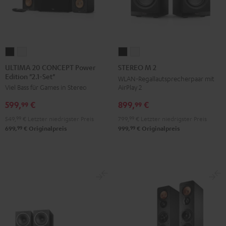
ULTIMA
ULTIMA
STEREO
STEREO
20
20
M
M
ULTIMA 20 CONCEPT Power
STEREO M 2
Edition "2.1-Set"
CONCEPT
CONCEPT
2
2
WLAN-Regallautsprecherpaar mit
AirPlay 2
Viel Bass für Games in Stereo
Power
Power
Schwarz
Weiß
Edition
Edition
899,
€
599,
€
99
99
"2.1-
"2.1-
799,
99
€
Letzter niedrigster Preis
549,
99
€
Letzter niedrigster Preis
Set"
Set"
99
99
999,
€
Originalpreis
699,
€
Originalpreis
Schwarz
Weiß