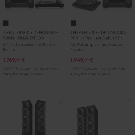
THEATER
THEATER
500
500
THEATER 500 + DENON DRA-
THEATER 500 + DENON DRA-
900H + DUAL DT 500
900H + Pro-Ject Debut S Phono
+
+
Mit Plattenspieler und Stereo-
Mit Plattenspieler und Stereo-
DENON
DENON
Receiver
Receiver
DRA-
DRA-
1.769,
€
1.949,
€
900H
900H
99
99
+
+
1.569,
99
€
Letzter niedrigster Preis
1.749,
99
€
Letzter niedrigster Preis
DUAL
Pro-
99
99
2.169,
€
Originalpreis
2.369,
€
Originalpreis
DT
Ject
500
Debut
Schwarz
S
Phono
Schwarz