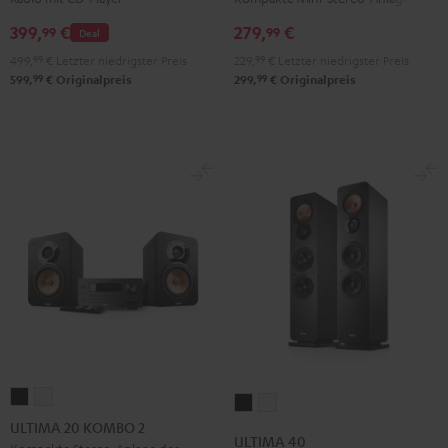
399,
€
279,
€
99
99
Deal
499,
99
€
Letzter niedrigster Preis
229,
99
€
Letzter niedrigster Preis
99
99
599,
€
Originalpreis
299,
€
Originalpreis
ULTIMA
ULTIMA
ULTIMA
ULTIMA
20
20
ULTIMA 20 KOMBO 2
40
40
ULTIMA 40
KOMBO
KOMBO