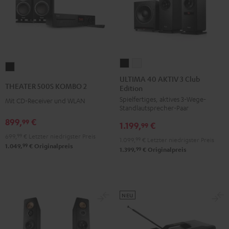
ULTIMA
ULTIMA
THEATER
40
40
ULTIMA 40 AKTIV 3 Club
500S
THEATER 500S KOMBO 2
Edition
AKTIV
AKTIV
KOMBO
Spielfertiges, aktives 3-Wege-
3
3
Mit CD-Receiver und WLAN
2
Standlautsprecher-Paar
Club
Club
Schwarz
899,
€
99
1.199,
€
Edition
Edition
99
699,
99
€
Letzter niedrigster Preis
Schwarz
Weiß
1.099,
99
€
Letzter niedrigster Preis
99
1.049,
€
Originalpreis
99
1.399,
€
Originalpreis
NEU