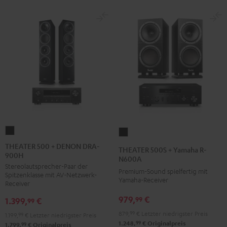
THEATER
THEATER
500
500S
THEATER 500 + DENON DRA-
THEATER 500S + Yamaha R-
900H
+
+
N600A
Stereolautsprecher-Paar der
DENON
Yamaha
Premium-Sound spielfertig mit
Spitzenklasse mit AV-Netzwerk-
DRA-
Yamaha-Receiver
R-
Receiver
900H
N600A
979,
€
99
1.399,
€
99
Schwarz
Schwarz
879,
99
€
Letzter niedrigster Preis
1.199,
99
€
Letzter niedrigster Preis
99
1.248,
€
Originalpreis
99
1.799,
€
Originalpreis