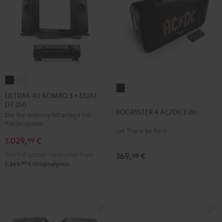
ULTIMA
ULTIMA
BOOMSTER
40
40
ULTIMA 40 KOMBO 3 + DUAL
4
DT 250
KOMBO
KOMBO
BOOMSTER 4 AC/DC Edition
AC/DC
Die Stereokomplettanlage mit
3
3
Plattenspieler
Edition
+
+
Let There Be Rock
Night
1.029,
€
DUAL
DUAL
99
Black
DT
DT
969,
99
€
Letzter niedrigster Preis
369,
€
99
250
250
99
1.249,
€
Originalpreis
Schwarz
Weiß