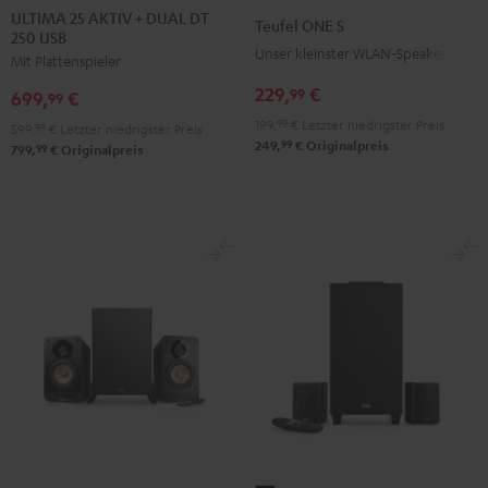
25
25
ONE
ONE
ULTIMA 25 AKTIV + DUAL DT
Teufel ONE S
250 USB
AKTIV
AKTIV
S
S
Unser kleinster WLAN-Speaker
Mit Plattenspieler
+
+
Schwarz
Weiß
DUAL
DUAL
229,
€
99
699,
€
99
DT
DT
199,
99
€
Letzter niedrigster Preis
599,
99
€
Letzter niedrigster Preis
250
250
99
249,
€
Originalpreis
99
799,
€
Originalpreis
USB
USB
Night
Pure
Black
White