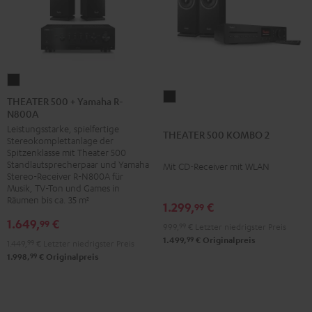
THEATER
500
THEATER
THEATER 500 + Yamaha R-
N800A
+
500
Leistungsstarke, spielfertige
Yamaha
KOMBO
THEATER 500 KOMBO 2
Stereokomplettanlage der
R-
2
Spitzenklasse mit Theater 500
N800A
Schwarz
Standlautsprecherpaar und Yamaha
Mit CD-Receiver mit WLAN
Stereo-Receiver R-N800A für
Schwarz
Musik, TV-Ton und Games in
Räumen bis ca. 35 m²
1.299,
€
99
1.649,
€
99
999,
99
€
Letzter niedrigster Preis
99
1.499,
€
Originalpreis
1.449,
99
€
Letzter niedrigster Preis
99
1.998,
€
Originalpreis