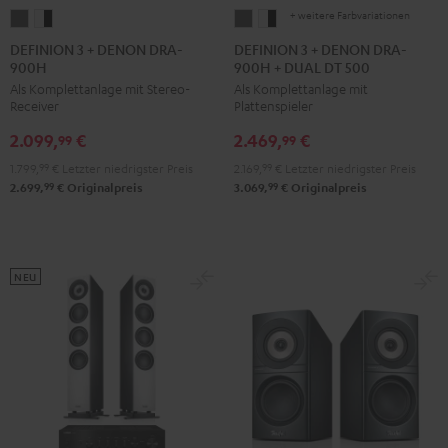
+ weitere Farbvariationen
DEFINION
DEFINION
DEFINION
DEFINION
3
3
3
3
DEFINION 3 + DENON DRA-
DEFINION 3 + DENON DRA-
900H
900H + DUAL DT 500
+
+
+
+
Als Komplettanlage mit Stereo-
Als Komplettanlage mit
DENON
DENON
DENON
DENON
Receiver
Plattenspieler
DRA-
DRA-
DRA-
DRA-
2.099,
€
2.469,
€
900H
900H
900H
900H
99
99
Anthrazit
Weiß
+
+
1.799,
99
€
Letzter niedrigster Preis
2.169,
99
€
Letzter niedrigster Preis
/
DUAL
DUAL
99
99
2.699,
€
Originalpreis
3.069,
€
Originalpreis
Schwarz
DT
DT
500
500
Anthrazit
Weiß
NEU
/
Schwarz