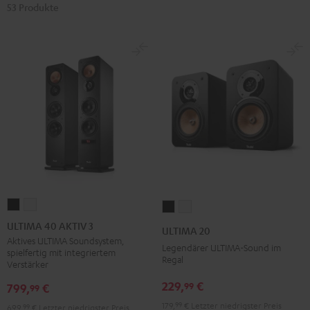
53 Produkte
ULTIMA
ULTIMA
ULTIMA
ULTIMA
40
40
20
20
ULTIMA 40 AKTIV 3
ULTIMA 20
AKTIV
AKTIV
Schwarz
Weiß
Aktives ULTIMA Soundsystem,
Legendärer ULTIMA-Sound im
spielfertig mit integriertem
3
3
Regal
Verstärker
Schwarz
Weiß
229,
€
99
799,
€
99
179,
99
€
Letzter niedrigster Preis
699,
99
€
Letzter niedrigster Preis