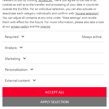
relevant to you by clicking
"Accept All"
. Here you agree to the use of all
cookies as well as to the transfer and processing of your data in countries
outside the EU/EEA. For an individual selection, you can also activate or
Kompaktanlagen
deactivate each category individually and confirm with
"Accept selection"
.
You can adjust all consents at any time under "Data settings" and revoke
them with effect for the future. For more information, please also take a look
at our
privacy policy
and the
imprint
.
Required
Always active
CD Player mit Bluetooth
Analysis
Marketing
An dieser Stelle befindet sich ein Video
Personalization
External content
EINMALIG ZUSTIMMEN UND ANZEIGEN
ACCEPT ALL
Externe Inhalte immer anzeigen? In den Daten‑Einstellungen aktivieren
Chat
APPLY SELECTION
YouTube-/Vimeo-Videos sind externe Inhalte. Der externe
starten