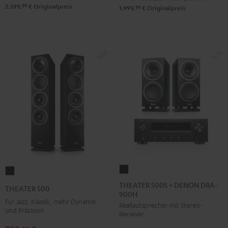
99
2.599,
€
Originalpreis
99
1.999,
€
Originalpreis
THEATER
THEATER
500S
500
THEATER 500S + DENON DRA-
THEATER 500
900H
+
Schwarz
Für Jazz, Klassik, mehr Dynamik
Reallautsprecher mit Stereo-
DENON
und Präzision
Receiver
DRA-