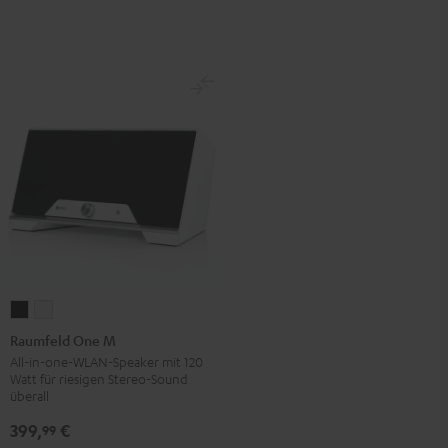
/
/
Schwarz
Schwarz
Raumfeld
Raumfeld
One
One
Raumfeld One M
M
M
All-in-one-WLAN-Speaker mit 120
Watt für riesigen Stereo-Sound
Schwarz
Weiß
überall
399,
€
99