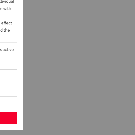
dividual
rm with
 effect
d the
s active