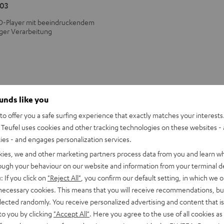
03
D-Player mit beeindruckendem
ger Verarbeitung
ounds like you
o offer you a safe surfing experience that exactly matches your interests.
Teufel uses cookies and other tracking technologies on these websites - 
ties - and engages personalization services.
kies, we and other marketing partners process data from you and learn w
rough your behaviour on our website and information from your terminal de
: If you click on
"Reject All"
, you confirm our default setting, in which we o
 necessary cookies. This means that you will receive recommendations, bu
elected randomly. You receive personalized advertising and content that is 
to you by clicking
"Accept All"
. Here you agree to the use of all cookies as 