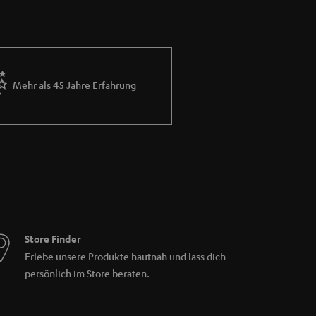
r CD-Verstärker über mindestens einen
Sticks vorhanden. Alle Teufel Verstärker
dul für DAB+ Wiedergabe und ein Bluetooth
Mehr als 45 Jahre Erfahrung
bo CD-Player erfüllen jeden Musikwunsch und
s haben unsere ULTIMA 20 KOMBO 2, sowie der
rteilen:
Stereo-Cinch (Aux In) Eingang, sowie
 DAB +. Anders als bei der KOMBO 11 sind
ke), sowie ein Subwooferausgang für aktive
die THEATER 500 KOMBO 2 empfehlenswert.
challen. Zusätzlich verfügt auch dieser
paraten Subwooferausgang.
Store Finder
Erlebe unsere Produkte hautnah und lass dich
persönlich im Store beraten.
rfügt über einen WLAN-Adapter und ermöglicht
ch unsere Power Editionen im Angebot. Bei
mfang enthalten) an der Rückseite des CD-