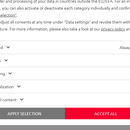
fer and processing of your data in countries outside the EU/EEA. For an in
, you can also activate or deactivate each category individually and confi
selection"
.
djust all consents at any time under "Data settings" and revoke them with
uture. For more information, please also take a look at our
privacy policy
an
ed
Alway
s
ing
lization
l content
APPLY SELECTION
ACCEPT ALL