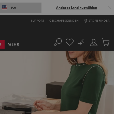
Anderes Land auswählen
USA
SUPPORT
GESCHÄFTSKUNDEN
STORE FINDER
No
R
MEHR
Suche
Mein
Artikel
Konto
im
Warenk