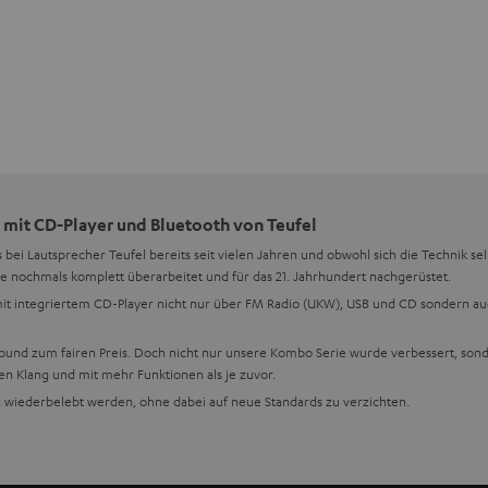
 mit CD-Player und Bluetooth von Teufel
s bei Lautsprecher Teufel bereits seit vielen Jahren und obwohl sich die Technik se
e nochmals komplett überarbeitet und für das 21. Jahrhundert nachgerüstet.
it integriertem CD-Player nicht nur über FM Radio (UKW), USB und CD sondern a
Sound zum fairen Preis. Doch nicht nur unsere Kombo Serie wurde verbessert, sond
 Klang und mit mehr Funktionen als je zuvor.
 wiederbelebt werden, ohne dabei auf neue Standards zu verzichten.
f Funktionalität und auch auf Vielseitigkeit. Daher können unsere CD-Player pro