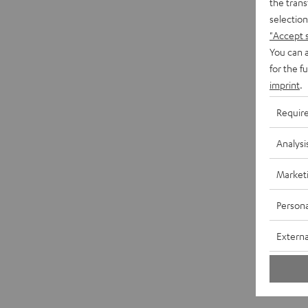
the trans
selection
"Accept 
You can a
for the f
imprint
.
Requir
Analysi
Market
Persona
Externa