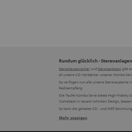
Rundum glücklich - Stereoanlagen
Stereolautsprecher
und
Stereoanlagen
gibt e
all unsere CD-Verstärker unserer Kombo Seri
So verfügen nun alle unsere Stereosysteme m
Radioempfang.
Die Teufel Kombo Serie bietet High-Fidelity 
Comeback in neuem schicken Design, besseren
So kann die geliebte CD - und MP3 Sammlung
Mehr anzeigen
Mehr Funktionen, besserer Sound
Selbstverständlich legen wir großen Wert au