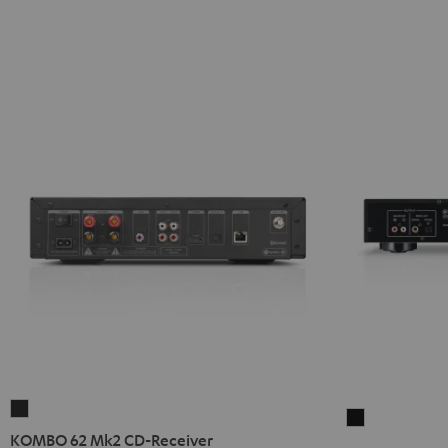
KOMBO
Yamaha
62
KOMBO 62 Mk2 CD-Receiver
CD-