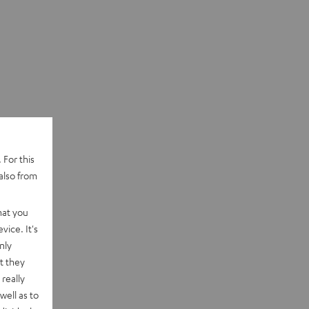
 For this
also from
hat you
vice. It's
nly
t they
really
well as to