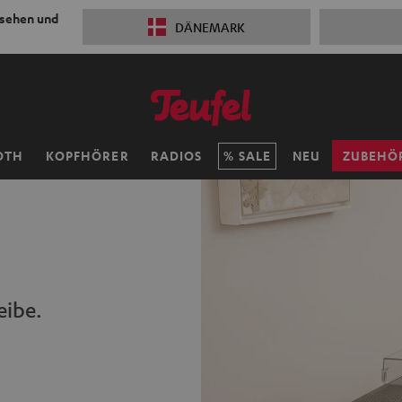
 sehen und
DÄNEMARK
OTH
KOPFHÖRER
RADIOS
SALE
NEU
ZUBEHÖ
eibe.