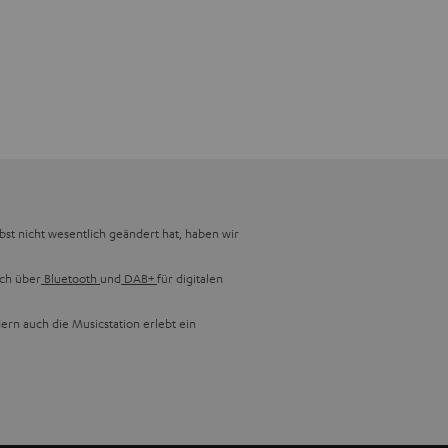
lbst nicht wesentlich geändert hat, haben wir
uch über
Bluetooth
und
DAB+
für digitalen
ern auch die Musicstation erlebt ein
blemlos Musik-CDs, CD-R/CD-RWs und MP3s,