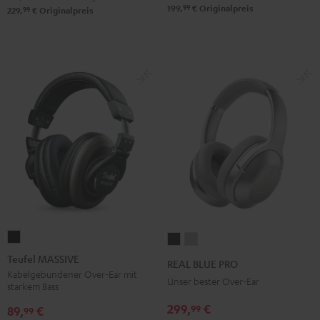
99
199,
€
Originalpreis
99
229,
€
Originalpreis
Teufel
REAL
REAL
MASSIVE
BLUE
BLUE
Teufel MASSIVE
REAL BLUE PRO
Schwarz
PRO
PRO
Kabelgebundener Over-Ear mit
Unser bester Over-Ear
starkem Bass
Night
Titanium
299,
€
99
Black
Gray
89,
€
99