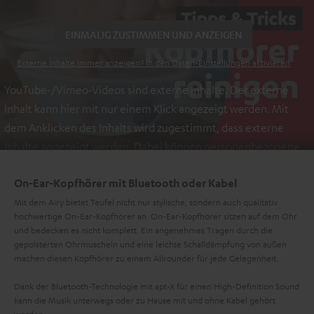
EINMALIG ZUSTIMMEN UND ANZEIGEN
Externe Inhalte immer anzeigen? In den Daten‑Einstellungen aktivieren
YouTube-/Vimeo-Videos sind externe Inhalte. Der externe
Inhalt kann hier mit nur einem Klick angezeigt werden. Mit
dem Anklicken des Inhalts wird zugestimmt, dass externe
Inhalte angezeigt werden. Dabei können personenbezogene
Daten an Drittplattformen übermittelt werden.
Weitere
On-Ear-Kopfhörer mit Bluetooth oder Kabel
Informationen sind in der Datenschutzerklärung unter I zu
finden
Mit dem Airy bietet Teufel nicht nur stylische, sondern auch qualitativ
.
hochwertige On-Ear-Kopfhörer an. On-Ear-Kopfhörer sitzen auf dem Ohr
und bedecken es nicht komplett. Ein angenehmes Tragen durch die
gepolsterten Ohrmuscheln und eine leichte Schalldämpfung von außen
machen diesen Kopfhörer zu einem Allrounder für jede Gelegenheit.
Dank der Bluetooth-Technologie mit apt-X für einen High-Definition Sound
kann die Musik unterwegs oder zu Hause mit und ohne Kabel gehört