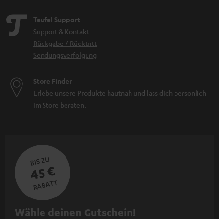
Teufel Support
Support & Kontakt
Rückgabe / Rücktritt
Sendungsverfolgung
Store Finder
Erlebe unsere Produkte hautnah und lass dich persönlich
im Store beraten.
BIS ZU
45 €
RABATT
N
Wähle deinen Gutschein!