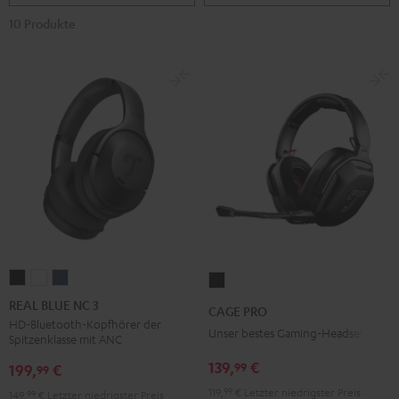
10 Produkte
REAL
REAL
REAL
CAGE
BLUE
BLUE
BLUE
PRO
REAL BLUE NC 3
CAGE PRO
NC
NC
NC
Night
HD-Bluetooth-Kopfhörer der
Unser bestes Gaming-Headset
Spitzenklasse mit ANC
3
3
3
Black
Night
Pearl
Steel
139,
€
99
199,
€
99
Black
White
Blue
119,
99
€
Letzter niedrigster Preis
149,
99
€
Letzter niedrigster Preis