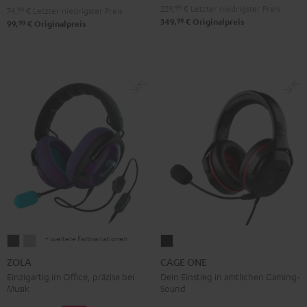
229,
99
€
Letzter niedrigster Preis
74,
99
€
Letzter niedrigster Preis
99
349,
€
Originalpreis
99
99,
€
Originalpreis
+ weitere Farbvariationen
ZOLA
ZOLA
CAGE
Dark
Light
ONE
ZOLA
CAGE ONE
Gray
Gray
Night
Einzigartig im Office, präzise bei
Dein Einstieg in amtlichen Gaming-
Musik
Sound
Black