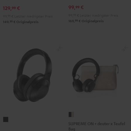
99,
€
99
129,
€
99
99,
99
€
Letzter niedrigster Preis
99,
99
€
Letzter niedrigster Preis
99
169,
€
Originalpreis
99
149,
€
Originalpreis
SUPREME
REAL
ON
SUPREME ON + deuter x Teufel
BLUE
Bag
+