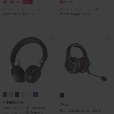
ab
89,
€
49,
€
99
99
Deal
99,
99
€
Letzter niedrigster Preis
49,
99
€
Letzter niedrigster Preis
99
99
129,
€
Originalpreis
79,
€
Originalpreis
SUPREME
SUPREME
SUPREME
SUPREME
SUPREME
SUPREME
CAGE
ON
ON
ON
ON
ON
ON
Schwarz
SUPREME ON
CAGE
Ivy
Moon
Night
Pale
Sand
Space
Kabelloser On‑Ear‑Bluetooth-
Für ambitionierte Gaming-Fans
Kopfhörer mit HD‑Treibern
Green
Gray
Black
Gold
White
Blue