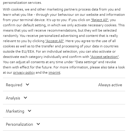
personalization services.
SOUNDBARS
u
KARRIERE
With cookies, we and other marketing partners process data from you and
DEUTSCHLAND
n
learn what you like - through your behaviour on our website and information
STEREO
PRESSE & MARKETING
from your terminal device. It's up to you: If you click on
"Reject All"
, you
g
confirm our default setting, in which we only activate necessary cookies. This
ÖSTERREICH
SMART HOME
means that you will receive recommendations, but they will be selected
GESCHÄFTSKUNDEN
randomly. You receive personalized advertising and content that is really
relevant to you by clicking
"Accept All"
. Here you agree to the use of all
SCHWEIZ
BLUETOOTH-LAUTSPRECHER
PARTNERPROGRAMM
cookies as well as to the transfer and processing of your data in countries
outside the EU/EEA. For an individual selection, you can also activate or
KOPFHÖRER
deactivate each category individually and confirm with
"Accept selection"
.
NIEDERLANDE
BLOG
You can adjust all consents at any time under "Data settings" and revoke
them with effect for the future. For more information, please also take a look
BLUETOOTH-KOPFHÖRER
NEWSLETTER
at our
privacy policy
and the
imprint
.
BELGIEN
STEREOANLAGEN
STORES
Required
Always active
FRANKREICH
LAUTSPRECHER
DEINE VORTEILE BEI TEUFEL
Analysis
POLEN
ULTIMA-SERIE
TEUFEL STORY
Marketing
Technische Änderungen, Tippfehler und Irrtum vorbehalten. Das auf unseren
IN-EAR-KOPFHÖRER
SPANIEN
UNSER MANAGEMENT
Fotos abgebildete Zubehör ist nicht im Lieferumfang enthalten. Etwaige
Personalization
Entsorgungsgebühren für Batterien sind im Preis inbegriffen.