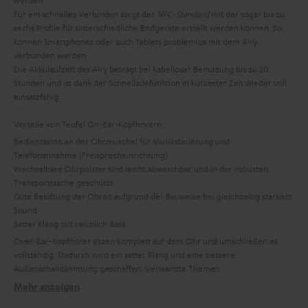
werden.
Für ein schnelles Verbinden sorgt der
NFC-Standard
mit der sogar bis zu
sechs Profile für unterschiedliche Endgeräte erstellt werden können. So
können Smartphones oder auch Tablets problemlos mit dem Airy
verbunden werden.
Die Akkulaufzeit des Airy beträgt bei kabelloser Benutzung bis zu 20
Stunden und ist dank der Schnelladefunktion in kürzester Zeit wieder voll
einsatzfähig.
Vorteile von Teufel On-Ear-Kopfhörern:
Bedientasten an der Ohrmuschel für Musiksteuerung und
Telefonannahme (Freisprecheinrichtung)
Wechselbare Ohrpolster sind leicht abwaschbar und in der robusten
Transporttasche geschützt
Gute Belüftung der Ohren aufgrund der Bauweise bei gleichzeitig starkem
Sound
Satter Klang mit reichlich Bass
Over-Ear-Kopfhörer sitzen komplett auf dem Ohr und umschließen es
vollständig. Dadurch wird ein satter Klang und eine bessere
Außenschalldämmung geschaffen.
Verwandte Themen:
Mehr anzeigen
Over-Ear-Kopfhörer: Vollständig in deine Musik