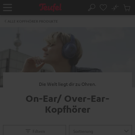
ZUM
NHALT
No
Abs
Startseite
Suche
RINGEN
Artike
im
ALLE KOPFHÖRER PRODUKTE
Waren
Die Welt liegt dir zu Ohren.
On-Ear/ Over-Ear-
Kopfhörer
Filtern