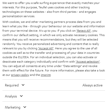
HEIMKINO-KOMPLETTANLAGEN
We want to offer you a safe surfing experience that exactly matches your
SUPPORT
d
Teufel Onlineshops
interests. For this purpose, Teufel uses cookies and other tracking
SOUNDBARS
technologies on these websites - also from third parties - and engages
u
KARRIERE
personalization services.
DEUTSCHLAND
n
With cookies, we and other marketing partners process data from you and
STEREO
PRESSE & MARKETING
learn what you like - through your behaviour on our website and information
g
ÖSTERREICH
from your terminal device. It's up to you: If you click on
"Reject All"
, you
SMART HOME
confirm our default setting, in which we only activate necessary cookies. This
GESCHÄFTSKUNDEN
means that you will receive recommendations, but they will be selected
SCHWEIZ
BLUETOOTH-LAUTSPRECHER
randomly. You receive personalized advertising and content that is really
PARTNERPROGRAMM
relevant to you by clicking
"Accept All"
. Here you agree to the use of all
cookies as well as to the transfer and processing of your data in countries
KOPFHÖRER
outside the EU/EEA. For an individual selection, you can also activate or
NIEDERLANDE
BLOG
deactivate each category individually and confirm with
"Accept selection"
.
BLUETOOTH-KOPFHÖRER
You can adjust all consents at any time under "Data settings" and revoke
NEWSLETTER
them with effect for the future. For more information, please also take a look
BELGIEN
at our
privacy policy
and the
imprint
.
STEREOANLAGEN
STORES
FRANKREICH
Required
Always active
LAUTSPRECHER
DEINE VORTEILE BEI TEUFEL
Analysis
POLEN
ULTIMA-SERIE
TEUFEL STORY
Marketing
Technische Änderungen, Tippfehler und Irrtum vorbehalten. Das auf unseren
IN-EAR-KOPFHÖRER