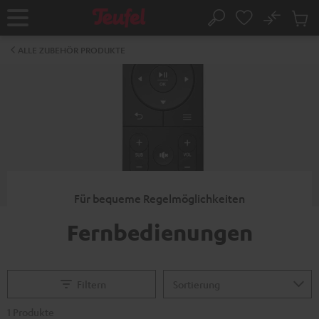
ZUM
NHALT
No
Abs
Startseite
Suche
RINGEN
Artike
im
ALLE ZUBEHÖR PRODUKTE
Waren
Für bequeme Regelmöglichkeiten
Fernbedienungen
Filtern
1 Produkte