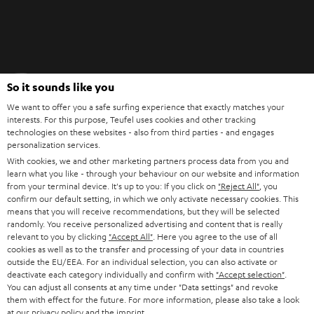
Teufel Blog
So it sounds like you
Audio-Technologien, HiFi-Trends, Tipps & Tricks
We want to offer you a safe surfing experience that exactly matches your
interests. For this purpose, Teufel uses cookies and other tracking
technologies on these websites - also from third parties - and engages
Teufel Support
personalization services.
Support & Kontakt
With cookies, we and other marketing partners process data from you and
Rückgabe / Rücktritt
learn what you like - through your behaviour on our website and information
Sendungsverfolgung
from your terminal device. It's up to you: If you click on
"Reject All"
, you
confirm our default setting, in which we only activate necessary cookies. This
means that you will receive recommendations, but they will be selected
Store Finder
randomly. You receive personalized advertising and content that is really
relevant to you by clicking
"Accept All"
. Here you agree to the use of all
Erlebe unsere Produkte hautnah und lass dich persönlich
cookies as well as to the transfer and processing of your data in countries
im Store beraten.
outside the EU/EEA. For an individual selection, you can also activate or
deactivate each category individually and confirm with
"Accept selection"
.
You can adjust all consents at any time under "Data settings" and revoke
them with effect for the future. For more information, please also take a look
at our
privacy policy
and the
imprint
.