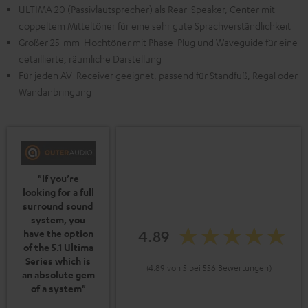
ULTIMA 20 (Passivlautsprecher) als Rear-Speaker, Center mit
doppeltem Mitteltöner für eine sehr gute Sprachverständlichkeit
Großer 25-mm-Hochtöner mit Phase-Plug und Waveguide für eine
detaillierte, räumliche Darstellung
Für jeden AV-Receiver geeignet, passend für Standfuß, Regal oder
Wandanbringung
"If you’re
looking for a full
surround sound
system, you
4.89
have the option
of the 5.1 Ultima
Series which is
(4.89 von 5 bei 556 Bewertungen)
an absolute gem
of a system"