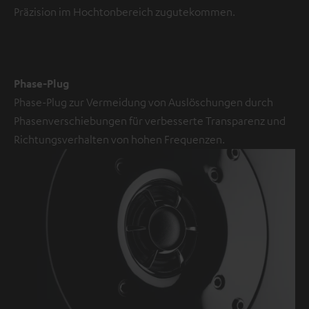
Anklicken
Präzision im Hochtonbereich zugutekommen.
des
Inhalts
wird
zugestimmt,
Phase-Plug
dass
Phase-Plug zur Vermeidung von Auslöschungen durch
externe
Phasenverschiebungen für verbesserte Transparenz und
Inhalte
Richtungsverhalten von hohen Frequenzen.
angezeigt
werden.
Dabei
können
personenbezogene
Daten
an
Drittplattformen
übermittelt