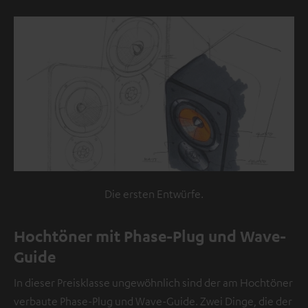
sind
externe
Inhalte.
Der
externe
Inhalt
kann
hier
mit
nur
Die ersten Entwürfe.
einem
Klick
Hochtöner mit Phase-Plug und Wave-
angezeigt
Guide
werden.
Mit
In dieser Preisklasse ungewöhnlich sind der am Hochtöner
dem
verbaute Phase-Plug und Wave-Guide. Zwei Dinge, die der