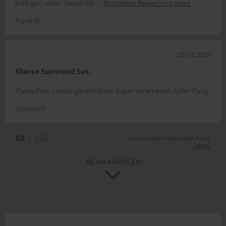
kräftiger, voller Sound mit
Komplette Bewertung lesen
Frank D.
05.09.2025
Klasse Surround Set.
Klasse Preis Leistungsverhältnis. Super verarbeitet, toller Klang.
Cosmici F.
*
10
/ 556
automatisiert übersetzt durch
DeepL
MEHR ANZEIGEN