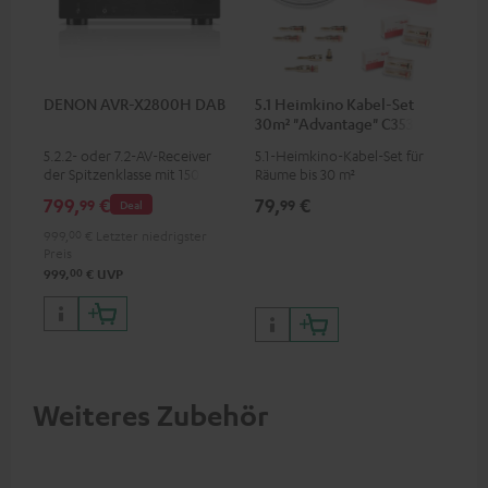
DENON AVR-X2800H DAB
5.1 Heimkino Kabel-Set
30m² "Advantage" C3535S
5.2.2- oder 7.2-AV-Receiver
5.1-Heimkino-Kabel-Set für
der Spitzenklasse mit 150 Watt
Räume bis 30 m²
Ausgangsleistung pro Kanal
799,
€
79,
€
99
99
Deal
999,
00
€
Letzter niedrigster
Preis
00
999,
€
UVP
Weiteres Zubehör