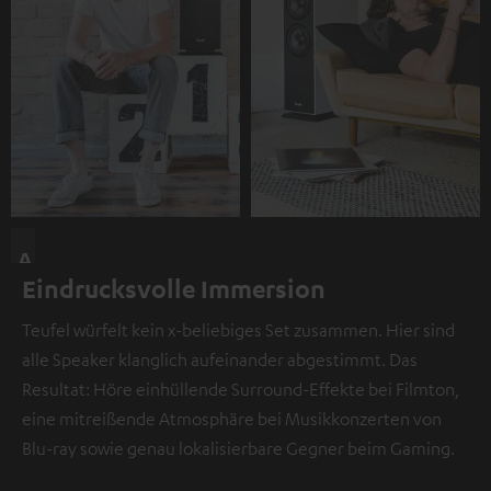
A
Eindrucksvolle Immersion
n
d
Teufel würfelt kein x-beliebiges Set zusammen. Hier sind
i
alle Speaker klanglich aufeinander abgestimmt. Das
e
Resultat: Höre einhüllende Surround-Effekte bei Filmton,
s
eine mitreißende Atmosphäre bei Musikkonzerten von
e
Blu-ray sowie genau lokalisierbare Gegner beim Gaming.
r
S