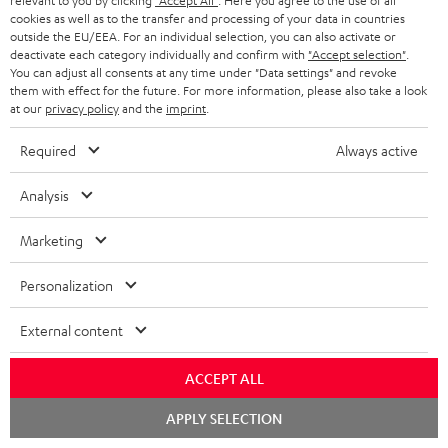
relevant to you by clicking
"Accept All"
. Here you agree to the use of all
cookies as well as to the transfer and processing of your data in countries
outside the EU/EEA. For an individual selection, you can also activate or
deactivate each category individually and confirm with
"Accept selection"
.
You can adjust all consents at any time under "Data settings" and revoke
them with effect for the future. For more information, please also take a look
at our
privacy policy
and the
imprint
.
Required
Always active
Analysis
Marketing
Personalization
Downloads und Service
External content
D
Bedienungsanleitung: Paar Regal-Lautsprecher UL 20
ACCEPT ALL
Mk3 18
o
Chat
k
APPLY SELECTION
Konformitätserklärung: Paar Regal-Lautsprecher UL
starten
20 Mk3 18