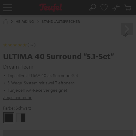
ZUM
NHALT
No
Abs
Startseite
Suche
RINGEN
Artike
im
HEIMKINO
STANDLAUTSPRECHER
Waren
(556)
ULTIMA 40 Surround "5.1-Set"
Dream-Team
Topseller ULTIMA 40 als Surround-Set
3-Wege-System mit zwei Tieftönern
Für jeden AV-Receiver geeignet
Zeige mir mehr
Farbe:
Schwarz
Schwarz
Weiß
/
Schwarz