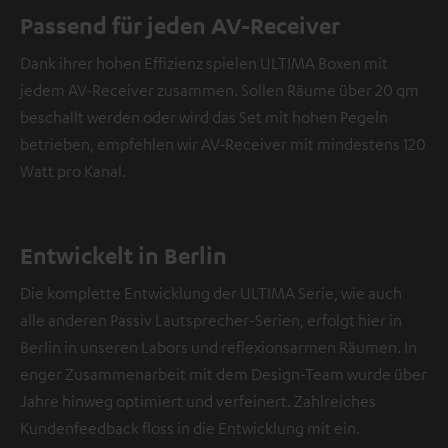
e
Passend für jeden AV-Receiver
i
Dank ihrer hohen Effizienz spielen ULTIMA Boxen mit
n
jedem AV-Receiver zusammen. Sollen Räume über 20 qm
V
beschallt werden oder wird das Set mit hohen Pegeln
i
betrieben, empfehlen wir AV-Receiver mit mindestens 120
d
e
Watt pro Kanal.
o
NMALIG
Entwickelt in Berlin
STIMMEN
UND
Die komplette Entwicklung der ULTIMA Serie, wie auch
Externe Inhalte
ZEIGEN
immer anzeigen? In
alle anderen Passiv Lautsprecher-Serien, erfolgt hier in
den
Berlin in unseren Labors und reflexionsarmen Räumen. In
Daten‑Einstellungen
enger Zusammenarbeit mit dem Design-Team wurde über
aktivieren
Jahre hinweg optimiert und verfeinert. Zahlreiches
YouTube-/Vimeo-
Kundenfeedback floss in die Entwicklung mit ein.
Videos