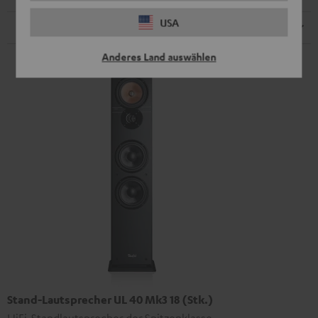
USA
Lautsprecher
Anderes Land auswählen
Stand-Lautsprecher UL 40 Mk3 18 (Stk.)