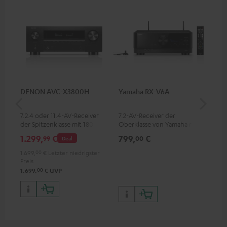
DENON AVC-X3800H
Yamaha RX-V6A
Pan
DP
7.2.4 oder 11.4-AV-Receiver
7.2-AV-Receiver der
Ult
der Spitzenklasse mit 180 Watt
Oberklasse von Yamaha mit
Dol
Ausgangsleistung pro Kanal
125 W Ausgangsleistung pro
Unt
1.299,
€
799,
€
17
99
00
Deal
Kanal (8 ohms, 0.9% THD),
HDR
Verstärker mit hoher Slew-
Bil
1.699,
00
€
Letzter niedrigster
Rate
Kon
Preis
00
1.699,
€
UVP