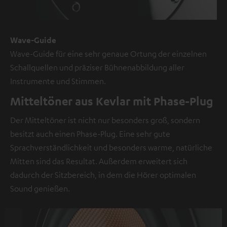
werden.
Weitere
Informationen
Wave-Guide
sind
Wave-Guide für eine sehr genaue Ortung der einzelnen
in
Schallquellen und präziser Bühnenabbildung aller
der
Instrumente und Stimmen.
Datenschutzerklärung
Mitteltöner aus Kevlar mit Phase-Plug
unter
I
Der Mitteltöner ist nicht nur besonders groß, sondern
zu
besitzt auch einen Phase-Plug. Eine sehr gute
finden
.
Sprachverständlichkeit und besonders warme, natürliche
Mitten sind das Resultat. Außerdem erweitert sich
dadurch der Sitzbereich, in dem die Hörer optimalen
Sound genießen.