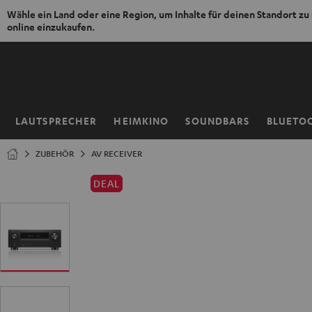
Wähle ein Land oder eine Region, um Inhalte für deinen Standort zu
online einzukaufen.
ZUM
NHALT
RINGEN
LAUTSPRECHER
HEIMKINO
SOUNDBARS
BLUETO
Startseite
ZUBEHÖR
AV RECEIVER
DEAL