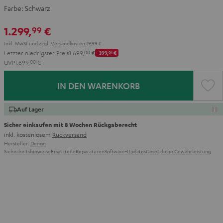
Farbe:
Schwarz
1.299,
€
99
Inkl. MwSt
und zzgl.
Versandkosten
19,99 €
Letzter niedrigster Preis
1.699,
00
€
-399,
01
€
UVP
1.699,
00
€
IN DEN WARENKORB
Auf Lager
Sicher einkaufen mit 8 Wochen Rückgaberecht
inkl. kostenlosem
Rückversand
Hersteller:
Denon
Sicherheitshinweise
Ersatzteile
Reparaturen
Software-Updates
Gesetzliche Gewährleistung