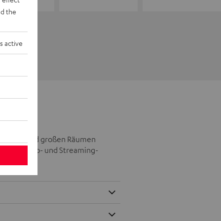
d the
s active
telgroßen und großen Räumen
eichen Video- und Streaming-