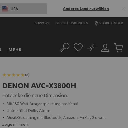
Anderes Land auswählen
USA
SUPPORT
GESCHÄFTSKUNDEN
STORE FINDER
No
R
MEHR
Suche
Mein
Artikel
Konto
im
Warenk
(8)
DENON AVC-X3800H
Entdecke die neue Dimension.
Mit 180 Watt Ausgangsleistung pro Kanal
Unterstützt Dolby Atmos
Musik-Streaming mit Bluetooth, Amazon, AirPlay 2 u.v.m.
Zeige mir mehr