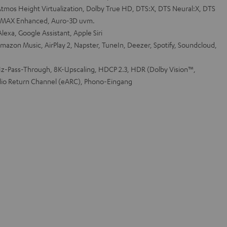
tmos Height Virtualization, Dolby True HD, DTS:X, DTS Neural:X, DTS
, IMAX Enhanced, Auro-3D uvm.
exa, Google Assistant, Apple Siri
mazon Music, AirPlay 2, Napster, TuneIn, Deezer, Spotify, Soundcloud,
-Pass-Through, 8K-Upscaling, HDCP 2.3, HDR (Dolby Vision™,
io Return Channel (eARC), Phono-Eingang