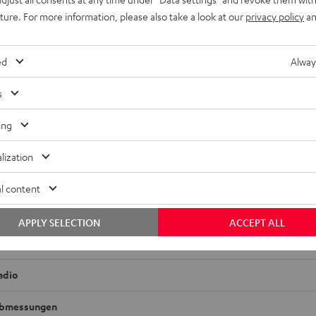
uture. For more information, please also take a look at our
privacy policy
an
ed
Alway
s
ing
lization
AVC-X3800H
l content
on AVC-X3800H ist dein AV-Receiver der Spitzenklasse. In mit
 du echten, mitreißenden 3D-Sound und profitierst von umfangr
APPLY SELECTION
ACCEPT ALL
keiten.
adio
bmessungen