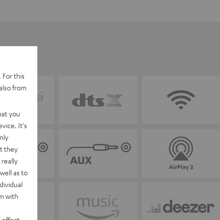
 For this
also from
hat you
vice. It's
nly
t they
really
well as to
dividual
rm with
 effect