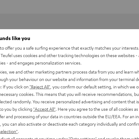
ounds like you
o offer you a safe surfing experience that exactly matches your interests.
Teufel uses cookies and other tracking technologies on these websites - 
ties - and engages personalization services.
kies, we and other marketing partners process data from you and learn w
rough your behaviour on our website and information from your terminal de
: If you click on
"Reject All"
, you confirm our default setting, in which we o
 necessary cookies. This means that you will receive recommendations, bu
elected randomly. You receive personalized advertising and content that is 
to you by clicking
"Accept All"
. Here you agree to the use of all cookies as 
fer and processing of your data in countries outside the EU/EEA. For an in
, you can also activate or deactivate each category individually and confi
selection"
.
djust all consents at any time under "Data settings" and revoke them with