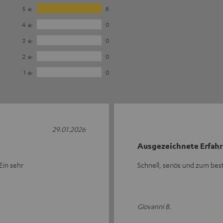
5
8
4
0
3
0
2
0
1
0
29.01.2026
Ausgezeichnete Erfah
Ein sehr
Schnell, seriös und zum best
Giovanni B.