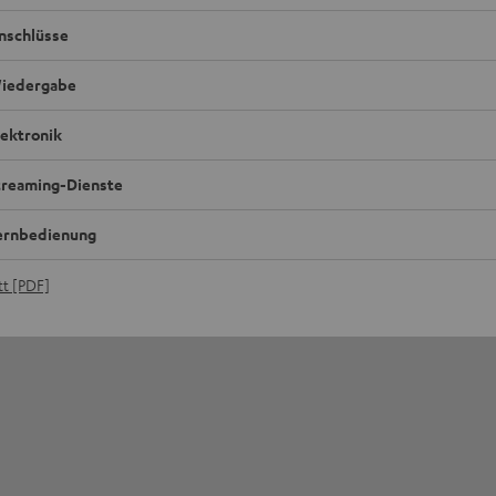
nschlüsse
iedergabe
lektronik
treaming-Dienste
ernbedienung
t [PDF]