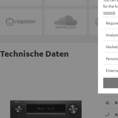
for the f
imprint
.
Requir
Analysi
Market
Technische Daten
Persona
DENON 
Externa
Der Den
erlebst
Möglich
R
A