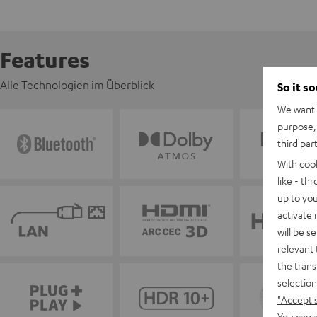
Features
Alle Technologien im Überblick
So it s
We want t
purpose, 
third par
With coo
like - th
up to you
activate
will be s
relevant 
the trans
selection
"Accept 
You can a