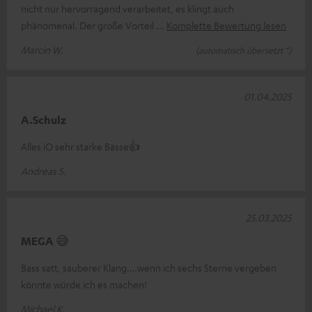
nicht nur hervorragend verarbeitet, es klingt auch
phänomenal. Der große Vorteil
Komplette Bewertung lesen
Marcin W.
(automatisch übersetzt *)
01.04.2025
A.Schulz
Alles iO sehr starke Bässe👍
Andreas S.
25.03.2025
MEGA 😅
Bass satt, sauberer Klang….wenn ich sechs Sterne vergeben
könnte würde ich es machen!
Michael K.