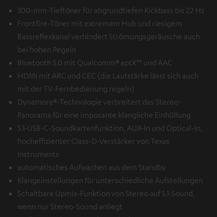
300-mm-Tieftöner für abgrundtiefen Kickbass bis 22 Hz
Frontfire-Töner mit extremem Hub und riesigem
Bassreflexkanal verhindert Strömungsgeräusche auch
bei hohen Pegeln
Bluetooth 5.0 mit Qualcomm® aptX™ und AAC
HDMI mit ARC und CEC (die Lautstärke lässt sich auch
mit der TV-Fernbedienung regeln)
Dynamore®-Technologie verbreitert das Stereo-
Panorama für eine imposante klangliche Einhüllung
5.1-USB-C-Soundkartenfunktion, AUX-In und Optical-In,
hocheffizienter Class-D-Verstärker von Texas
Instruments
automatisches Aufwachen aus dem Standby
Klangeinstellungen für unterschiedliche Aufstellungen
Schaltbare Upmix-Funktion von Stereo auf 5.1-Sound,
wenn nur Stereo-Sound anliegt