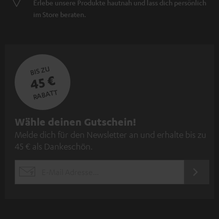
Erlebe unsere Produkte hautnah und lass dich persönlich
im Store beraten.
BIS ZU
45 €
RABATT
N
Wähle deinen Gutschein!
Melde dich für den Newsletter an und erhalte bis zu
e
45 € als Dankeschön.
w
s
JETZT
EMAIL
l
ANME
WIDGET
e
t