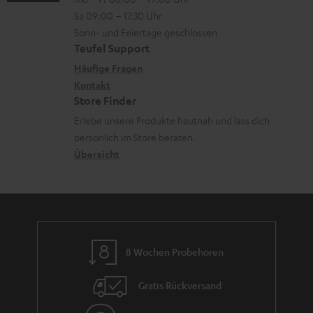
-
n
o
n
Sa 09:00 – 17:30 Uhr
L
t
n
Sonn- und Feiertage geschlossen
e
a
e
Teufel Support
x
k
n
Häufige Fragen
i
Kontakt
t
z
Store Finder
k
d
u
Erlebe unsere Produkte hautnah und lass dich
o
a
r
persönlich im Store beraten.
n
t
G
Übersicht
e
a
n
r
a
n
8 Wochen Probehören
t
i
Gratis Rückversand
e