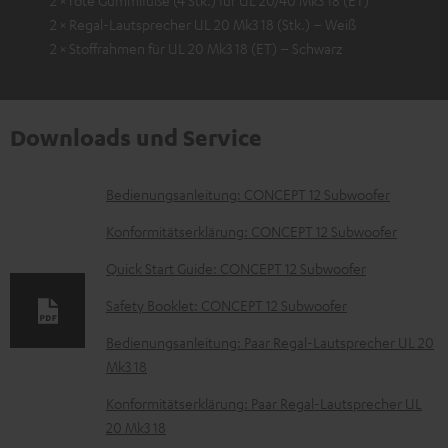
2 × rote Gummifüße (4 Stk.) für UL 20/40 Mk3 18 (ET)
2 × Regal-Lautsprecher UL 20 Mk3 18 (Stk.) – Weiß
2 × Stoffrahmen für UL 20 Mk3 18 (ET) – Schwarz
Downloads und Service
D
Bedienungsanleitung: CONCEPT 12 Subwoofer
o
Konformitätserklärung: CONCEPT 12 Subwoofer
k
Quick Start Guide: CONCEPT 12 Subwoofer
u
Safety Booklet: CONCEPT 12 Subwoofer
m
e
Bedienungsanleitung: Paar Regal-Lautsprecher UL 20
Mk3 18
n
t
Konformitätserklärung: Paar Regal-Lautsprecher UL
20 Mk3 18
e