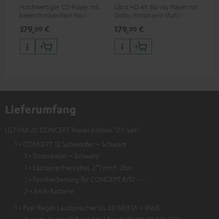
Hochwertiger CD-Player mit
Ultra HD 4K Blu-ray Player mit
Ver
beeindruckendem Sound und
Dolby Atmos und Multi HDR-
Kab
wertiger Verarbeitung
Unterstützung inklusive
mm
379,
€
179,
€
19
00
00
HDR10+ für eine überragende
Bildqualität mit lebensechten
Kontrasten und Farben
Lieferumfang
ULTIMA 20 CONCEPT Power Edition "2.1-Set"
1 × CONCEPT 12 Subwoofer – Schwarz
1 × Stromkabel – Schwarz
1 × Lautsprecherkabel, 2*1 mm², 25m
1 × Fernbedienung für CONCEPT 8/12 – -
2 × AAA-Batterie
1 × Paar Regal-Lautsprecher UL 20 Mk3 18 – Weiß