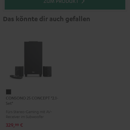
ZUM PRODUKT
Das könnte dir auch gefallen
CONSONO
CONSONO 25 CONCEPT "2.1-
25
Set"
CONCEPT
Fürs Stereo-Gaming mit AV-
"2.1-
Receiver im Subwoofer
Set"
329,
€
99
Schwarz