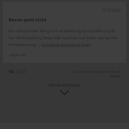
11.02.2025
Besser geht nicht
Bin voll zufrieden klang und verarbeitung tip top lieferung ok
Nur die Einstellung Deep oder Loud am Sub hätte man auf die
Fernbedienung
Komplette Bewertung lesen
Jürgen W.
*
10
/ 20
automatisiert übersetzt durch
DeepL
MEHR ANZEIGEN