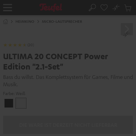
ZUM
NHALT
No
Abs
Startseite
Suche
RINGEN
Artike
im
HEIMKINO
MICRO-LAUTSPRECHER
Waren
(20)
ULTIMA 20 CONCEPT Power
Edition "2.1-Set"
Bass du willst. Das Komplettsystem für Games, Filme und
Musik.
Farbe:
Weiß
Schwarz
Weiß
DIE WARE IST DERZEIT NICHT LIEFERBAR