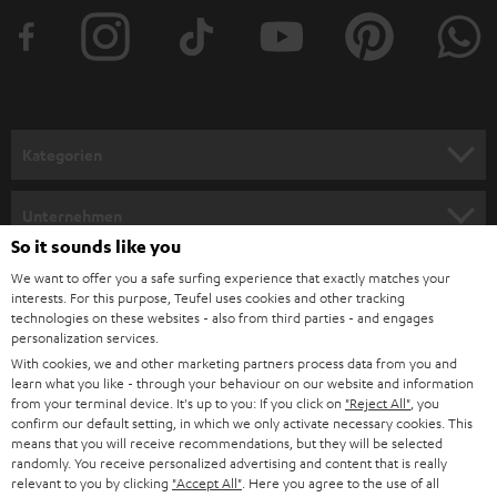
t
e
r
a
n
Kategorien
m
HEIMKINO
e
Unternehmen
l
So it sounds like you
HEIMKINO-KOMPLETTANLAGEN
SUPPORT
d
Teufel Onlineshops
We want to offer you a safe surfing experience that exactly matches your
interests. For this purpose, Teufel uses cookies and other tracking
SOUNDBARS
u
KARRIERE
technologies on these websites - also from third parties - and engages
DEUTSCHLAND
personalization services.
n
STEREO
With cookies, we and other marketing partners process data from you and
PRESSE & MARKETING
g
learn what you like - through your behaviour on our website and information
ÖSTERREICH
SMART HOME
from your terminal device. It's up to you: If you click on
"Reject All"
, you
GESCHÄFTSKUNDEN
confirm our default setting, in which we only activate necessary cookies. This
means that you will receive recommendations, but they will be selected
SCHWEIZ
BLUETOOTH-LAUTSPRECHER
PARTNERPROGRAMM
randomly. You receive personalized advertising and content that is really
relevant to you by clicking
"Accept All"
. Here you agree to the use of all