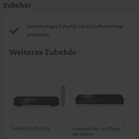
Zubehör
Notwendiges Zubehör ist im Lieferumfang
enthalten.
Weiteres Zubehör
YAMAHA CD-S303
Panasonic Blu-ray Player
1,5
DP-UB154
C7