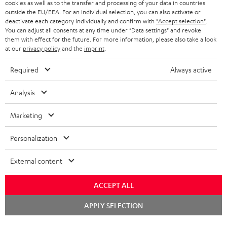
KOPFHÖRER
cookies as well as to the transfer and processing of your data in countries
NIEDERLANDE
BLOG
outside the EU/EEA. For an individual selection, you can also activate or
deactivate each category individually and confirm with
"Accept selection"
.
BLUETOOTH-KOPFHÖRER
NEWSLETTER
You can adjust all consents at any time under "Data settings" and revoke
BELGIEN
them with effect for the future. For more information, please also take a look
STEREOANLAGEN
at our
privacy policy
and the
imprint
.
STORES
FRANKREICH
LAUTSPRECHER
Required
Always active
DEINE VORTEILE BEI TEUFEL
POLEN
ULTIMA-SERIE
Analysis
TEUFEL STORY
Technische Änderungen, Tippfehler und Irrtum vorbehalten. Das auf unseren
IN-EAR-KOPFHÖRER
Marketing
SPANIEN
UNSER MANAGEMENT
Fotos abgebildete Zubehör ist nicht im Lieferumfang enthalten. Etwaige
Entsorgungsgebühren für Batterien sind im Preis inbegriffen.
FANSHOP
Personalization
NACHHALTIGKEIT
ITALIEN
©2026 Lautsprecher Teufel GmbH - All rights reserved.
NEUHEITEN
External content
UNSERE WERTE
USA
Impressum
AGB
Datenschutz
Daten-Einstellungen
EU Data Act
BARRIEREFREIHEIT
ACCEPT ALL
Vertrag widerrufen
WEITERE LÄNDER
Chat
APPLY SELECTION
starten