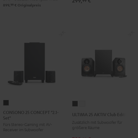
299,
€
99
99
899,
€
Originalpreis
CONSONO
ULTIMA
ULTIMA
25
25
25
CONSONO 25 CONCEPT "2.1-
ULTIMA 25 AKTIV Club Edition
Set"
CONCEPT
AKTIV
AKTIV
Zusätzlich mit Subwoofer für
Fürs Stereo-Gaming mit AV-
"2.1-
Club
Club
größere Räume
Receiver im Subwoofer
Set"
Edition
Edition