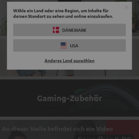
Wähle ein Land oder eine Region, um Inhalte für
Komplettanlagen
deinen Standort zu sehen und online einzukaufen.
DÄNEMARK
USA
Soundbars mit Radio
Anderes Land auswählen
Gaming-Zubehör
An dieser Stelle befindet sich ein Video