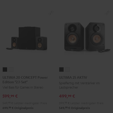
ULTIMA
ULTIMA
ULTIMA
ULTIMA
20
20
25
25
ULTIMA 20 CONCEPT Power
ULTIMA 25 AKTIV
Edition "2.1-Set"
CONCEPT
CONCEPT
AKTIV
AKTIV
Spielfertig mit Verstärker im
Lautsprecher
Viel Bass für Games in Stereo
Power
Power
Night
Pure
Edition
Edition
Black
White
499,
€
599,
€
99
99
"2.1-
"2.1-
399,
99
€
Letzter niedrigster Preis
549,
99
€
Letzter niedrigster Preis
Set"
Set"
99
99
549,
€
Originalpreis
699,
€
Originalpreis
Schwarz
Weiß