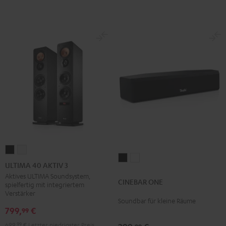
ULTIMA
ULTIMA
CINEBAR
CINEBAR
40
40
ULTIMA 40 AKTIV 3
ONE
ONE
AKTIV
AKTIV
Aktives ULTIMA Soundsystem,
CINEBAR ONE
Black
White
spielfertig mit integriertem
3
3
Verstärker
Schwarz
Weiß
Soundbar für kleine Räume
799,
€
99
699,
99
€
Letzter niedrigster Preis