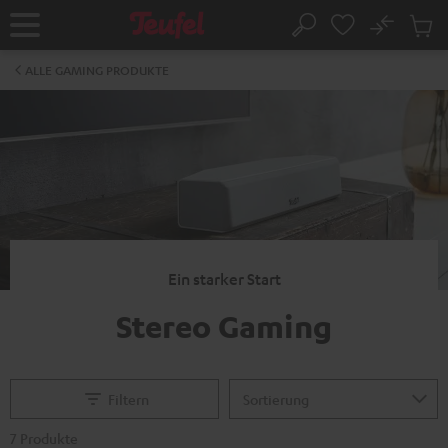
ZUM
NHALT
No
Abs
Startseite
Suche
RINGEN
Artike
im
ALLE GAMING PRODUKTE
Waren
Ein starker Start
Stereo Gaming
Filtern
7 Produkte