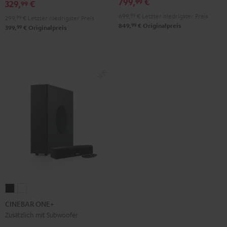
799,
€
99
329,
€
Schwarz
99
Night
Pure
699,
99
€
Letzter niedrigster Preis
Black
White
299,
99
€
Letzter niedrigster Preis
99
849,
€
Originalpreis
99
399,
€
Originalpreis
CINEBAR
CINEBAR
ONE+
ONE+
CINEBAR ONE+
Black
White
Zusätzlich mit Subwoofer