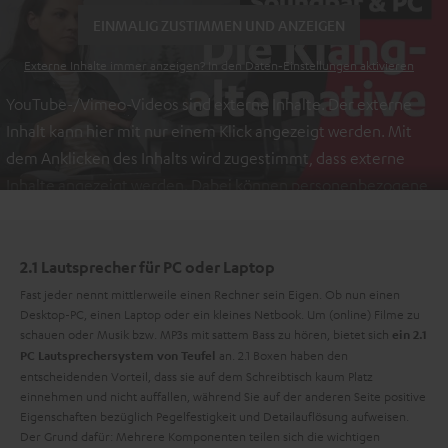
EINMALIG ZUSTIMMEN UND ANZEIGEN
Externe Inhalte immer anzeigen? In den Daten‑Einstellungen aktivieren
YouTube-/Vimeo-Videos sind externe Inhalte. Der externe
Inhalt kann hier mit nur einem Klick angezeigt werden. Mit
dem Anklicken des Inhalts wird zugestimmt, dass externe
Inhalte angezeigt werden. Dabei können personenbezogene
Daten an Drittplattformen übermittelt werden.
Weitere
Informationen sind in der Datenschutzerklärung unter I zu
finden
.
2.1 Lautsprecher für PC oder Laptop
Fast jeder nennt mittlerweile einen Rechner sein Eigen. Ob nun einen
Desktop-PC, einen Laptop oder ein kleines Netbook. Um (online) Filme zu
schauen oder Musik bzw. MP3s mit sattem Bass zu hören, bietet sich
ein 2.1
an. 2.1 Boxen haben den
PC Lautsprechersystem von Teufel
entscheidenden Vorteil, dass sie auf dem Schreibtisch kaum Platz
einnehmen und nicht auffallen, während Sie auf der anderen Seite positive
Eigenschaften bezüglich Pegelfestigkeit und Detailauflösung aufweisen.
Der Grund dafür: Mehrere Komponenten teilen sich die wichtigen