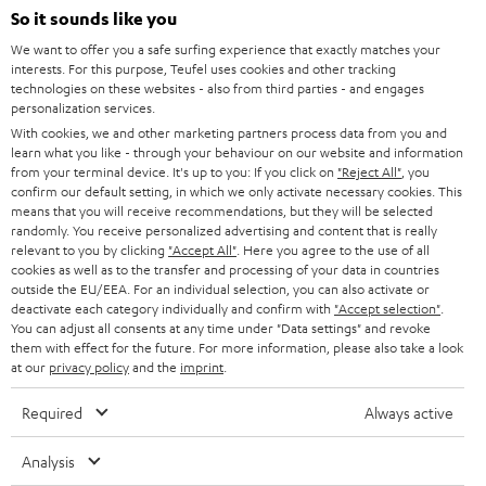
HEIMKINO
e
So it sounds like you
Unternehmen
l
We want to offer you a safe surfing experience that exactly matches your
HEIMKINO-KOMPLETTANLAGEN
interests. For this purpose, Teufel uses cookies and other tracking
SUPPORT
d
Teufel Onlineshops
technologies on these websites - also from third parties - and engages
personalization services.
SOUNDBARS
u
KARRIERE
With cookies, we and other marketing partners process data from you and
DEUTSCHLAND
n
learn what you like - through your behaviour on our website and information
STEREO
PRESSE & MARKETING
from your terminal device. It's up to you: If you click on
"Reject All"
, you
g
confirm our default setting, in which we only activate necessary cookies. This
ÖSTERREICH
SMART HOME
means that you will receive recommendations, but they will be selected
GESCHÄFTSKUNDEN
randomly. You receive personalized advertising and content that is really
relevant to you by clicking
"Accept All"
. Here you agree to the use of all
SCHWEIZ
BLUETOOTH-LAUTSPRECHER
PARTNERPROGRAMM
cookies as well as to the transfer and processing of your data in countries
outside the EU/EEA. For an individual selection, you can also activate or
KOPFHÖRER
deactivate each category individually and confirm with
"Accept selection"
.
NIEDERLANDE
BLOG
You can adjust all consents at any time under "Data settings" and revoke
them with effect for the future. For more information, please also take a look
BLUETOOTH-KOPFHÖRER
NEWSLETTER
at our
privacy policy
and the
imprint
.
BELGIEN
STEREOANLAGEN
STORES
Required
Always active
FRANKREICH
LAUTSPRECHER
DEINE VORTEILE BEI TEUFEL
Analysis