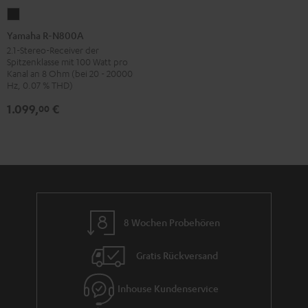
Yamaha
R-
Yamaha R-N800A
N800A
2.1-Stereo-Receiver der
Spitzenklasse mit 100 Watt pro
Schwarz
Kanal an 8 Ohm (bei 20 - 20000
Hz, 0.07 % THD)
1.099,
€
00
8 Wochen Probehören
Gratis Rückversand
Inhouse Kundenservice