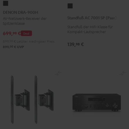
DENON
Standfuß
DRA-
DENON DRA-900H
AC
900H
Standfuß AC 7001 SP (Paar)
AV-Netzwerk-Receiver der
7001
Spitzenklasse
Schwarz
Standfuß der HiFi-Klasse für
SP
Kompakt-Lautsprecher
699,
€
99
Deal
(Paar)
Schwarz
899,
00
€
Letzter niedrigster Preis
139,
€
98
00
899,
€
UVP