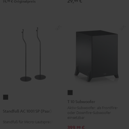
29,
€
99
99
19,
€
Originalpreis
T
Standfuß
10
T 10 Subwoofer
AC
Subwoofer
Aktiv-Subwoofer: als Frontfire-
Standfuß AC 1001 SP (Paar)
1001
oder Downfire-Subwoofer
Schwarz
einsetzbar
SP
Standfuß für Micro-Lautsprecher
(Paar)
399,
€
99