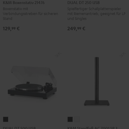
Boxenstativ
DT
K&M Boxenstativ 21476
DUAL DT 250 USB
21476
250
Boxenstativ mit
Spielfertiger Schallplattenspieler
Verbindungsstreben für sicheren
mit Riemenantrieb, geeignet für LP
Schwarz
USB
Stand
und Singles
Schwarz
129,
€
249,
€
99
99
K&M
K&M
DUAL
Standfuß
Standfuß
DT
K&M Standfuß AC 7001 SP 3
DUAL DT 500 USB