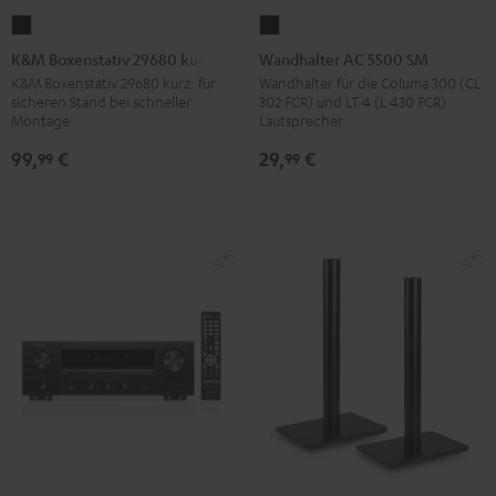
K&M
Wandhalter
Boxenstativ
AC
K&M Boxenstativ 29680 kurz
Wandhalter AC 5500 SM
29680
5500
K&M Boxenstativ 29680 kurz: für
Wandhalter für die Columa 300 (CL
sicheren Stand bei schneller
302 FCR) und LT 4 (L 430 FCR)
kurz
SM
Montage
Lautsprecher
Schwarz
Schwarz
99,
€
29,
€
99
99