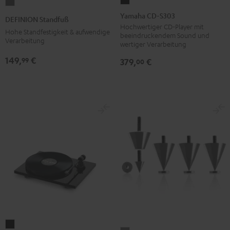
Yamaha
DEFINION
CD-
Standfuß
Yamaha CD-S303
DEFINION Standfuß
S303
Anthrazit
Hochwertiger CD-Player mit
Hohe Standfestigkeit & aufwendige
beeindruckendem Sound und
Schwarz
Verarbeitung
wertiger Verarbeitung
149,
€
99
379,
€
00
Pro-