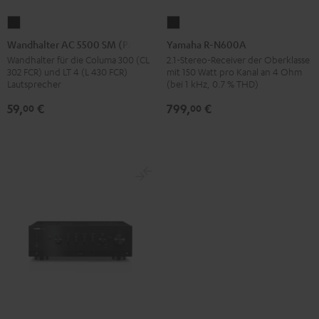
Wandhalter
Yamaha
AC
R-
Wandhalter AC 5500 SM (Paar)
Yamaha R-N600A
5500
N600A
Wandhalter für die Columa 300 (CL
2.1-Stereo-Receiver der Oberklasse
302 FCR) und LT 4 (L 430 FCR)
mit 150 Watt pro Kanal an 4 Ohm
SM
Schwarz
Lautsprecher
(bei 1 kHz, 0.7 % THD)
(Paar)
59,
€
799,
€
00
00
Schwarz