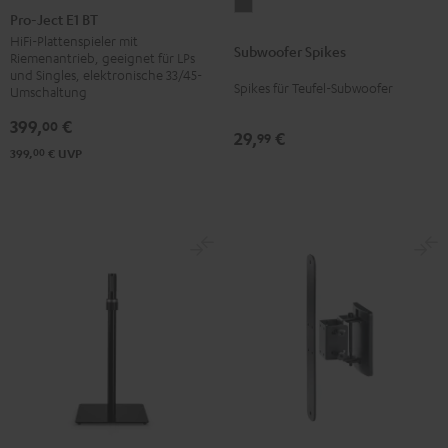
Subwoofer
Ject
Pro-Ject E1 BT
Spikes
E1
HiFi-Plattenspieler mit
Subwoofer Spikes
Titan
Riemenantrieb, geeignet für LPs
BT
und Singles, elektronische 33/45-
Schwarz
Spikes für Teufel-Subwoofer
Umschaltung
399,
€
00
29,
€
99
00
399,
€
UVP