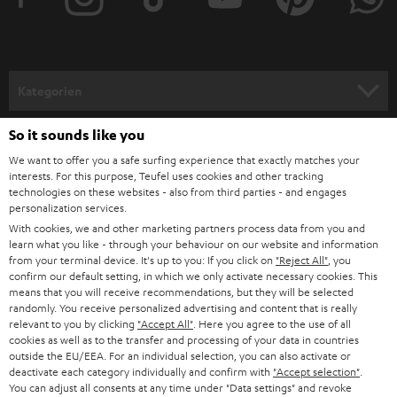
e
r
a
n
Kategorien
m
HEIMKINO
e
So it sounds like you
Unternehmen
l
We want to offer you a safe surfing experience that exactly matches your
HEIMKINO-KOMPLETTANLAGEN
interests. For this purpose, Teufel uses cookies and other tracking
SUPPORT
d
Teufel Onlineshops
technologies on these websites - also from third parties - and engages
personalization services.
SOUNDBARS
u
KARRIERE
With cookies, we and other marketing partners process data from you and
DEUTSCHLAND
n
learn what you like - through your behaviour on our website and information
STEREO
PRESSE & MARKETING
from your terminal device. It's up to you: If you click on
"Reject All"
, you
g
confirm our default setting, in which we only activate necessary cookies. This
ÖSTERREICH
SMART HOME
means that you will receive recommendations, but they will be selected
GESCHÄFTSKUNDEN
randomly. You receive personalized advertising and content that is really
relevant to you by clicking
"Accept All"
. Here you agree to the use of all
SCHWEIZ
BLUETOOTH-LAUTSPRECHER
PARTNERPROGRAMM
cookies as well as to the transfer and processing of your data in countries
outside the EU/EEA. For an individual selection, you can also activate or
KOPFHÖRER
deactivate each category individually and confirm with
"Accept selection"
.
NIEDERLANDE
BLOG
You can adjust all consents at any time under "Data settings" and revoke