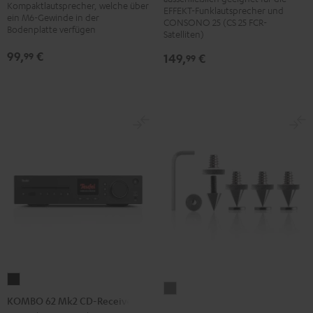
SP
SP
Kompaktlautsprecher, welche über
SM
SM
EFFEKT-Funklautsprecher und
ein M6-Gewinde in der
(Paar)
(Paar)
CONSONO 25 (CS 25 FCR-
(Paar)
(Paar)
Bodenplatte verfügen
Satelliten)
Schwarz
Weiß
Schwarz
Weiß
99,
€
99
149,
€
99
KOMBO
Satelliten
62
KOMBO 62 Mk2 CD-Receiver
Spikes