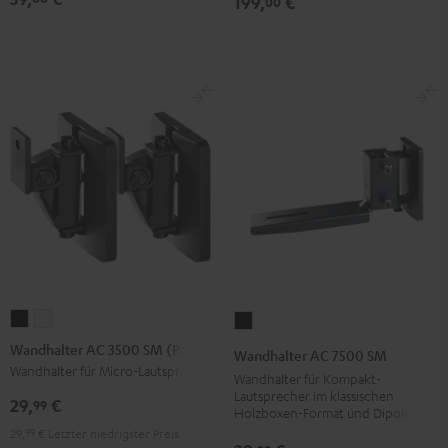
199,
€
00
(Paar)
(Paar)
Schwarz
Weiß
Wandhalter
Wandhalter
Wandhalter
AC
AC
AC
Wandhalter AC 3500 SM (Paar)
Wandhalter AC 7500 SM
3500
3500
7500
Wandhalter für Micro-Lautsprecher
Wandhalter für Kompakt-
SM
SM
SM
Lautsprecher im klassischen
29,
€
99
Holzboxen-Format und Dipole
(Paar)
(Paar)
Schwarz
29,
99
€
Letzter niedrigster Preis
Schwarz
Weiß