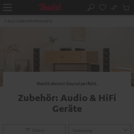
ZUM
NHALT
No
Abs
Startseite
Suche
RINGEN
Artike
im
ALLE ZUBEHÖR PRODUKTE
Waren
Macht deinen Sound perfekt.
Zubehör: Audio & HiFi
Geräte
Filtern