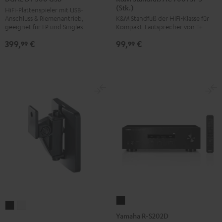
(Stk.)
AC
AC
500
HiFi-Plattenspieler mit USB-
Anschluss & Riemenantrieb,
K&M Standfuß der HiFi-Klasse für
7001
7001
USB
geeignet für LP und Singles
Kompakt-Lautsprecher von Teufel
SP
SP
Schwarz
399,
€
99,
€
3
3
99
99
(Stk.)
(Stk.)
Schwarz
Weiß
Yamaha
Wandhalter
Wandhalter
R-
Yamaha R-S202D
AC
AC