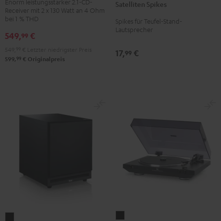
Mk2
Enorm leistungsstarker 2.1-CD-
Satelliten Spikes
Titan
Receiver mit 2 x 130 Watt an 4 Ohm
CD-
bei 1 % THD
Spikes für Teufel-Stand-
Receiver
Lautsprecher
549,
€
99
Night
Black
549,
99
€
Letzter niedrigster Preis
17,
€
99
99
599,
€
Originalpreis
DUAL
Aktiv-