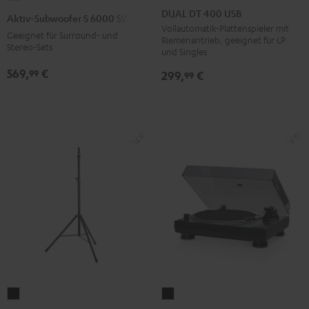
DT
Subwoofer
DUAL DT 400 USB
Aktiv-Subwoofer S 6000 SW
400
S
Vollautomatik-Plattenspieler mit
Geeignet für Surround- und
Riemenantrieb, geeignet für LP
USB
6000
Stereo-Sets
und Singles
Schwarz
SW
569,
€
99
299,
€
99
Schwarz
K&M
DUAL