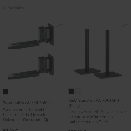
31 Produkte
K&M
K&M
Wandhalter
Standfuß
Standfuß
AC
K&M Standfuß AC 7001 SP 3
Wandhalter AC 7500 SM (Paar)
(Paar)
AC
AC
7500
Wandhalter für Kompakt-
1 Paar K&M Standfüße AC 7001 SP 3
7001
7001
SM
Lautsprecher im klassischen
der HiFi-Klasse für Kompakt-
SP
SP
Holzboxen-Format und Dipole
(Paar)
Lautsprecher von Teufel
3
3
Schwarz
59,
€
00