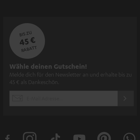
BIS ZU
45 €
RABATT
N
Wähle deinen Gutschein!
Melde dich für den Newsletter an und erhalte bis zu
e
45 € als Dankeschön.
w
s
JETZT
EMAIL
l
ANME
WIDGET
e
t
t