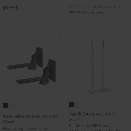
Schwarz
299,
99
€
Letzter niedrigster Preis
69,
€
99
99
419,
€
Originalpreis
Standfuß
Standfuß
Wandhalter
Wandhalter
K&M
K&M
K&M
K&M
Standfuß K&M AC 6001 SP
Wandhalter K&M AC 8500 SM
(Paar)
AC
AC
AC
AC
(Paar)
Standfuß der HiFi-Klasse
6001
6001
8500
8500
Hochwertiger Wandhalter für
ausschließlich geeignet für die