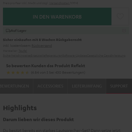
Preis pro Paar inkl. MwSt
und zzgl.
Versandkosten
9,99 €
IN DEN WARENKORB
Auf Lager
Sicher einkaufen mit 8 Wochen Rückgaberecht
inkl. kostenlosem
Rückversand
Hersteller:
Teufel
Sicherheitshinweise
Ersatzteile
Reparaturen
Software-Updates
Gesetzliche Gewährleistung
So bewerten Kunden das Produkt Reflekt
(4.84 von 5 bei 430 Bewertungen)
BEWERTUNGEN
ACCESSORIES
LIEFERUMFANG
SUPPORT
Highlights
Darum lieben wir dieses Produkt
Du besitzt bereits ein starkes Lautsprecher-Set? Dann setze jetzt