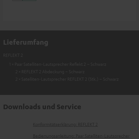
Lieferumfang
REFLEKT 2
1 × Paar Satelliten-Lautsprecher Reflekt 2 – Schwarz
2 × REFLEKT 2 Abdeckung – Schwarz
2 × Satelliten-Lautsprecher REFLEKT 2 (Stk.) – Schwarz
Downloads und Service
D
Konformitätserklärung: REFLEKT 2
o
Bedienungsanleitung: Paar Satelliten-Lautsprecher