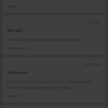
Reiter S.
11.07.2026
Sehr geil
Setzt auf die Ultima 40 noch einen Kick oben drauf
Christopher B.
02.07.2026
Ich liebe es
Sehr schöner und realistischer Sound von oben der jeden
Hubschrauber täuschend echt wirken lässt.
Ashley T.