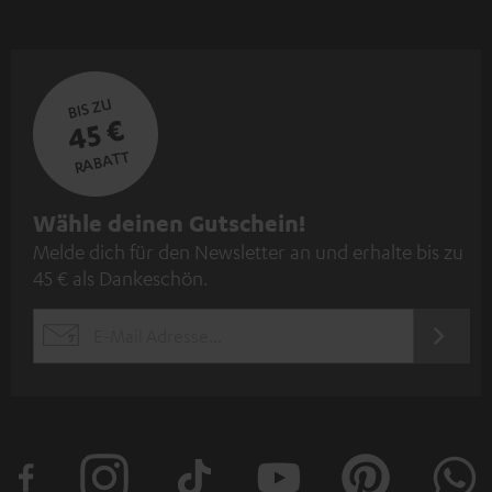
BIS ZU
45 €
RABATT
N
Wähle deinen Gutschein!
Melde dich für den Newsletter an und erhalte bis zu
e
45 € als Dankeschön.
w
s
JETZT
EMAIL
l
ANME
WIDGET
e
t
t
e