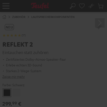
ZUM
NHALT
No
Abs
Startseite
Suche
RINGEN
Artike
im
ZUBEHÖR
LAUTSPRECHERKOMPONENTEN
Waren
NEU
(17)
REFLEKT 2
Eintauchen statt zuhören
Zertifiziertes Dolby-Atmos-Speaker-Paar
Erlebe echten 3D-Sound
Starkes 2-Wege-System
Zeige mir mehr
Farbe:
Schwarz
Schwarz
Weiß
299,
€
99