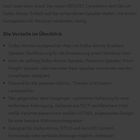
noch zwei oben drauf. Die neuen REFLEKT 2 erweitern dein Set um
Dolby Atmos. Einfach auf die vorhandenen Speaker stellen, mit einem
kompatiblen AV-Receiver verbinden. Fertig.
Die Vorteile im Überblick
Dolby-Atmos-Lautsprecher-Paar mit Dolby-Atmos-Enabled-
Speaker-Zertifizierung für die Erweiterung eines Heimkino-Sets
Kann als upfiring Dolby-Atmos-Speaker, Presence-Speaker, Front-
Height-Speaker oder normaler Rear-Speaker verwendet werden,
Umschalter integriert
Passend für alle passiven Ultima-, Theater und System-
Lautsprecher
Neu gegenüber dem Vorgänger: optimierte Halterung für eine
einfachere Anbringung, Gehäuse aus FSC®-zertifiziertem Holz,
weiße Variante passend zur weißen ULTIMA, angepasstes Design
für eine bessere Wohnraumintegration
Geeignet für Dolby Atmos, DTS:X und Auro 3D Content,
horizontale oder vertikale Montage möglich, drehbarer