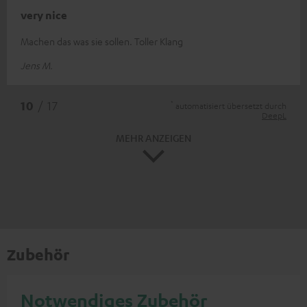
very nice
Machen das was sie sollen. Toller Klang
Jens M.
*
10
/ 17
automatisiert übersetzt durch
DeepL
MEHR ANZEIGEN
Zubehör
Notwendiges Zubehör