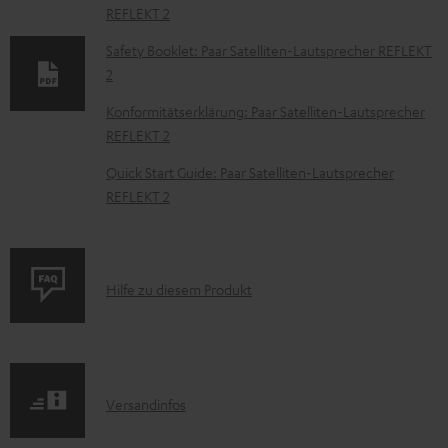
k
REFLEKT 2
u
Safety Booklet: Paar Satelliten-Lautsprecher REFLEKT
m
2
e
Konformitätserklärung: Paar Satelliten-Lautsprecher
n
REFLEKT 2
t
Quick Start Guide: Paar Satelliten-Lautsprecher
e
REFLEKT 2
z
u
m
P
Hilfe zu diesem Produkt
H
r
e
o
r
d
u
I
Versandinfos
u
n
n
k