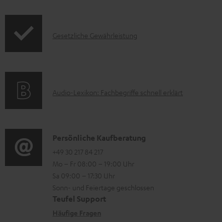
t
f
t
e
o
F
I
r
Gesetzliche Gewährleistung
r
A
n
l
m
Q
f
a
a
s
o
d
t
A
Audio-Lexikon: Fachbegriffe schnell erklärt
r
e
i
u
m
n
o
d
a
n
i
K
Persönliche Kaufberatung
t
e
o
o
+49 30 217 84 217
i
n
Mo – Fr 08:00 – 19:00 Uhr
-
n
o
z
Sa 09:00 – 17:30 Uhr
L
t
n
u
Sonn- und Feiertage geschlossen
e
a
e
Teufel Support
m
x
k
n
Häufige Fragen
V