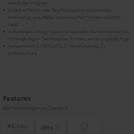
Wandhalter integriert
Einfach auf Stand- oder Regallautsprecher positionierbar,
hochwertige, unauffällige Lackierung Matt-Schwarz und Matt-
Weiß
Aufwendiges 2-Wege-System mit spezieller Abstrahlcharakteristik
und langhubigem Tiefmitteltöner für hohe, verzerrungsfreie Pegel
Komponenten: 2 x REFLEKT 2, 2 x Wandhalterung, 2 x
Stoffabdeckung
Features
Alle Technologien im Überblick