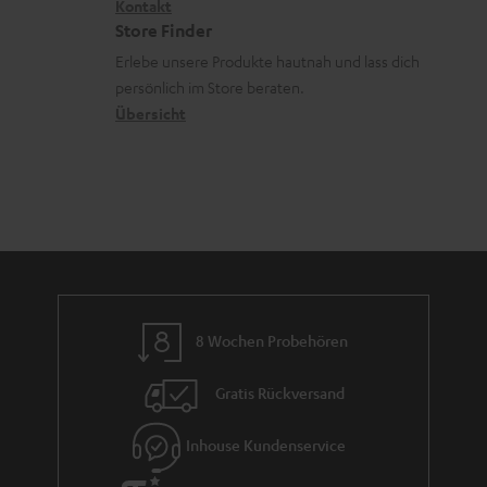
i
Kontakt
t
z
e
Store Finder
k
d
u
r
Erlebe unsere Produkte hautnah und lass dich
o
a
r
s
persönlich im Store beraten.
n
t
G
Übersicht
a
e
a
n
n
r
d
a
n
t
i
e
8 Wochen Probehören
Gratis Rückversand
Inhouse Kundenservice