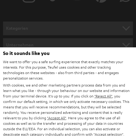
r
a
n
Kategorien
m
HEIMKINO
e
Unternehmen
l
So it sounds like you
HEIMKINO-KOMPLETTANLAGEN
SUPPORT
d
Teufel Onlineshops
We want to offer you a safe surfing experience that exactly matches your
interests. For this purpose, Teufel uses cookies and other tracking
SOUNDBARS
u
KARRIERE
technologies on these websites - also from third parties - and engages
DEUTSCHLAND
personalization services.
n
STEREO
With cookies, we and other marketing partners process data from you and
PRESSE & MARKETING
g
learn what you like - through your behaviour on our website and information
ÖSTERREICH
SMART HOME
from your terminal device. It's up to you: If you click on
"Reject All"
, you
GESCHÄFTSKUNDEN
confirm our default setting, in which we only activate necessary cookies. This
means that you will receive recommendations, but they will be selected
SCHWEIZ
BLUETOOTH-LAUTSPRECHER
PARTNERPROGRAMM
randomly. You receive personalized advertising and content that is really
relevant to you by clicking
"Accept All"
. Here you agree to the use of all
KOPFHÖRER
cookies as well as to the transfer and processing of your data in countries
NIEDERLANDE
BLOG
outside the EU/EEA. For an individual selection, you can also activate or
deactivate each category individually and confirm with
"Accept selection"
.
BLUETOOTH-KOPFHÖRER