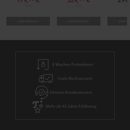
ZUM PRODUKT
ZUM PRODUKT
ZUM P
8 Wochen Probehören
Gratis Rückversand
Inhouse Kundenservice
Mehr als 45 Jahre Erfahrung