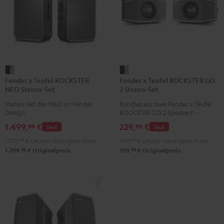
Fender
Fender
Fender x Teufel ROCKSTER
Fender x Teufel ROCKSTER GO
x
x
NEO Stereo-Set
2 Stereo-Set
Teufel
Teufel
Stereo-Set des NEO im Fender
Bundles aus zwei Fender x Teufel
ROCKSTER
ROCKSTER
Design
ROCKSTER GO 2 Speakern – zwei
NEO
GO
GO 2 spielen kabellos über
1.499,
€
229,
€
99
99
Deal
Deal
Bluetooth synchron in Stereo und
Stereo-
2
bringen noch mehr Pegel und
1.579,
99
€
Letzter niedrigster Preis
249,
99
€
Letzter niedrigster Preis
Set
Stereo-
Bass
98
98
1.799,
€
Originalpreis
299,
€
Originalpreis
Black
Set
&
Black
Steel
&
Steel