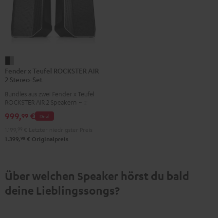
Fender
Fender x Teufel ROCKSTER AIR
x
2 Stereo-Set
Teufel
Bundles aus zwei Fender x Teufel
ROCKSTER
ROCKSTER AIR 2 Speakern – zwei
AIR
AIR 2 spielen per Kabel oder über
999,
€
99
Deal
Bluetooth synchron in Stereo und
2
bringen noch mehr Pegel, Bass
1.199,
99
€
Letzter niedrigster Preis
Stereo-
und Räumlichkeit
98
1.399,
€
Originalpreis
Set
Black
&
Über welchen Speaker hörst du bald
Steel
deine Lieblingssongs?