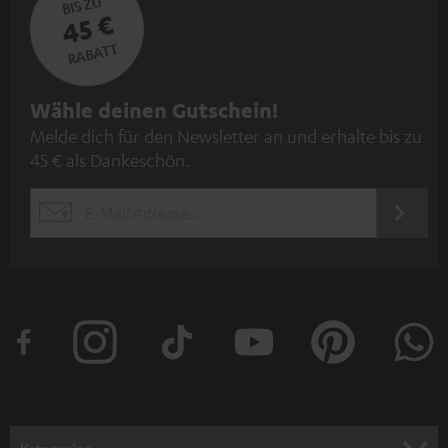
BIS ZU
45 €
RABATT
N
Wähle deinen Gutschein!
Melde dich für den Newsletter an und erhalte bis zu
e
45 € als Dankeschön.
w
s
JETZT
EMAIL
l
ANME
WIDGET
e
t
t
e
r
a
n