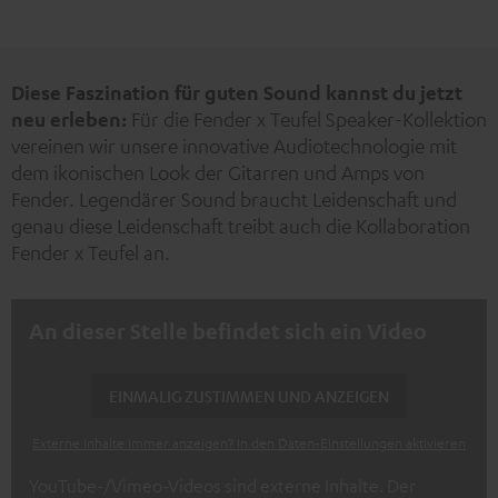
Neu
Diese Faszination für guten Sound kannst du jetzt
neu erleben:
Für die Fender x Teufel Speaker-Kollektion
vereinen wir unsere innovative Audiotechnologie mit
dem ikonischen Look der Gitarren und Amps von
Fender. Legendärer Sound braucht Leidenschaft und
genau diese Leidenschaft treibt auch die Kollaboration
Fender x Teufel an.
An dieser Stelle befindet sich ein Video
EINMALIG ZUSTIMMEN UND ANZEIGEN
Externe Inhalte immer anzeigen? In den Daten‑Einstellungen aktivieren
YouTube-/Vimeo-Videos sind externe Inhalte. Der