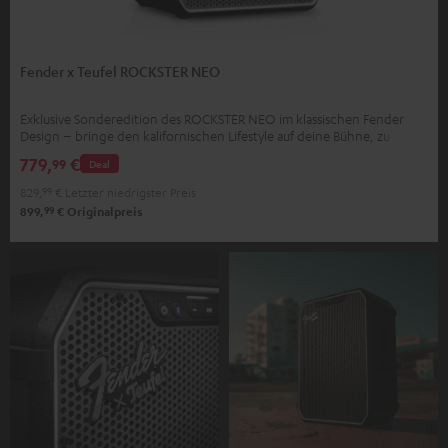
Fender x Teufel ROCKSTER NEO
Exklusive Sonderedition des ROCKSTER NEO im klassischen Fender
Design – bringe den kalifornischen Lifestyle auf deine Bühne, zu
deinen Partys, zu dir nach Hause
779,
€
99
Deal
829,
99
€
Letzter niedrigster Preis
99
899,
€
Originalpreis