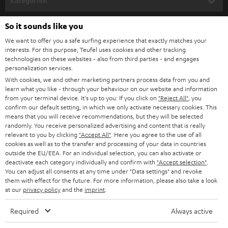
Kategorien
m
HEIMKINO
e
So it sounds like you
Unternehmen
l
We want to offer you a safe surfing experience that exactly matches your
HEIMKINO-KOMPLETTANLAGEN
interests. For this purpose, Teufel uses cookies and other tracking
SUPPORT
d
Teufel Onlineshops
technologies on these websites - also from third parties - and engages
personalization services.
SOUNDBARS
u
KARRIERE
DEUTSCHLAND
With cookies, we and other marketing partners process data from you and
n
learn what you like - through your behaviour on our website and information
STEREO
PRESSE & MARKETING
from your terminal device. It's up to you: If you click on
"Reject All"
, you
g
confirm our default setting, in which we only activate necessary cookies. This
ÖSTERREICH
SMART HOME
means that you will receive recommendations, but they will be selected
GESCHÄFTSKUNDEN
randomly. You receive personalized advertising and content that is really
relevant to you by clicking
"Accept All"
. Here you agree to the use of all
SCHWEIZ
BLUETOOTH-LAUTSPRECHER
PARTNERPROGRAMM
cookies as well as to the transfer and processing of your data in countries
outside the EU/EEA. For an individual selection, you can also activate or
KOPFHÖRER
deactivate each category individually and confirm with
"Accept selection"
.
NIEDERLANDE
BLOG
You can adjust all consents at any time under "Data settings" and revoke
BLUETOOTH-KOPFHÖRER
them with effect for the future. For more information, please also take a look
NEWSLETTER
at our
privacy policy
and the
imprint
.
BELGIEN
STEREOANLAGEN
STORES
Required
Always active
FRANKREICH
LAUTSPRECHER