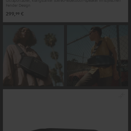
Ultraportabler, klangstarker Stereo-Bluetooth-Speaker im stylischen
Fender Design
299,
€
99