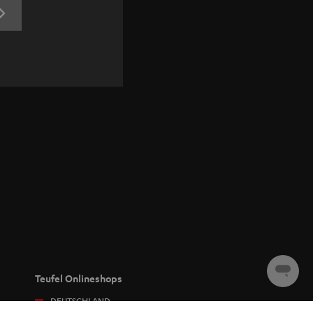
JETZT
ANMELDEN
Chat
Teufel Onlineshops
starten
DEUTSCHLAND