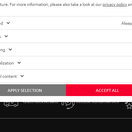
uture. For more information, please also take a look at our
privacy policy
an
ed
Alway
s
ing
lization
l content
APPLY SELECTION
ACCEPT ALL
Gratis Rückversand
Inhouse Kundenservice