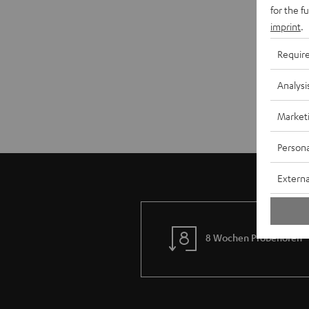
for the f
imprint
.
Requir
Analysi
Market
Persona
Externa
8 Wochen Probehören