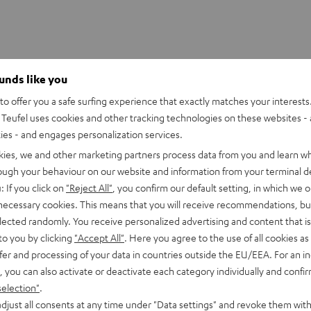
ounds like you
o offer you a safe surfing experience that exactly matches your interests.
Teufel uses cookies and other tracking technologies on these websites - 
ties - and engages personalization services.
kies, we and other marketing partners process data from you and learn w
rough your behaviour on our website and information from your terminal de
: If you click on
"Reject All"
, you confirm our default setting, in which we o
 necessary cookies. This means that you will receive recommendations, bu
elected randomly. You receive personalized advertising and content that is 
to you by clicking
"Accept All"
. Here you agree to the use of all cookies as 
fer and processing of your data in countries outside the EU/EEA. For an in
, you can also activate or deactivate each category individually and confi
selection"
.
djust all consents at any time under "Data settings" and revoke them with