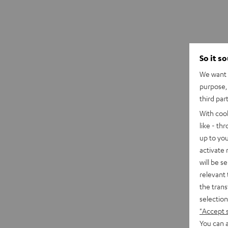
So it s
We want t
purpose, 
third par
With coo
like - th
up to you
activate
will be s
relevant 
the trans
selection
"Accept 
You can a