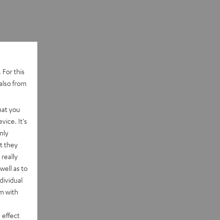
 For this
also from
hat you
vice. It's
nly
t they
really
well as to
dividual
rm with
 effect