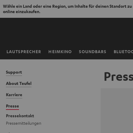
Wähle ein Land oder eine Region, um Inhalte für deinen Standort zu
online einzukaufen.
ZUM
NHALT
RINGEN
LAUTSPRECHER
HEIMKINO
SOUNDBARS
BLUETO
Startseite
Pres
Support
About Teufel
Karriere
Presse
Pressekontakt
Pressemitteilungen