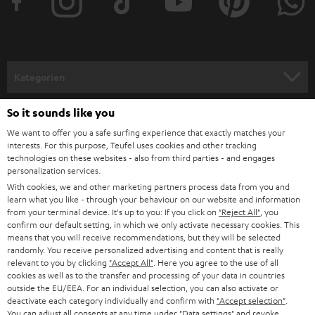
e
r
a
n
Kategorien
m
HEIMKINO
e
So it sounds like you
Unternehmen
l
We want to offer you a safe surfing experience that exactly matches your
HEIMKINO-KOMPLETTANLAGEN
interests. For this purpose, Teufel uses cookies and other tracking
SUPPORT
d
Teufel Onlineshops
technologies on these websites - also from third parties - and engages
personalization services.
SOUNDBARS
u
KARRIERE
DEUTSCHLAND
With cookies, we and other marketing partners process data from you and
n
learn what you like - through your behaviour on our website and information
STEREO
PRESSE & MARKETING
from your terminal device. It's up to you: If you click on
"Reject All"
, you
g
confirm our default setting, in which we only activate necessary cookies. This
ÖSTERREICH
SMART HOME
means that you will receive recommendations, but they will be selected
GESCHÄFTSKUNDEN
randomly. You receive personalized advertising and content that is really
relevant to you by clicking
"Accept All"
. Here you agree to the use of all
SCHWEIZ
BLUETOOTH-LAUTSPRECHER
PARTNERPROGRAMM
cookies as well as to the transfer and processing of your data in countries
outside the EU/EEA. For an individual selection, you can also activate or
KOPFHÖRER
deactivate each category individually and confirm with
"Accept selection"
.
NIEDERLANDE
BLOG
You can adjust all consents at any time under "Data settings" and revoke