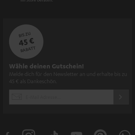
BIS ZU
45 €
RABATT
N
Wähle deinen Gutschein!
Melde dich für den Newsletter an und erhalte bis zu
e
45 € als Dankeschön.
w
s
JETZT
EMAIL
l
ANME
WIDGET
e
t
t