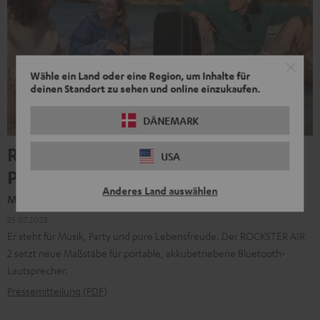
Wähle ein Land oder eine Region, um Inhalte für
deinen Standort zu sehen und online einzukaufen.
DÄNEMARK
ROCKSTER AIR 2 liefert geballte
USA
Party-Power
Anderes Land auswählen
Made for live
25.07.2023
Er steht für Musik, Party und pure Lebensfreude. Der ROCKSTER AIR
2 setzt neue Maßstäbe für portable, akkubetriebene Bluetooth-
Lautsprecher.
Pressemitteilung (PDF)