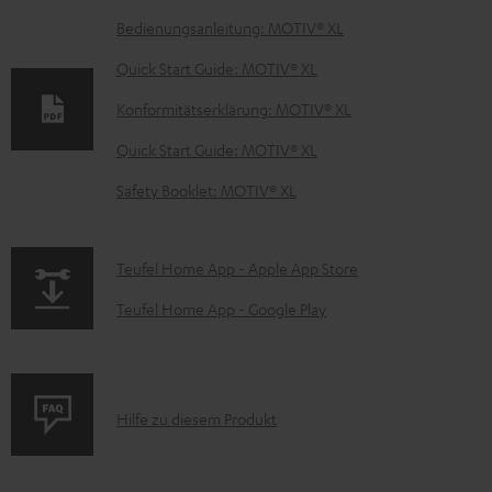
D
Bedienungsanleitung: MOTIV® XL
o
Quick Start Guide: MOTIV® XL
k
Konformitätserklärung: MOTIV® XL
u
Quick Start Guide: MOTIV® XL
m
e
Safety Booklet: MOTIV® XL
n
t
p
Teufel Home App - Apple App Store
e
a
Teufel Home App - Google Play
z
g
u
e
m
.
P
Hilfe zu diesem Produkt
H
p
r
e
r
o
r