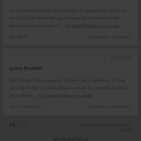
Ich bin vom Boomster XL zum Motiv XL gewechselt. Ich fand,
es war Zeit für etwas Neues, und was für ein Unterschied
zwischen diesen beiden G
Komplette Bewertung lesen
Sander K.
(automatisch übersetzt *)
05.01.2026
gutes Produkt
Der Klang ist hervorragend, insbesondere die Bässe. Schade,
dass die Teufel-App kein Qobuz enthält. Ein weiteres Problem
ist das Fehle
Komplette Bewertung lesen
Jean-François G.
(automatisch übersetzt *)
*
10
/ 17
automatisiert übersetzt durch
DeepL
MEHR ANZEIGEN