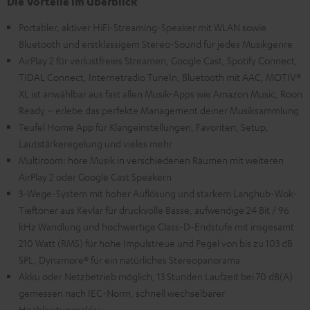
Die Vorteile im Überblick
Portabler, aktiver HiFi-Streaming-Speaker mit WLAN sowie
Bluetooth und erstklassigem Stereo-Sound für jedes Musikgenre
AirPlay 2 für verlustfreies Streamen, Google Cast, Spotify Connect,
TIDAL Connect, Internetradio TuneIn, Bluetooth mit AAC, MOTIV®
XL ist anwählbar aus fast allen Musik-Apps wie Amazon Music, Roon
Ready – erlebe das perfekte Management deiner Musiksammlung
Teufel Home App für Klangeinstellungen, Favoriten, Setup,
Lautstärkeregelung und vieles mehr
Multiroom: höre Musik in verschiedenen Räumen mit weiteren
AirPlay 2 oder Google Cast Speakern
3-Wege-System mit hoher Auflösung und starkem Langhub-Wok-
Tieftöner aus Kevlar für druckvolle Bässe, aufwendige 24 Bit / 96
kHz Wandlung und hochwertige Class-D-Endstufe mit insgesamt
210 Watt (RMS) für hohe Impulstreue und Pegel von bis zu 103 dB
SPL, Dynamore® für ein natürliches Stereopanorama
Akku oder Netzbetrieb möglich, 13 Stunden Laufzeit bei 70 dB(A)
gemessen nach IEC-Norm, schnell wechselbarer
Hochleistungsakku