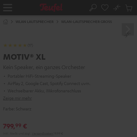
ZUM
NHALT
No
Abs
Startseite
Suche
RINGEN
Artike
im
WLAN LAUTSPRECHER
WLAN-LAUTSPRECHER GROSS
Waren
(17)
MOTIV® XL
Kein Speaker, ein ganzes Orchester
Portabler HiFi-Streaming-Speaker
AirPlay 2, Google Cast, Spotify Connect uvm.
Wechselbarer Akku, Mikrofonanschluss
Zeige mir mehr
Farbe:
Schwarz
799,
€
99
Inkl. MwSt
und zzgl.
Versandkosten
19,99 €