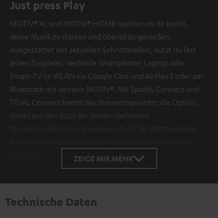
Just press Play
MOTIV® XL und MOTIV® HOME machen es dir leicht,
deine Musik zu starten und überall zu genießen.
Ausgestattet mit aktuellen Schnittstellen, nutzt du fast
jeden Zuspieler. Verbinde Smartphone, Laptop oder
Smart-TV im WLAN via Google Cast und AirPlay 2 oder per
Bluetooth mit deinem MOTIV®. Mit Spotify Connect und
TIDAL Connect bietet das Streamingsystem die Option,
direkt aus den Apps der beiden beliebten
Streamingdienste zu streamen. Auch der Plattenspieler
findet über den Klinkenkabel-Eingang (3,5 mm) seinen
Anschluss.
ZEIGE MIR MEHR
Technische Daten