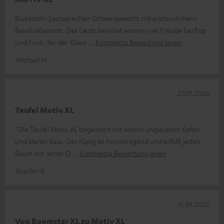
Bluetooth-Lautsprecher-Schwergewicht mit erstaunlichem
Bassfundament. Das Gerät bereitet extrem viel Freude bei Pop
und Funk. Bei der Klassi
Komplette Bewertung lesen
Michael H.
27.01.2026
Teufel Motiv XL
“Die Teufel Motiu XL begeistert mit einem unglaublich tiefen
und klaren Bass. Der Klang ist hervorragend und erfüllt jeden
Raum mit reiner Q
Komplette Bewertung lesen
Ruszlan K.
15.01.2026
Von Boomster XL zu Motiv XL