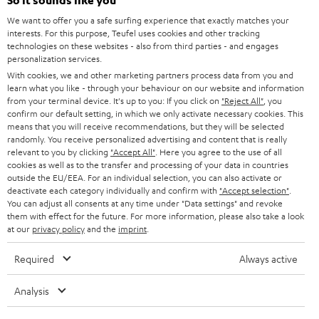
So it sounds like you
HEIMKINO-KOMPLETTANLAGEN
SUPPORT
d
Teufel Onlineshops
We want to offer you a safe surfing experience that exactly matches your
interests. For this purpose, Teufel uses cookies and other tracking
SOUNDBARS
u
KARRIERE
technologies on these websites - also from third parties - and engages
DEUTSCHLAND
personalization services.
n
STEREO
With cookies, we and other marketing partners process data from you and
PRESSE & MARKETING
g
learn what you like - through your behaviour on our website and information
ÖSTERREICH
SMART HOME
from your terminal device. It's up to you: If you click on
"Reject All"
, you
GESCHÄFTSKUNDEN
confirm our default setting, in which we only activate necessary cookies. This
means that you will receive recommendations, but they will be selected
SCHWEIZ
BLUETOOTH-LAUTSPRECHER
PARTNERPROGRAMM
randomly. You receive personalized advertising and content that is really
relevant to you by clicking
"Accept All"
. Here you agree to the use of all
KOPFHÖRER
cookies as well as to the transfer and processing of your data in countries
NIEDERLANDE
BLOG
outside the EU/EEA. For an individual selection, you can also activate or
deactivate each category individually and confirm with
"Accept selection"
.
BLUETOOTH-KOPFHÖRER
NEWSLETTER
You can adjust all consents at any time under "Data settings" and revoke
BELGIEN
them with effect for the future. For more information, please also take a look
STEREOANLAGEN
at our
privacy policy
and the
imprint
.
STORES
FRANKREICH
LAUTSPRECHER
Required
Always active
DEINE VORTEILE BEI TEUFEL
POLEN
ULTIMA-SERIE
Analysis
TEUFEL STORY
Technische Änderungen, Tippfehler und Irrtum vorbehalten. Das auf unseren
IN-EAR-KOPFHÖRER