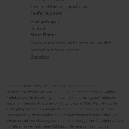
i
L
t
n
u
Sonn- und Feiertage geschlossen
n
e
a
e
Teufel Support
m
k
x
k
n
Häufige Fragen
V
s
i
Kontakt
t
z
e
Store Finder
.
k
d
u
r
Erlebe unsere Produkte hautnah und lass dich
t
o
a
r
s
persönlich im Store beraten.
i
n
t
G
Übersicht
a
t
e
a
n
l
n
r
d
e
a
1
Gültig bis 08.08.2026, 23:59 Uhr. Gratis Move 2 ab einem
_
n
Mindesteinkaufswert von 300 EUR. Gültig nur beim Kauf ausgewählter
h
Produkte bzw. für Bestellungen mit teilnahmeberechtigten Produkten.
t
Ausgenommen sind Produkte von Drittanbietern (Third-Party-Produkte).
i
i
Nicht gültig für bereits getätigte Käufe. Keine Barauszahlung. Nur für
d
Privatkunden. Nicht mit anderen Aktionsgutscheinen kombinierbar. Der
e
Weiterverkauf von Aktionsgutscheinen ist untersagt. Der Gutschein verliert
d
im Falle eines Verkaufs seine Gültigkeit. Die genauen Bedingungen