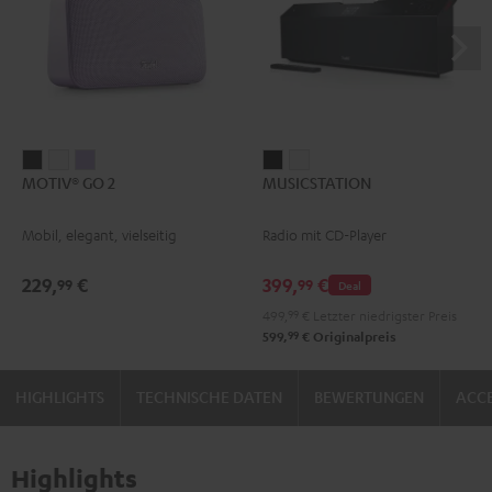
MOTIV®
MOTIV®
MOTIV®
MUSICSTATION
MUSICSTATION
MOTIV® GO 2
MUSICSTATION
GO
GO
GO
Schwarz
Weiß
2
2
2
Mobil, elegant, vielseitig
Radio mit CD-Player
Night
Silver
Soft
Black
White
Lavender
229,
€
399,
€
99
99
Deal
499,
99
€
Letzter niedrigster Preis
99
599,
€
Originalpreis
HIGHLIGHTS
TECHNISCHE DATEN
BEWERTUNGEN
ACCE
Highlights