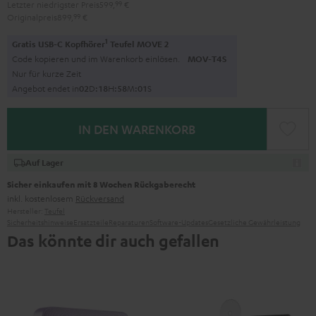
Letzter niedrigster Preis
599,
99
€
Originalpreis
899,
99
€
1
Gratis USB-C Kopfhörer
Teufel MOVE 2
Code kopieren und im Warenkorb einlösen.
MOV-T4S
Nur für kurze Zeit
Angebot endet in
0
2
D
:
1
8
H
:
5
8
M
:
0
0
S
IN DEN WARENKORB
Auf Lager
Sicher einkaufen mit 8 Wochen Rückgaberecht
inkl. kostenlosem
Rückversand
Hersteller:
Teufel
Sicherheitshinweise
Ersatzteile
Reparaturen
Software-Updates
Gesetzliche Gewährleistung
Das könnte dir auch gefallen