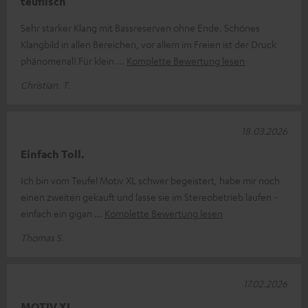
teuflisch
Sehr starker Klang mit Bassreserven ohne Ende. Schönes
Klangbild in allen Bereichen, vor allem im Freien ist der Druck
phänomenal! Für klein
Komplette Bewertung lesen
Christian. T.
18.03.2026
Einfach Toll.
Ich bin vom Teufel Motiv XL schwer begeistert, habe mir noch
einen zweiten gekauft und lasse sie im Stereobetrieb laufen -
einfach ein gigan
Komplette Bewertung lesen
Thomas S.
17.02.2026
MOTIV XL