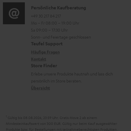
a
n
t
i
K
Persönliche Kaufberatung
t
e
.
o
o
+49 30 217 84 217
i
n
Mo – Fr 08:00 – 19:00 Uhr
l
-
n
o
z
Sa 09:00 – 17:30 Uhr
i
L
t
n
u
Sonn- und Feiertage geschlossen
n
e
a
e
Teufel Support
m
k
x
k
n
Häufige Fragen
V
s
i
Kontakt
t
z
e
Store Finder
.
k
d
u
r
Erlebe unsere Produkte hautnah und lass dich
t
o
a
r
s
persönlich im Store beraten.
i
n
t
G
Übersicht
a
t
e
a
n
l
n
r
d
e
a
1
Gültig bis 08.08.2026, 23:59 Uhr. Gratis Move 2 ab einem
_
n
Mindesteinkaufswert von 300 EUR. Gültig nur beim Kauf ausgewählter
h
Produkte bzw. für Bestellungen mit teilnahmeberechtigten Produkten.