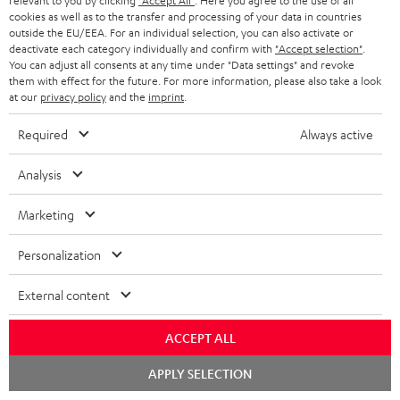
relevant to you by clicking
"Accept All"
. Here you agree to the use of all
cookies as well as to the transfer and processing of your data in countries
outside the EU/EEA. For an individual selection, you can also activate or
deactivate each category individually and confirm with
"Accept selection"
.
You can adjust all consents at any time under "Data settings" and revoke
them with effect for the future. For more information, please also take a look
Teufel Blog
at our
privacy policy
and the
imprint
.
Audio-Technologien, HiFi-Trends, Tipps & Tricks
Required
Always active
Teufel Support
Analysis
Support & Kontakt
Rückgabe / Rücktritt
Marketing
Sendungsverfolgung
Personalization
Store Finder
External content
Erlebe unsere Produkte hautnah und lass dich persönlich
im Store beraten.
ACCEPT ALL
Chat
APPLY SELECTION
starten