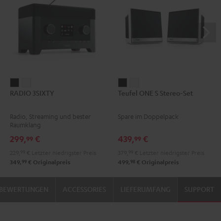
RADIO
RADIO
Teufel
Teufel
RADIO 3SIXTY
Teufel ONE S Stereo-Set
3SIXTY
3SIXTY
ONE
ONE
Schwarz
Weiß
S
S
Radio, Streaming und bester
Spare im Doppelpack
Stereo-
Stereo-
Raumklang
Set
Set
299,
€
439,
€
99
99
Schwarz
Weiß
229,
99
€
Letzter niedrigster Preis
379,
99
€
Letzter niedrigster Preis
99
98
349,
€
Originalpreis
499,
€
Originalpreis
BEWERTUNGEN
ACCESSORIES
LIEFERUMFANG
SUPPORT