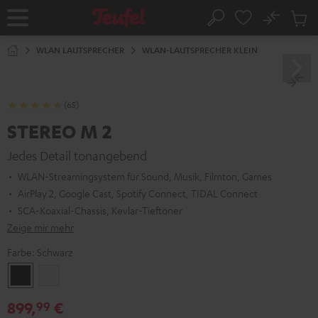
ZUM
NHALT
No
Abs
Startseite
Suche
RINGEN
Artike
im
WLAN LAUTSPRECHER
WLAN-LAUTSPRECHER KLEIN
Waren
(65)
STEREO M 2
Jedes Detail tonangebend
WLAN-Streamingsystem für Sound, Musik, Filmton, Games
AirPlay 2, Google Cast, Spotify Connect, TIDAL Connect
SCA-Koaxial-Chassis, Kevlar-Tieftöner
Zeige mir mehr
Farbe:
Schwarz
Schwarz
Weiß
899,
€
99