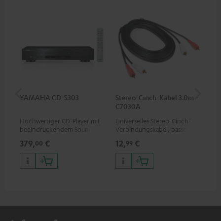
YAMAHA CD-S303
Stereo-Cinch-Kabel 3.0m -
K&
C7030A
(Pa
Hochwertiger CD-Player mit
Universelles Stereo-Cinch-
1 P
beeindruckendem Sound und
Verbindungskabel, passend
SP 
wertiger Verarbeitung
für alle Geräte mit Cinch-
Kom
379,
€
12,
€
19
00
99
Buchsen
Teu