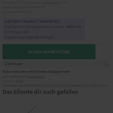
Preis pro Paar inkl. MwSt
und zzgl.
Versandkosten
19,99 €
Letzter niedrigster Preis
799,
99
€
Originalpreis
999,
99
€
1
Gratis USB-C Kopfhörer
Teufel MOVE 2
Code kopieren und im Warenkorb einlösen.
MOV-T4S
Nur für kurze Zeit
Angebot endet in
0
0
D
:
0
6
H
:
2
4
M
:
0
6
S
IN DEN WARENKORB
Auf Lager
Sicher einkaufen mit 8 Wochen Rückgaberecht
inkl. kostenlosem
Rückversand
Hersteller:
Teufel
Sicherheitshinweise
Ersatzteile
Reparaturen
Software-Updates
Gesetzliche Gewährleistung
Das könnte dir auch gefallen