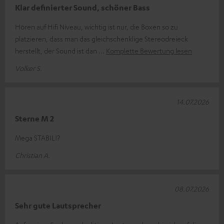
Klar definierter Sound, schöner Bass
Hören auf Hifi Niveau, wichtig ist nur, die Boxen so zu
platzieren, dass man das gleichschenklige Stereodreieck
herstellt, der Sound ist dan
Komplette Bewertung lesen
Volker S.
14.07.2026
Sterne M 2
Mega STABIL!?
Christian A.
08.07.2026
Sehr gute Lautsprecher