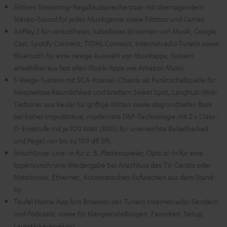
Aktives Streaming-Regallautsprecherpaar mit überragendem
Stereo-Sound für jedes Musikgenre sowie Filmton und Games
AirPlay 2 für verlustfreies, kabelloses Streamen von Musik, Google
Cast, Spotify Connect, TIDAL Connect, Internetradio TuneIn sowie
Bluetooth für eine riesige Auswahl von Musikapps, System
anwählbar aus fast allen Musik-Apps wie Amazon Music
3-Wege-System mit SCA-Koaxial-Chassis als Punktschallquelle für
beispiellose Räumlichkeit und breitem Sweet Spot, Langhub-Wok-
Tieftöner aus Kevlar für griffige Mitten sowie abgrundtiefen Bass
bei hoher Impulstreue, modernste DSP-Technologie mit 2 x Class-
D-Endstufe mit je 100 Watt (RMS) für unerreichte Belastbarkeit
und Pegel von bis zu 109 dB SPL
Anschlüsse: Line-In für z. B. Plattenspieler, Optical-In für eine
lippensynchrone Wiedergabe bei Anschluss des TV-Geräts oder
Notebooks, Ethernet, Automatisches Aufwachen aus dem Stand-
by
Teufel Home App fürs Browsen der TuneIn Internetradio-Sendern
und Podcasts, sowie für Klangeinstellungen, Favoriten, Setup,
Lautstärkeregelung