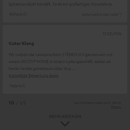
Spitzenprodukt handelt. Es ist ein großartiges Hörerlebnis.
Richard O.
(automatisch übersetzt *)
13.03.2026
Guter Klang
Wir nutzen die Lautsprechern STEREO M 2 gemeinsam mit
einem MOTIV® HOME in einem Ladengeschäft, wobei wir
beide Geräte gemeinsam über Airp
Komplette Bewertung lesen
Tatjana S.
*
10
/ 65
automatisiert übersetzt durch
DeepL
MEHR ANZEIGEN