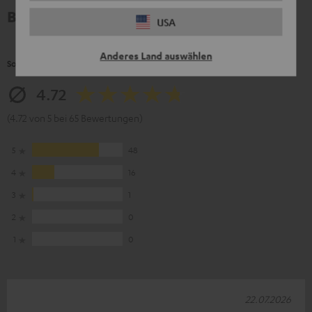
Bewertungen
USA
Anderes Land auswählen
So bewerten Kunden dieses Produkt
4.72
(4.72 von 5 bei 65 Bewertungen)
5
48
4
16
3
1
2
0
1
0
22.07.2026