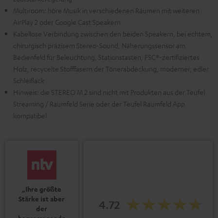
Multiroom: höre Musik in verschiedenen Räumen mit weiteren
AirPlay 2 oder Google Cast Speakern
Kabellose Verbindung zwischen den beiden Speakern, bei echtem,
chirurgisch präzisem Stereo-Sound, Näherungssensor am
Bedienfeld für Beleuchtung, Stationstasten, FSC®-zertifiziertes
Holz, recycelte Stofffasern der Tönerabdeckung, moderner, edler
Schleiflack
Hinweis: die STEREO M 2 sind nicht mit Produkten aus der Teufel
Streaming / Raumfeld Serie oder der Teufel Raumfeld App
kompatibel
„Ihre größte
Stärke ist aber
4.72
der