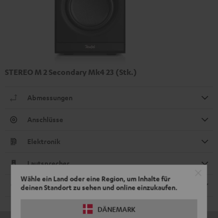
STEREO M 2 Secondary Mk4 23 (Stk.)
Abmessungen
Anschlüsse
Elektronik
Lautsprecher
Wähle ein Land oder eine Region, um Inhalte für
Kabel
deinen Standort zu sehen und online einzukaufen.
DÄNEMARK