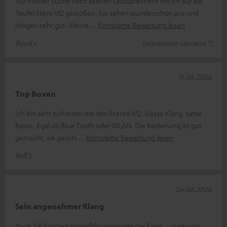
Auf meiner Suche nach aktiven Lautsprechern bin ich auf die
Teufel Stero M2 gestoßen. Sie sehen wunderschön aus und
klingen sehr gut. Meine
Komplette Bewertung lesen
Ruud v.
(automatisch übersetzt *)
11.06.2026
Top Boxen
Ich bin sehr zufrieden mit den Stereo M2, klasse Klang, satte
Bässe. Egal ob Blue Tooth oder WLAN. Die Bedienung ist gut
gemacht, sie geschi
Komplette Bewertung lesen
Ralf S.
06.06.2026
Sein angenehmer Klang
Nach 3,4 Wochen Hörerfahrung lautet das Fazit: …gute und