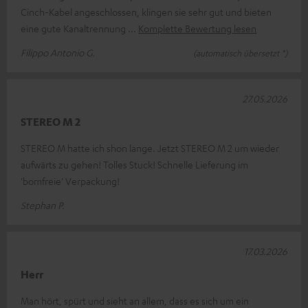
Cinch-Kabel angeschlossen, klingen sie sehr gut und bieten
eine gute Kanaltrennung
Komplette Bewertung lesen
Filippo Antonio G.
(automatisch übersetzt *)
27.05.2026
STEREO M 2
STEREO M hatte ich shon lange. Jetzt STEREO M 2 um wieder
aufwärts zu gehen! Tolles Stuck! Schnelle Lieferung im
'bomfreie' Verpackung!
Stephan P.
17.03.2026
Herr
Man hört, spürt und sieht an allem, dass es sich um ein