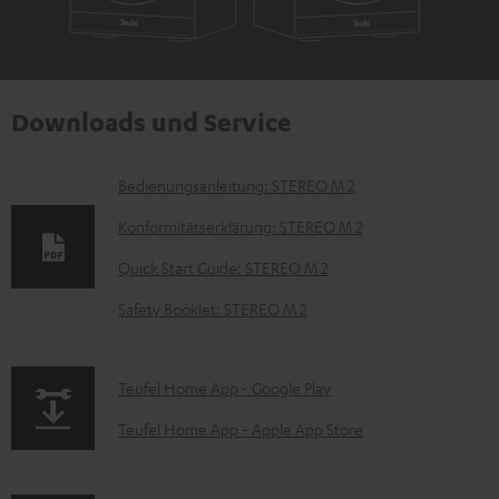
Downloads und Service
D
Bedienungsanleitung: STEREO M 2
o
Konformitätserklärung: STEREO M 2
k
Quick Start Guide: STEREO M 2
u
Safety Booklet: STEREO M 2
m
e
n
p
Teufel Home App - Google Play
t
a
Teufel Home App - Apple App Store
e
g
z
e