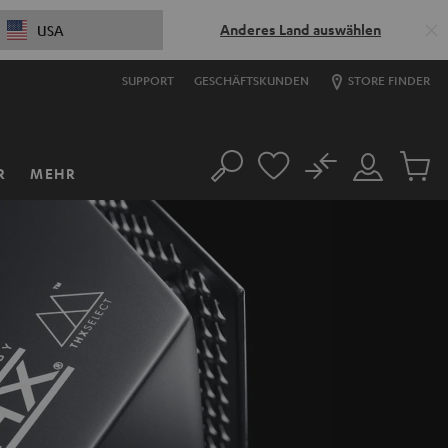
Anderes Land auswählen
USA
SUPPORT
GESCHÄFTSKUNDEN
STORE FINDER
No
R
MEHR
Suche
Mein
Artikel
Konto
im
Warenk