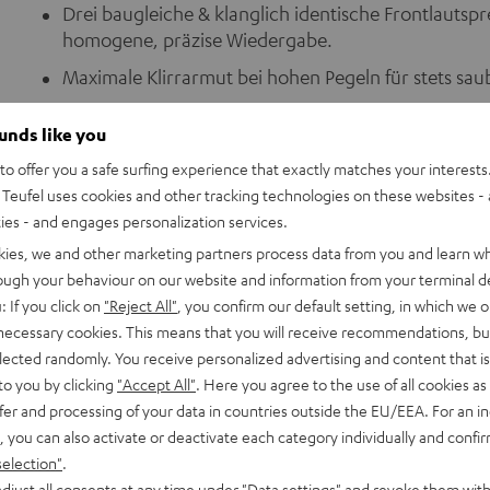
Drei baugleiche & klanglich identische Frontlautsp
homogene, präzise Wiedergabe.
Maximale Klirrarmut bei hohen Pegeln für stets saub
Einen nahezu geradlinig verlaufenden Frequenzgang
ounds like you
Dipol-Lautsprecher als Rear-Lautsprecher: Ein exakt
o offer you a safe surfing experience that exactly matches your interests.
mehrere Zuhörer.
Teufel uses cookies and other tracking technologies on these websites - 
THX-Lautsprecher-Sets erreichen hohe, verzerrungsf
ties - and engages personalization services.
Wiedergabe.
kies, we and other marketing partners process data from you and learn w
THX-zertifizierte-Sets (THX-Lautsprecher und THX
rough your behaviour on our website and information from your terminal de
Sämtliche Einstellungen (Trennfrequenz, THX-Refere
: If you click on
"Reject All"
, you confirm our default setting, in which we o
 necessary cookies. This means that you will receive recommendations, bu
elected randomly. You receive personalized advertising and content that is 
to you by clicking
"Accept All"
. Here you agree to the use of all cookies as 
fer and processing of your data in countries outside the EU/EEA. For an in
, you can also activate or deactivate each category individually and confi
selection"
.
djust all consents at any time under "Data settings" and revoke them with