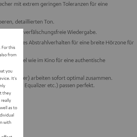
recher mit extrem geringen Toleranzen für eine
eren, detaillierten Ton.
 für eine verfälschungsfreie Wiedergabe.
 definiertes Abstrahlverhalten für eine breite Hörzone für
 For this
also from
reie Pegel wie im Kino für eine authentische
hat you
-AV-Receiver) arbeiten sofort optimal zusammen.
vice. It's
nzpegel, Equalizer etc.) passen perfekt.
nly
t they
really
well as to
dividual
rm with
 effect