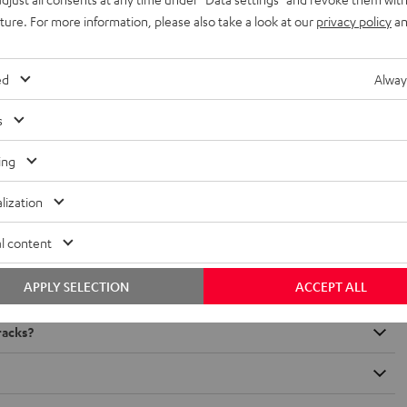
uture. For more information, please also take a look at our
privacy policy
an
TS-HD?
ed
Alway
HX-Systeme geben die im Tonstudio erstellten Soundtracks absolut
hen Anforderungen kann man die THX-Norm daher mit einem TÜV für
s
ing
lization
l content
APPLY SELECTION
ACCEPT ALL
racks?