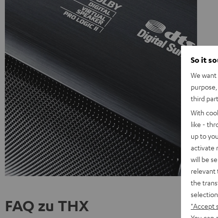
So it s
We want t
purpose, 
third par
With coo
like - th
up to you
activate
will be s
relevant 
the trans
selection
FAQ zu THX
"Accept 
You can a