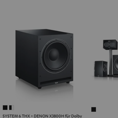
SYSTEM
SYSTEM
SYSTEM
6
6
SYSTEM 6 THX + DENON X3800H für Dolby
6