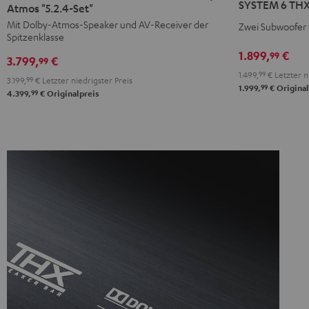
SYSTEM 6 THX 
THX
THX
Atmos "5.2.4-Set"
THX
+
+
Mit Dolby-Atmos-Speaker und AV-Receiver der
Zwei Subwoofer
"5.2-
Spitzenklasse
DENON
DENON
Set"
1.899,
€
99
X3800H
X3800H
3.799,
€
99
Schwarz
für
für
1.499,
99
€
Letzter n
3.199,
99
€
Letzter niedrigster Preis
99
1.999,
€
Original
Dolby
Dolby
99
4.399,
€
Originalpreis
Atmos
Atmos
"5.2.4-
"5.2.4-
Set"
Set"
Schwarz
Schwarz
/
Weiß