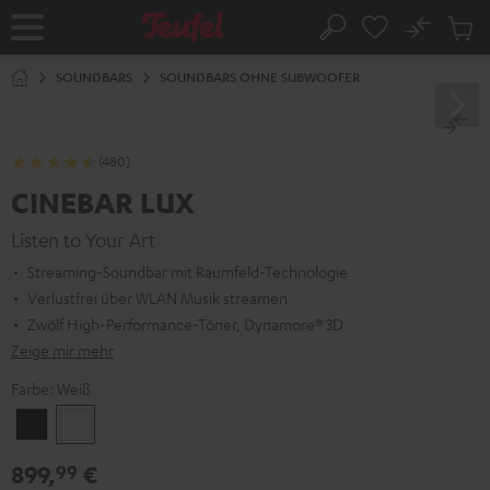
ZUM
NHALT
No
Abs
Startseite
Suche
RINGEN
Artike
im
SOUNDBARS
SOUNDBARS OHNE SUBWOOFER
Waren
(480)
CINEBAR LUX
Listen to Your Art
Streaming-Soundbar mit Raumfeld-Technologie
Verlustfrei über WLAN Musik streamen
Zwölf High-Performance-Töner, Dynamore® 3D
Zeige mir mehr
Farbe:
Weiß
Schwarz
Weiß
899,
€
99