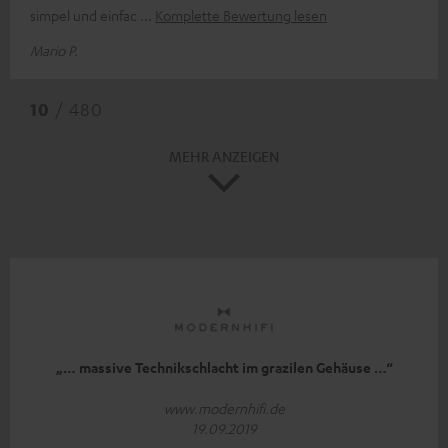
simpel und einfac
Komplette Bewertung lesen
Mario P.
10
/ 480
MEHR ANZEIGEN
„… massive Technikschlacht im grazilen Gehäuse …“
www.modernhifi.de
19.09.2019