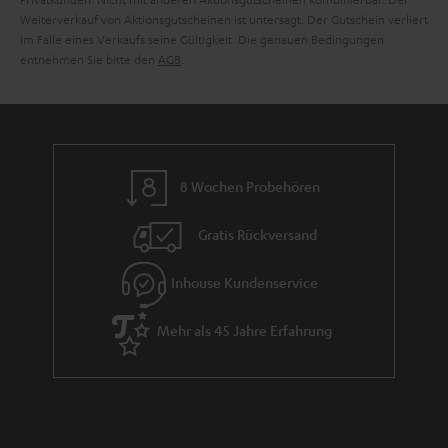
e
Weiterverkauf von Aktionsgutscheinen ist untersagt. Der Gutschein verliert
im Falle eines Verkaufs seine Gültigkeit. Die genauen Bedingungen
entnehmen Sie bitte den
AGB
.
8 Wochen Probehören
Gratis Rückversand
Inhouse Kundenservice
Mehr als 45 Jahre Erfahrung