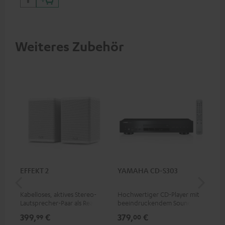
Weiteres Zubehör
EFFEKT 2
YAMAHA CD-S303
Pan
DP
Kabelloses, aktives Stereo-
Hochwertiger CD-Player mit
Ult
Lautsprecher-Paar als Rear-
beeindruckendem Sound und
Dol
Speaker-Erweiterungsset für
wertiger Verarbeitung
Unt
399,
€
379,
€
17
99
00
geeignete Teufel Systeme
HDR