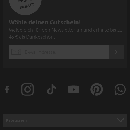
RABATT
N
Wähle deinen Gutschein!
Melde dich für den Newsletter an und erhalte bis zu
e
45 € als Dankeschön.
w
s
JETZT
EMAIL
l
ANME
WIDGET
e
t
t
e
r
a
n
Kategorien
m