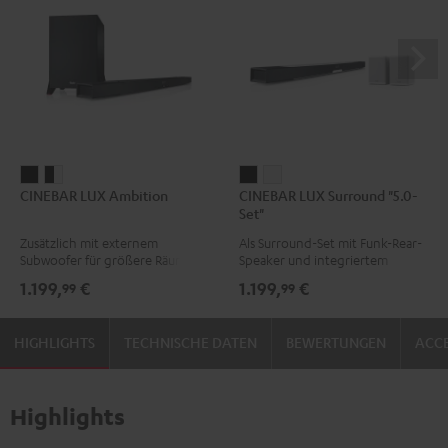
CINEBAR
CINEBAR
CINEBAR
CINEBAR
CINEBAR LUX Ambition
CINEBAR LUX Surround "5.0-
LUX
LUX
LUX
LUX
Set"
Ambition
Ambition
Surround
Surround
Zusätzlich mit externem
Als Surround-Set mit Funk-Rear-
Schwarz
Schwarz
"5.0-
"5.0-
Subwoofer für größere Räume
Speaker und integriertem
/
Set"
Set"
Subwoofer
1.199,
€
1.199,
€
99
99
Weiß
Schwarz
Weiß
HIGHLIGHTS
TECHNISCHE DATEN
BEWERTUNGEN
ACCE
Highlights