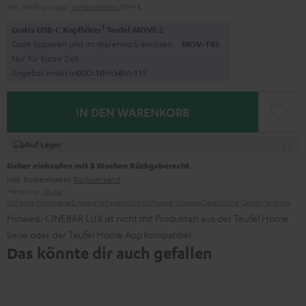
Inkl. MwSt
und zzgl.
Versandkosten
39,99 €
1
Gratis USB-C Kopfhörer
Teufel MOVE 2
Code kopieren und im Warenkorb einlösen.
MOV-T4S
Nur für kurze Zeit
Angebot endet in
0
0
D
:
1
0
H
:
5
8
M
:
1
0
S
IN DEN WARENKORB
Auf Lager
Sicher einkaufen mit 8 Wochen Rückgaberecht
inkl. kostenlosem
Rückversand
Hersteller:
Teufel
Sicherheitshinweise
Ersatzteile
Reparaturen
Software-Updates
Gesetzliche Gewährleistung
Hinweis: CINEBAR LUX ist nicht mit Produkten aus der Teufel Home
Serie oder der Teufel Home App kompatibel
Das könnte dir auch gefallen