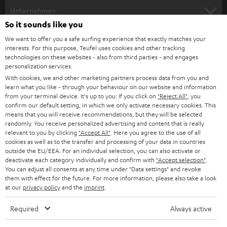
HEIMKINO
e
Unternehmen
l
So it sounds like you
HEIMKINO-KOMPLETTANLAGEN
SUPPORT
d
Teufel Onlineshops
We want to offer you a safe surfing experience that exactly matches your
interests. For this purpose, Teufel uses cookies and other tracking
SOUNDBARS
u
KARRIERE
technologies on these websites - also from third parties - and engages
DEUTSCHLAND
personalization services.
n
STEREO
With cookies, we and other marketing partners process data from you and
PRESSE & MARKETING
g
learn what you like - through your behaviour on our website and information
ÖSTERREICH
SMART HOME
from your terminal device. It's up to you: If you click on
"Reject All"
, you
GESCHÄFTSKUNDEN
confirm our default setting, in which we only activate necessary cookies. This
means that you will receive recommendations, but they will be selected
SCHWEIZ
BLUETOOTH-LAUTSPRECHER
PARTNERPROGRAMM
randomly. You receive personalized advertising and content that is really
relevant to you by clicking
"Accept All"
. Here you agree to the use of all
KOPFHÖRER
cookies as well as to the transfer and processing of your data in countries
NIEDERLANDE
BLOG
outside the EU/EEA. For an individual selection, you can also activate or
deactivate each category individually and confirm with
"Accept selection"
.
BLUETOOTH-KOPFHÖRER
NEWSLETTER
You can adjust all consents at any time under "Data settings" and revoke
BELGIEN
them with effect for the future. For more information, please also take a look
STEREOANLAGEN
at our
privacy policy
and the
imprint
.
STORES
FRANKREICH
LAUTSPRECHER
Required
Always active
DEINE VORTEILE BEI TEUFEL