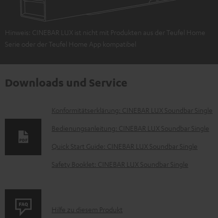
Hinweis: CINEBAR LUX ist nicht mit Produkten aus der Teufel Home
Serie oder der Teufel Home App kompatibel
Downloads und Service
D
Konformitätserklärung: CINEBAR LUX Soundbar Single
o
Bedienungsanleitung: CINEBAR LUX Soundbar Single
k
Quick Start Guide: CINEBAR LUX Soundbar Single
u
Safety Booklet: CINEBAR LUX Soundbar Single
m
e
n
P
Hilfe zu diesem Produkt
t