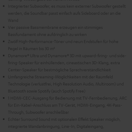
Integrierter Subwoofer, es muss kein externer Subwoofer gestellt
werden, die Soundbar passt einfach aufs Sideboard oder an die
Wand
Vier passive Bassmembrane erzeugen ein stimmiges
Bassfundament ohne aufdringlich zu wirken
Zwölf High-Performance-Töner und neun Endstufen für hohe
Pegel in Räumen bis 30 m²
Dynamore® Ultra und Dynamore® 3D mit upward-firing- und side-
firing-Speaker für einhüllenden, cineastischen 3D-Klang, extra
Center-Speaker für bestmögliche Sprachverständlichkeit
Umfangreiche Streaming-Möglichkeiten mit der Raumfeld
Technologie (verlustfrei, High Resolution Audio, Multiroom) und
Bluetooth sowie Spotify (auch Spotify Free)
1 HDMI-CEC-Ausgang für Bedienung mit TV-Fernbedienung, ARC
für Ein-Kabel-Anschluss am TV-Gerät, HDMI-Eingang, 4K-Pass-
Through, Subwoofer anschließbar
Echter Surround Sound mit optionalen Effekt Speaker möglich,
integrierte Wandanbringung, Line-In, Digitaleingang,