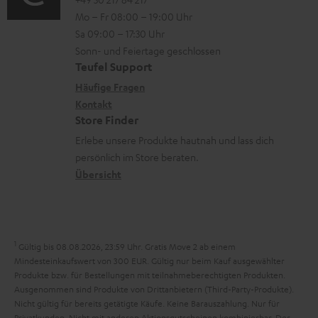
o
o
i
n
e
Mo – Fr 08:00 – 19:00 Uhr
-
n
o
z
n
Sa 09:00 – 17:30 Uhr
L
t
n
u
Sonn- und Feiertage geschlossen
e
a
e
Teufel Support
m
x
k
n
Häufige Fragen
V
i
Kontakt
t
z
e
Store Finder
k
d
u
r
Erlebe unsere Produkte hautnah und lass dich
o
a
r
s
persönlich im Store beraten.
n
t
G
Übersicht
a
e
a
n
n
r
d
a
1
Gültig bis 08.08.2026, 23:59 Uhr. Gratis Move 2 ab einem
n
Mindesteinkaufswert von 300 EUR. Gültig nur beim Kauf ausgewählter
Produkte bzw. für Bestellungen mit teilnahmeberechtigten Produkten.
t
Ausgenommen sind Produkte von Drittanbietern (Third-Party-Produkte).
i
Nicht gültig für bereits getätigte Käufe. Keine Barauszahlung. Nur für
Privatkunden. Nicht mit anderen Aktionsgutscheinen kombinierbar. Der