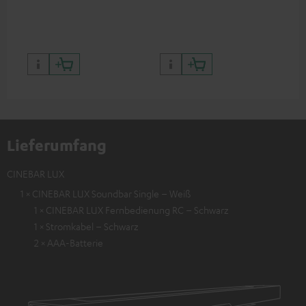
Bil
Kon
Lieferumfang
CINEBAR LUX
1 × CINEBAR LUX Soundbar Single – Weiß
1 × CINEBAR LUX Fernbedienung RC – Schwarz
1 × Stromkabel – Schwarz
2 × AAA-Batterie