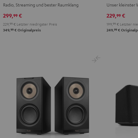
Schwarz
Weiß
S
S
Radio, Streaming und bester Raumklang
Unser kleinster
Schwarz
Weiß
299,
€
229,
€
99
99
229,
99
€
Letzter niedrigster Preis
199,
99
€
Letzter nie
99
99
349,
€
Originalpreis
249,
€
Originalp