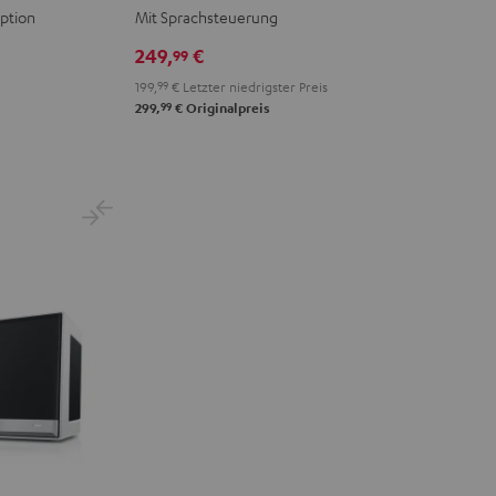
VOICE
VOICE
ption
Mit Sprachsteuerung
Night
Silver
249,
€
99
Black
White
199,
99
€
Letzter niedrigster Preis
99
299,
€
Originalpreis