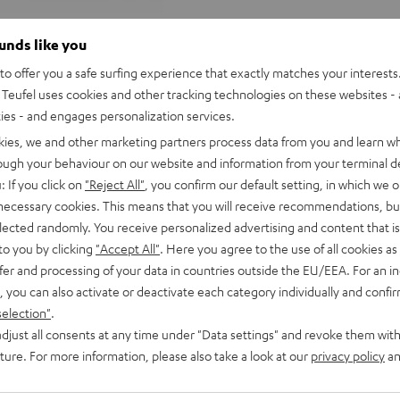
ounds like you
o offer you a safe surfing experience that exactly matches your interests.
Teufel uses cookies and other tracking technologies on these websites - 
ties - and engages personalization services.
kies, we and other marketing partners process data from you and learn w
rough your behaviour on our website and information from your terminal de
: If you click on
"Reject All"
, you confirm our default setting, in which we o
 necessary cookies. This means that you will receive recommendations, bu
elected randomly. You receive personalized advertising and content that is 
to you by clicking
"Accept All"
. Here you agree to the use of all cookies as 
fer and processing of your data in countries outside the EU/EEA. For an in
, you can also activate or deactivate each category individually and confi
selection"
.
djust all consents at any time under "Data settings" and revoke them with
uture. For more information, please also take a look at our
privacy policy
an
Teufel
Teufel
ONE
ONE
Teufel ONE S Stereo-Set