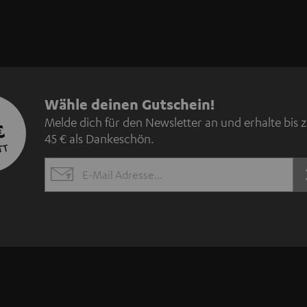
N
Wähle deinen Gutschein!
Melde dich für den Newsletter an und erhalte bis 
€
e
45 € als Dankeschön.
TT
w
EMAIL
s
WIDGET
l
e
t
t