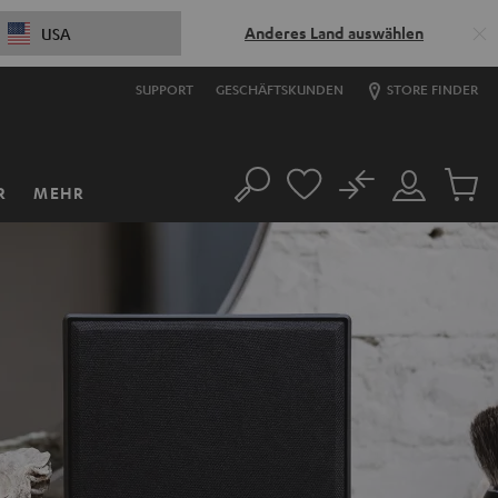
Anderes Land auswählen
USA
SUPPORT
GESCHÄFTSKUNDEN
STORE FINDER
No
R
MEHR
Suche
Mein
Artikel
Konto
im
Warenk