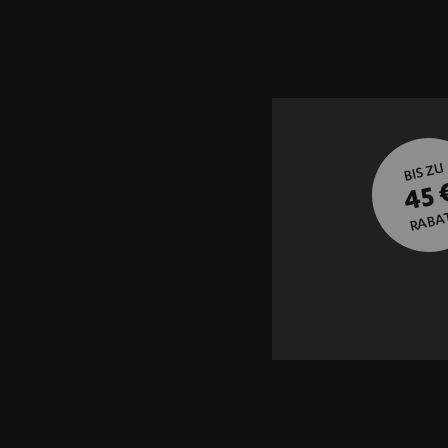
BIS ZU
45 
RABA