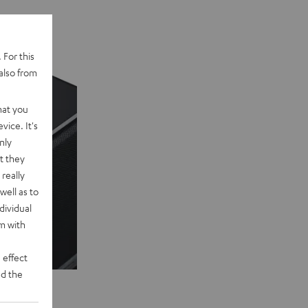
 For this
also from
hat you
vice. It's
nly
t they
really
well as to
dividual
rm with
 effect
d the