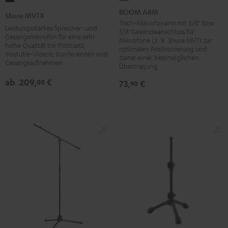
ARM
MV7X
BOOM ARM
Shure MV7X
Schwarz
Schwarz
Tisch-Mikrofonarm mit 3/8" bzw.
Leistungsstarkes Sprecher- und
5/8"Gewindeanschluss für
Gesangsmikrofon für eine sehr
Mikrofone (z. B. Shure MV7) zur
hohe Qualität bei Podcasts,
optimalen Positionierung und
Youtube-Videos, Konferenzen und
damit einer bestmöglichen
Gesangsaufnahmen
Übertragung
ab
209,
€
00
73,
€
90