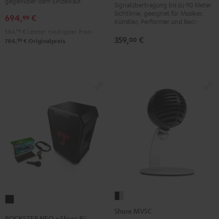
gegenüber dem Einzelkauf
Signalübertragung bis zu 90 Meter
Sichtlinie, geeignet für Musiker,
694,
€
99
Künstler, Performer und Redner
584,
99
€
Letzter niedrigster Preis
359,
€
00
99
784,
€
Originalpreis
Shure
ROCKSTER
MV5C
Shure MV5C
NEO
ROCKSTER NEO + Shure PGA58