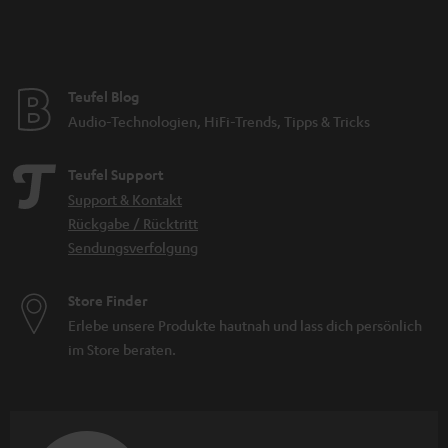
erkennbar, wofür das jeweilige Mikrofon vorgesehen ist: Ein XLR Anschluss
verweist auf eine professionelle Studioumgebung, ein Anschluss über USB
ist meist an Mikrofonen zu finden, die eher für den Heimgebrauch
konzipiert sind. Allerdings gibt es auch Allrounder wie das SHURE MV7,
Teufel Blog
welches sowohl über einen
USB
sowie einen Anschluss über XLR verfügt
und im Bereich Audio vielfältig genutzt werden kann.
Audio-Technologien, HiFi-Trends, Tipps & Tricks
Wie kaufe ich das richtige Mikrofon?
Teufel Support
Achte für die Wahl des passenden Mikrofons für dich auf folgende
Support & Kontakt
Aspekte:
Rückgabe / Rücktritt
Welchen Zweck soll das Mikrofon erfüllen (was soll es können)? Ist
Sendungsverfolgung
dieses für das
Homeoffice
oder aber für die Aufnahme von
Gesang
vorgesehen?
Wird das Mikrofon am
PC
zum Einsatz kommen oder woanders? Ob
Store Finder
nämlich ein dynamisches Mikro oder ein Kondensator-Modell besser
Erlebe unsere Produkte hautnah und lass dich persönlich
für dich geeignet ist, ist abhängig vom Einsatzbereich und auch von
im Store beraten.
deiner Präferenz.
Brauchst du noch passende
Ausstattung oder Zubehör
zu deinem
Mikrofon?
Wie schließe ich ein Mikrofon am PC an?