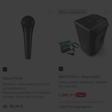
NEUE GENERATION
ROCKSTER
Shure
2
PGA58
ROCKSTER 2 + Shure PGA58
Shure PGA58
+
Schwarz
Unser größter Bluetooth-Speaker
Sprecher- und Gesangsmikrofon
mit Mikrofon
Shure
mit exzellentem
Preis/Klangverhältnis für Musiker,
PGA58
1.184,
€
99
Deal
Künstler, Performer und Redner
Schwarz
1.284,
99
€
Letzter niedrigster Preis
ab
95,
€
00
99
1.294,
€
Originalpreis