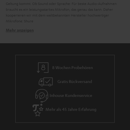
Geltung kommt. Ob Sound oder Sprache: Für beste Audio-Aufnahmen
braucht es ein leistungsstarkes Mikrofon, das genau das kann. Daher
kooperieren wir mit dem weltbekannten Hersteller hochwertiger
Mikrofone: Shure
Mehr anzeigen
Wie funktioniert ein Mikrofon?
Mikrofone sind Schallwandler. Es gibt verschiedene Mikrofon-Typen, doch
vereinfacht gesagt, funktionieren sie nach demselben Prinzip: Schall trifft
auf eine Membran und das Mikrofon wandelt diese Schwingungen in ein
elektrisches Signal um. Nun lässt sich dieses Signal elektrisch verarbeiten,
aufzeichnen und wiedergeben. Diese Aufgabe ist allerdings nicht simpel,
8 Wochen Probehören
denn Mikrofone müssen in einem großen Frequenzbereich arbeiten. Zum
Beispiel umfasst die menschliche Sprache ein Frequenzspektrum von etwa
Gratis Rückversand
80 bis 12.000 Hz. Bei Musik und Sound fällt der Frequenzbereich
wiederum um einiges größer aus.
Sicher hast du dich schon einmal gefragt, welche Mikrofon-Typen es gibt
Inhouse Kundenservice
und welches Mikrofon speziell für deine Zwecke geeignet ist. Das ist gar
nicht so einfach zu beantworten, denn es existieren diverse Mikrofone für
Mehr als 45 Jahre Erfahrung
verschiedene Aufnahmezwecke wie beispielsweise Mikrofone für die
Aufnahme von Instrumenten, Gesang, Studio, Kamera und Sprache. Grob
unterscheiden kannst du Mikrofone anhand ihrer Richtcharakteristik,
Funktionsweise und Schnittstelle. An der Schnittstelle ist meist schon gut