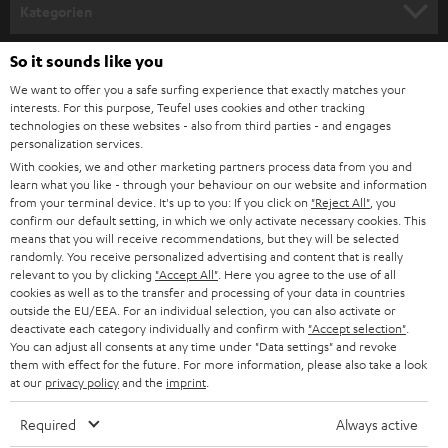
n
Kategorien
Geräten wie Mischpult und Rechner. Falls nötig, findest du im Fachhandel
m
entsprechende Adapter. Stative oder Standfüße findest du bereits in
unserer Rubrik
Zubehör
.
HEIMKINO
e
So it sounds like you
Unternehmen
Ausgezeichnet für technische Innovation: Mikrofone
l
We want to offer you a safe surfing experience that exactly matches your
HEIMKINO-KOMPLETTANLAGEN
interests. For this purpose, Teufel uses cookies and other tracking
von Shure im Teufel Shop
SUPPORT
d
Teufel Onlineshops
technologies on these websites - also from third parties - and engages
Die Nachfrage nach Mikrofonen für
Videokonferenzen
und Podcasts ist
personalization services.
SOUNDBARS
u
KARRIERE
jüngst stark gestiegen. Da uns gute Qualität bei Tonaufnahmen über
With cookies, we and other marketing partners process data from you and
DEUTSCHLAND
n
Mikrofone wichtig ist, arbeiten wir mit ausgewählten Partner wie Shure
learn what you like - through your behaviour on our website and information
STEREO
zusammen, welche zwei leicht bedienbare und kompatible Geräte
PRESSE & MARKETING
from your terminal device. It's up to you: If you click on
"Reject All"
, you
g
konzipiert haben, die du bequem über unseren Shop beziehen kannst:
confirm our default setting, in which we only activate necessary cookies. This
ÖSTERREICH
SMART HOME
means that you will receive recommendations, but they will be selected
GESCHÄFTSKUNDEN
SHURE MV7X
randomly. You receive personalized advertising and content that is really
Leistungsstarkes Mikrofon für Gesang, Sprache oder Gaming. Mit
relevant to you by clicking
"Accept All"
. Here you agree to the use of all
SCHWEIZ
BLUETOOTH-LAUTSPRECHER
PARTNERPROGRAMM
USB-Anschluss für Laptop, PC oder Mac sowie XLR zum Anschluss an
cookies as well as to the transfer and processing of your data in countries
outside the EU/EEA. For an individual selection, you can also activate or
ein professionelles Audiogerät.
KOPFHÖRER
deactivate each category individually and confirm with
"Accept selection"
.
Extrem vielseitig und ideal für Podcasts geeignet.
NIEDERLANDE
BLOG
You can adjust all consents at any time under "Data settings" and revoke
Voice Isolation Technologie ermöglicht eine bessere
them with effect for the future. For more information, please also take a look
BLUETOOTH-KOPFHÖRER
Sprachverständlichkeit.
NEWSLETTER
at our
privacy policy
and the
imprint
.
BELGIEN
SHURE MV5C
STEREOANLAGEN
STORES
Perfekt für kabellose Signalübertragung.
Required
Always active
FRANKREICH
Bringt deine Stimme optimal zur Geltung und liefert transparenten