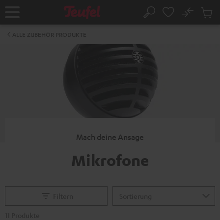
ZUM
NHALT
No
Abs
Startseite
Suche
RINGEN
Artike
im
ALLE ZUBEHÖR PRODUKTE
Waren
Mach deine Ansage
Mikrofone
Filtern
11 Produkte