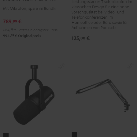
Schwarz
Leistungsstarkes Tischmikrofon im
+
klassischen Design für eine hohe
/
Mit Mikrofon, spare im Bundle
Shure
Sprachqualität bei Video- und
Silber
Telefonkonferenzen im
PGA58
789,
€
99
Homeoffice oder Büro sowie für
Schwarz
Aufnahmen von Podcasts
684,
99
€
Letzter niedrigster Preis
99
994,
€
Originalpreis
125,
€
00
BOOM
Shure