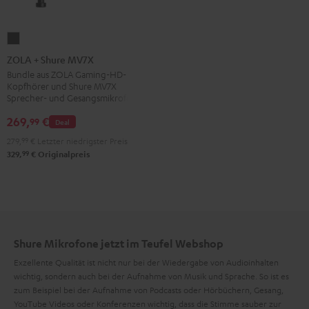
ZOLA
+
ZOLA + Shure MV7X
Shure
Bundle aus ZOLA Gaming-HD-
Kopfhörer und Shure MV7X
MV7X
Sprecher- und Gesangsmikrofon
Dark
269,
€
99
Gray
Deal
279,
99
€
Letzter niedrigster Preis
99
329,
€
Originalpreis
Shure Mikrofone jetzt im Teufel Webshop
Exzellente Qualität ist nicht nur bei der Wiedergabe von Audioinhalten
wichtig, sondern auch bei der Aufnahme von Musik und Sprache. So ist es
zum Beispiel bei der Aufnahme von Podcasts oder Hörbüchern, Gesang,
YouTube Videos oder Konferenzen wichtig, dass die Stimme sauber zur