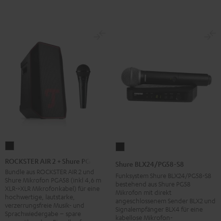
ROCKSTER
Shure
AIR
BLX24/PG58-
ROCKSTER AIR 2 + Shure PGA58
Shure BLX24/PG58-S8
2
S8
Bundle aus ROCKSTER AIR 2 und
Funksystem Shure BLX24/PG58-S8
Shure Mikrofon PGA58 (inkl 4,6 m
+
Schwarz
bestehend aus Shure PG58
XLR->XLR Mikrofonkabel) für eine
Mikrofon mit direkt
Shure
hochwertige, lautstarke,
angeschlossenem Sender BLX2 und
verzerrungsfreie Musik- und
PGA58
Signalempfänger BLX4 für eine
Sprachwiedergabe – spare
Schwarz
kabellose Mikrofon-