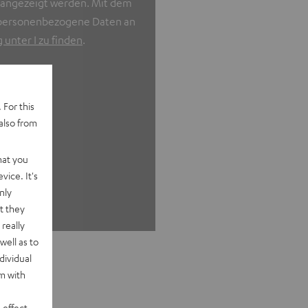
k angezeigt werden. Mit dem
n personenbezogene Daten an
unter I zu finden
.
 For this
also from
hat you
vice. It's
nly
t they
really
well as to
dividual
rm with
 effect