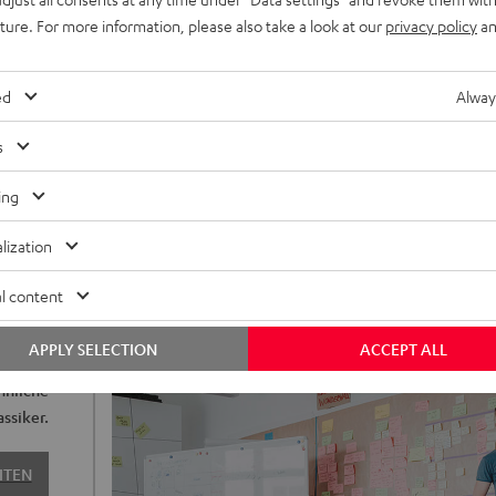
uture. For more information, please also take a look at our
privacy policy
an
ed
Alway
s
ing
lization
l content
dern das
APPLY SELECTION
ACCEPT ALL
n Sound
hnliche
ssiker.
ITEN