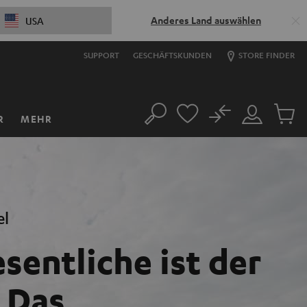
Anderes Land auswählen
USA
SUPPORT
GESCHÄFTSKUNDEN
STORE FINDER
No
R
MEHR
Suche
Mein
Artikel
Konto
im
Warenk
el
sentliche ist der
 Das