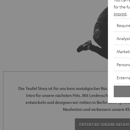
for the f
imprint
.
Requir
Analysi
Market
Persona
Externa
Die Teufel Story ist für uns kein nostalgischer Rückblick, son
Intro für unsere nächsten Hits. Mit Leidenschaft für gute
entwickeln und designen wir mitten in Berlin außergewö
Neuheiten und verbessern unsere Kla
ENTDECKE UNSERE NEUHE