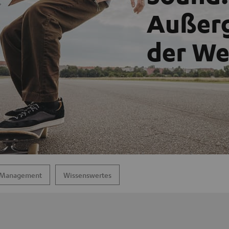
Außerg
der We
Management
Wissenswertes