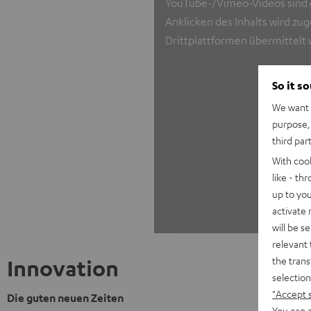
YouTube-/Vimeo-Videos sind ex
Anklicken des Inhalts wird z
Drittplattformen übermittelt
So it s
We want t
purpose, 
third par
With coo
like - th
up to you
activate
will be s
relevant 
the trans
Innovation
selection
"Accept 
Die guten neuen Zeiten
You can a