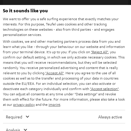
WIDGET
e
So it sounds like you
t
We want to offer you a safe surfing experience that exactly matches your
t
interests. For this purpose, Teufel uses cookies and other tracking
technologies on these websites - also from third parties - and engages
e
personalization services.
r
With cookies, we and other marketing partners process data from you and
learn what you like - through your behaviour on our website and information
a
from your terminal device. It's up to you: If you click on
"Reject All"
, you
n
confirm our default setting, in which we only activate necessary cookies. This
Kategorien
means that you will receive recommendations, but they will be selected
m
randomly. You receive personalized advertising and content that is really
relevant to you by clicking
"Accept All"
. Here you agree to the use of all
HEIMKINO
e
Unternehmen
cookies as well as to the transfer and processing of your data in countries
l
outside the EU/EEA. For an individual selection, you can also activate or
HEIMKINO-KOMPLETTANLAGEN
deactivate each category individually and confirm with
"Accept selection"
.
SUPPORT
d
Teufel Onlineshops
You can adjust all consents at any time under "Data settings" and revoke
them with effect for the future. For more information, please also take a look
SOUNDBARS
u
KARRIERE
at our
privacy policy
and the
imprint
.
DEUTSCHLAND
n
STEREO
PRESSE & MARKETING
Required
Always active
g
ÖSTERREICH
SMART HOME
GESCHÄFTSKUNDEN
Analysis