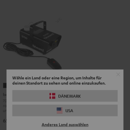
Wähle ein Land oder eine Region, um Inhalte für
deinen Standort zu sehen und online einzukaufen.
beamZ
S700
beamZ S700 Nebelmaschine
DÄNEMARK
Nebelmaschine
700-Watt-Nebelmaschine in
robuster Ausführung für Bühne, Bar
Schwarz
USA
und Club
65,
€
95
Anderes Land auswählen