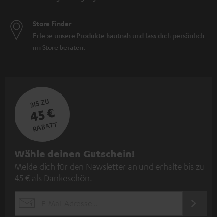
Store Finder
Erlebe unsere Produkte hautnah und lass dich persönlich
im Store beraten.
BIS ZU
45 €
RABATT
N
Wähle deinen Gutschein!
Melde dich für den Newsletter an und erhalte bis zu
e
45 € als Dankeschön.
w
s
JETZT
EMAIL
l
ANME