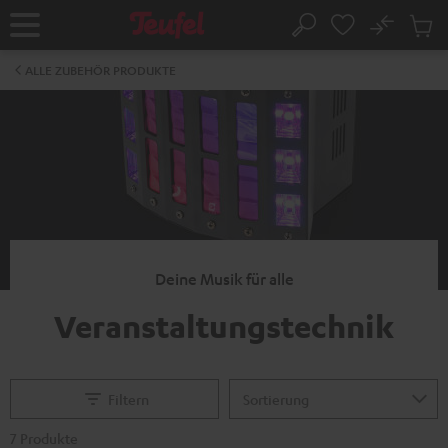
ZUM
NHALT
No
Abs
Startseite
Suche
RINGEN
Artike
im
ALLE ZUBEHÖR PRODUKTE
Waren
Deine Musik für alle
Veranstaltungstechnik
Filtern
7 Produkte