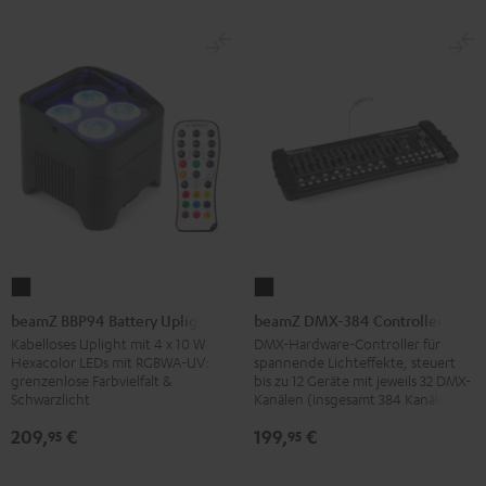
beamZ
beamZ
BBP94
DMX-
beamZ BBP94 Battery Uplight
beamZ DMX-384 Controller
Battery
384
Kabelloses Uplight mit 4 x 10 W
DMX-Hardware-Controller für
Hexacolor LEDs mit RGBWA-UV:
spannende Lichteffekte, steuert
Uplight
Controller
grenzenlose Farbvielfalt &
bis zu 12 Geräte mit jeweils 32 DMX-
Schwarz
Schwarz
Schwarzlicht
Kanälen (insgesamt 384 Kanäle)
209,
€
199,
€
95
95