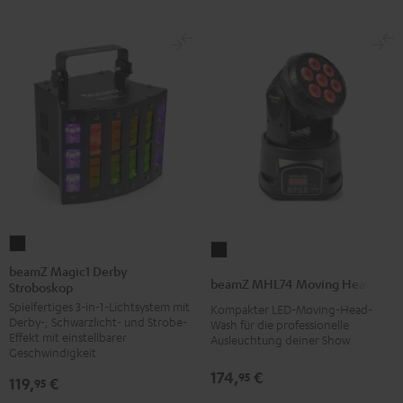
beamZ
beamZ
Magic1
beamZ Magic1 Derby
MHL74
beamZ MHL74 Moving Head
Stroboskop
Derby
Moving
Spielfertiges 3-in-1-Lichtsystem mit
Stroboskop
Kompakter LED-Moving-Head-
Head
Derby-, Schwarzlicht- und Strobe-
Wash für die professionelle
Schwarz
Schwarz
Effekt mit einstellbarer
Ausleuchtung deiner Show
Geschwindigkeit
174,
€
95
119,
€
95