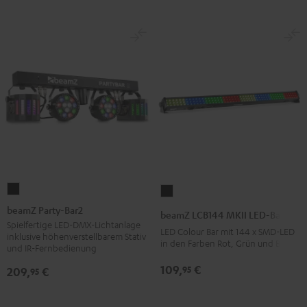
beamZ
beamZ
Party-
LCB144
beamZ Party-Bar2
beamZ LCB144 MKII LED-Bar
Bar2
MKII
Spielfertige LED-DMX-Lichtanlage
LED Colour Bar mit 144 x SMD-LED
inklusive höhenverstellbarem Stativ
Schwarz
LED-
in den Farben Rot, Grün und Blau
und IR-Fernbedienung
Bar
109,
€
95
209,
€
95
Schwarz