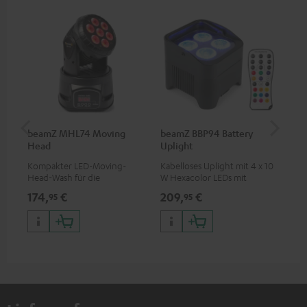
beamZ MHL74 Moving
beamZ BBP94 Battery
be
Head
Uplight
Bar
Kompakter LED-Moving-
Kabelloses Uplight mit 4 x 10
LED
Head-Wash für die
W Hexacolor LEDs mit
LED
professionelle Ausleuchtung
RGBWA-UV: grenzenlose
und
174,
€
209,
€
10
95
95
deiner Show
Farbvielfalt & Schwarzlicht