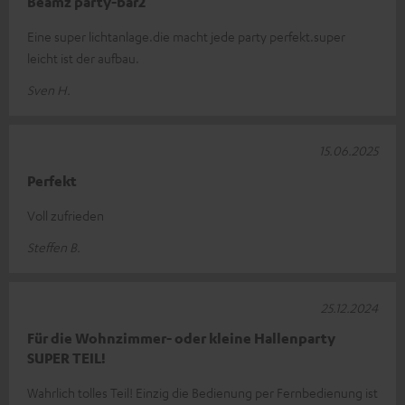
Beamz party-bar2
Eine super lichtanlage.die macht jede party perfekt.super
leicht ist der aufbau.
Sven H.
15.06.2025
Perfekt
Voll zufrieden
Steffen B.
25.12.2024
Für die Wohnzimmer- oder kleine Hallenparty
SUPER TEIL!
Wahrlich tolles Teil! Einzig die Bedienung per Fernbedienung ist