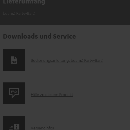
Lieferumfang
beamZ Party-Bar2
Downloads und Service
D
Bedienungsanleitung: beamZ Party-Bar2
o
k
u
P
m
Hilfe zu diesem Produkt
r
e
o
n
d
t
I
Versandinfos
u