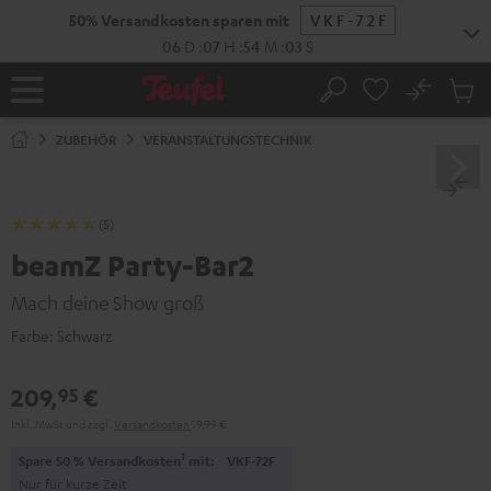
ZUM
50% Versandkosten sparen mit
VKF-72F
NHALT
RINGEN
06
D
:
07
H
:
54
M
:
02
S
No
Abs
Startseite
Suche
Artike
im
ZUBEHÖR
VERANSTALTUNGSTECHNIK
Waren
(5)
beamZ Party-Bar2
Mach deine Show groß
Farbe:
Schwarz
209,
€
95
Inkl. MwSt
und zzgl.
Versandkosten
19,99 €
1
Spare 50 % Versandkosten
mit:
VKF-72F
Nur für kurze Zeit