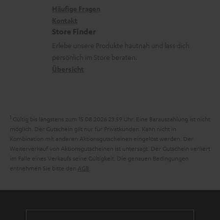
e
x
k
n
Häufige Fragen
V
n
i
Kontakt
t
z
e
Store Finder
k
d
u
r
Erlebe unsere Produkte hautnah und lass dich
o
a
r
s
persönlich im Store beraten.
n
t
G
Übersicht
a
e
a
n
n
r
d
a
1
Gültig bis längstens zum 15.08.2026 23:59 Uhr.
Eine Barauszahlung ist nicht
n
möglich. Der Gutschein gilt nur für Privatkunden. Kann nicht in
Kombination mit anderen Aktionsgutscheinen eingelöst werden. Der
t
Weiterverkauf von Aktionsgutscheinen ist untersagt. Der Gutschein verliert
i
im Falle eines Verkaufs seine Gültigkeit. Die genauen Bedingungen
entnehmen Sie bitte den
AGB
.
e