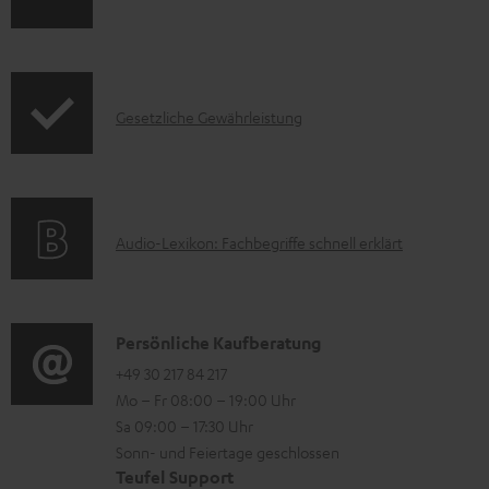
e
n
k
z
f
t
u
o
F
m
I
Gesetzliche Gewährleistung
r
A
H
n
m
Q
e
f
a
s
r
o
t
u
A
Audio-Lexikon: Fachbegriffe schnell erklärt
r
i
n
u
m
o
t
d
a
n
e
i
K
Persönliche Kaufberatung
t
e
r
o
o
+49 30 217 84 217
i
n
l
Mo – Fr 08:00 – 19:00 Uhr
-
n
o
z
a
Sa 09:00 – 17:30 Uhr
L
t
n
u
Sonn- und Feiertage geschlossen
d
e
a
e
Teufel Support
m