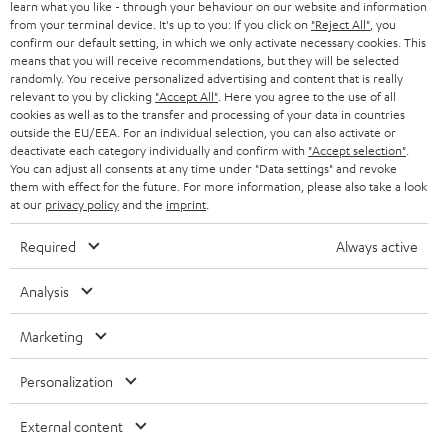
g
learn what you like - through your behaviour on our website and information
ÖSTERREICH
SMART HOME
from your terminal device. It's up to you: If you click on
"Reject All"
, you
GESCHÄFTSKUNDEN
confirm our default setting, in which we only activate necessary cookies. This
means that you will receive recommendations, but they will be selected
SCHWEIZ
BLUETOOTH-LAUTSPRECHER
PARTNERPROGRAMM
randomly. You receive personalized advertising and content that is really
relevant to you by clicking
"Accept All"
. Here you agree to the use of all
KOPFHÖRER
cookies as well as to the transfer and processing of your data in countries
NIEDERLANDE
BLOG
outside the EU/EEA. For an individual selection, you can also activate or
deactivate each category individually and confirm with
"Accept selection"
.
BLUETOOTH-KOPFHÖRER
NEWSLETTER
You can adjust all consents at any time under "Data settings" and revoke
BELGIEN
them with effect for the future. For more information, please also take a look
STEREOANLAGEN
at our
privacy policy
and the
imprint
.
STORES
FRANKREICH
LAUTSPRECHER
Required
Always active
DEINE VORTEILE BEI TEUFEL
POLEN
ULTIMA-SERIE
Analysis
TEUFEL STORY
Technische Änderungen, Tippfehler und Irrtum vorbehalten. Das auf unseren
IN-EAR-KOPFHÖRER
Marketing
SPANIEN
UNSER MANAGEMENT
Fotos abgebildete Zubehör ist nicht im Lieferumfang enthalten. Etwaige
Entsorgungsgebühren für Batterien sind im Preis inbegriffen.
FANSHOP
Personalization
NACHHALTIGKEIT
ITALIEN
©2026 Lautsprecher Teufel GmbH - All rights reserved.
NEUHEITEN
External content
UNSERE WERTE