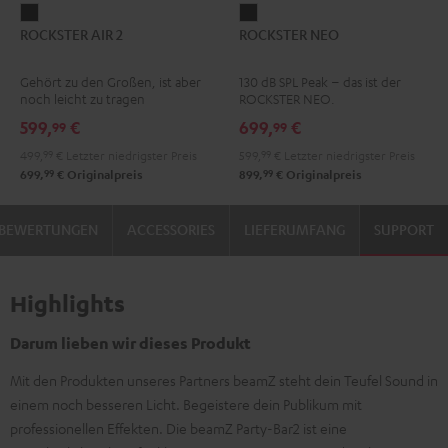
ROCKSTER
ROCKSTER
ROCKSTER AIR 2
ROCKSTER NEO
AIR
NEO
2
Schwarz
Gehört zu den Großen, ist aber
130 dB SPL Peak – das ist der
Schwarz
noch leicht zu tragen
ROCKSTER NEO.
599,
€
699,
€
99
99
499,
99
€
Letzter niedrigster Preis
599,
99
€
Letzter niedrigster Preis
99
99
699,
€
Originalpreis
899,
€
Originalpreis
BEWERTUNGEN
ACCESSORIES
LIEFERUMFANG
SUPPORT
Highlights
Darum lieben wir dieses Produkt
Mit den Produkten unseres Partners beamZ steht dein Teufel Sound in
einem noch besseren Licht. Begeistere dein Publikum mit
professionellen Effekten. Die beamZ Party-Bar2 ist eine