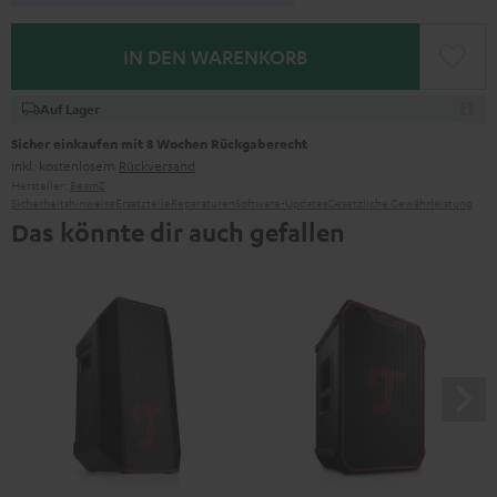
IN DEN WARENKORB
Auf Lager
Sicher einkaufen mit 8 Wochen Rückgaberecht
inkl. kostenlosem
Rückversand
Hersteller:
BeamZ
Sicherheitshinweise
Ersatzteile
Reparaturen
Software-Updates
Gesetzliche Gewährleistung
Das könnte dir auch gefallen