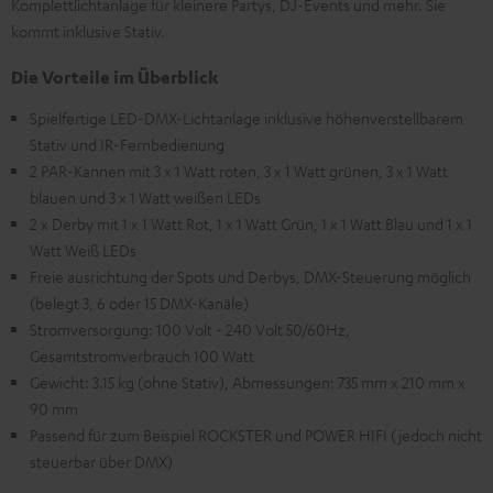
Komplettlichtanlage für kleinere Partys, DJ-Events und mehr. Sie
kommt inklusive Stativ.
Die Vorteile im Überblick
Spielfertige LED-DMX-Lichtanlage inklusive höhenverstellbarem
Stativ und IR-Fernbedienung
2 PAR-Kannen mit 3 x 1 Watt roten, 3 x 1 Watt grünen, 3 x 1 Watt
blauen und 3 x 1 Watt weißen LEDs
2 x Derby mit 1 x 1 Watt Rot, 1 x 1 Watt Grün, 1 x 1 Watt Blau und 1 x 1
Watt Weiß LEDs
Freie ausrichtung der Spots und Derbys, DMX-Steuerung möglich
(belegt 3, 6 oder 15 DMX-Kanäle)
Stromversorgung: 100 Volt - 240 Volt 50/60Hz,
Gesamtstromverbrauch 100 Watt
Gewicht: 3.15 kg (ohne Stativ), Abmessungen: 735 mm x 210 mm x
90 mm
Passend für zum Beispiel ROCKSTER und POWER HIFI (jedoch nicht
steuerbar über DMX)