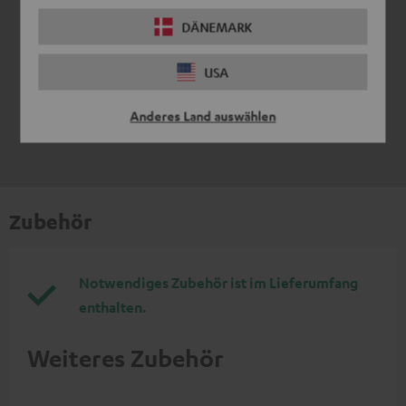
5
/ 5
DÄNEMARK
USA
Anderes Land auswählen
Zubehör
Notwendiges Zubehör ist im Lieferumfang
enthalten.
Weiteres Zubehör