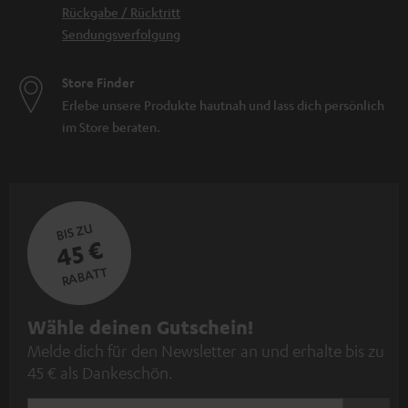
Rückgabe / Rücktritt
Sendungsverfolgung
Store Finder
Erlebe unsere Produkte hautnah und lass dich persönlich
im Store beraten.
BIS ZU
45 €
RABATT
N
Wähle deinen Gutschein!
Melde dich für den Newsletter an und erhalte bis zu
e
45 € als Dankeschön.
w