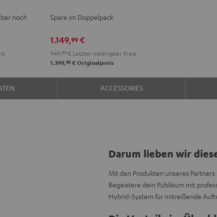
2
aber noch
Spare im Doppelpack
Stereo-
Set
1.149,
€
99
Schwarz
is
949,
99
€
Letzter niedrigster Preis
98
1.399,
€
Originalpreis
ATEN
ACCESSORIES
Darum lieben wir dies
Mit den Produkten unseres Partners 
Begeistere dein Publikum mit profes
Hybrid-System für mitreißende Auftr