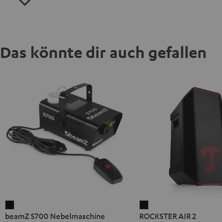
Das könnte dir auch gefallen
beamZ
ROCKSTER
beamZ S700 Nebelmaschine
ROCKSTER AIR 2
S700
AIR