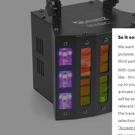
So it s
We want t
purpose, 
third par
With coo
like - th
up to you
activate
will be s
relevant 
the trans
selection
"Accept 
You can a