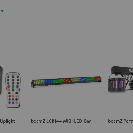
n.
Uplight
beamZ LCB144 MKII LED-Bar
beamZ Part