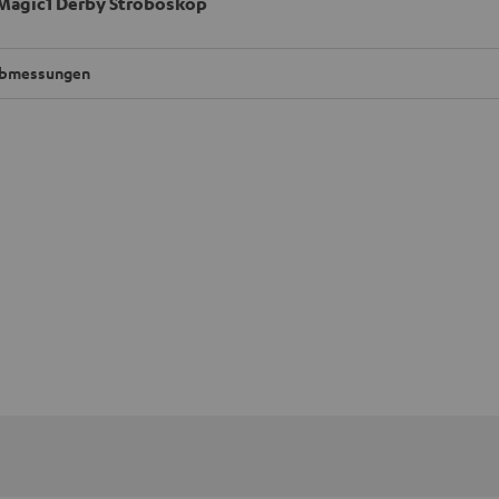
Magic1 Derby Stroboskop
bmessungen