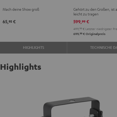
Nebelmaschine
2
Mach deine Show groß
Gehört zu den Großen, ist 
Schwarz
Schwarz
leicht zu tragen
65,
€
599,
€
95
99
499,
99
€
Letzter niedrigster Pre
99
699,
€
Originalpreis
HIGHLIGHTS
TECHNISCHE D
Highlights