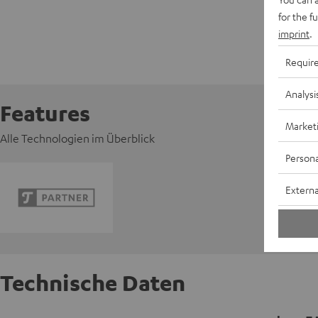
for the f
imprint
.
Requir
Analysi
Features
Market
Alle Technologien im Überblick
Persona
Externa
Technische Daten