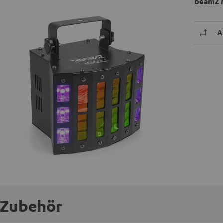
beamZ 
A
Zubehör