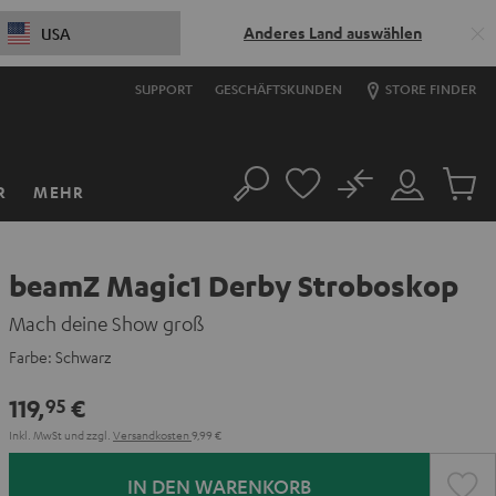
Anderes Land auswählen
USA
SUPPORT
GESCHÄFTSKUNDEN
STORE FINDER
No
R
MEHR
Suche
Mein
Artikel
Konto
im
Warenk
beamZ Magic1 Derby Stroboskop
Mach deine Show groß
Farbe:
Schwarz
119,
€
95
Inkl. MwSt
und zzgl.
Versandkosten
9,99 €
IN DEN WARENKORB