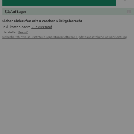
Auf Lager
Sicher einkaufen mit 8 Wochen Rückgaberecht
inkl. kostenlosem
Rückversand
Hersteller:
BeamZ
Sicherheitshinweise
Ersatzteile
Reparaturen
Software-Updates
Gesetzliche Gewährleistung