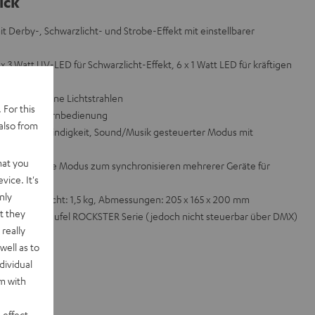
ick
it Derby-, Schwarzlicht- und Strobe-Effekt mit einstellbarer
 x 3 Watt UV-LED für Schwarzlicht-Effekt, 6 x 1 Watt LED für kräftigen
t 216 einzelne Lichtstrahlen
 For this
 dazu IR-Fernbedienung
also from
barer Geschwindigkeit, Sound/Musik gesteuerter Modus mit
hat you
Master/Slave Modus zum synchronisieren mehrerer Geräte für
vice. It's
nly
gang, Gewicht: 1,5 kg, Abmessungen: 205 x 165 x 200 mm
t they
FI und zur Teufel ROCKSTER Serie (jedoch nicht steuerbar über DMX)
really
well as to
dividual
rm with
 effect