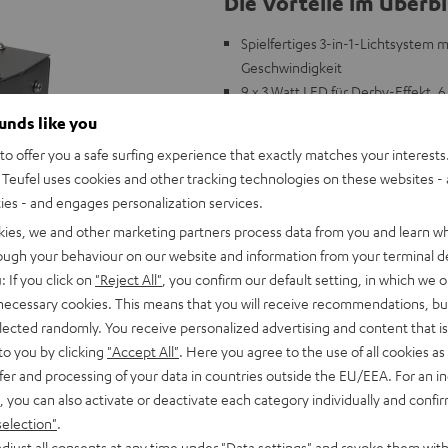
Die Vorteile im Überbl
Spielfertiges 3-in-1-Lichtsystem m
Geschwindigkeit
9 x 3 Watt LED für Derby-Effekt, 6
Strobe-Effekt
ounds like you
24 Einzellinsen erzeugen insgesam
o offer you a safe surfing experience that exactly matches your interests.
On-Board-Menü mit LED-Anzeige
Teufel uses cookies and other tracking technologies on these websites - 
Zwei Automatikmodi mit einstell
ties - and engages personalization services.
einstellbarer Empfindlichkeit
kies, we and other marketing partners process data from you and learn w
DMX-Ansteuerung über 7 Kanäle, 
rough your behaviour on our website and information from your terminal de
synchrone Lightshows
: If you click on
"Reject All"
, you confirm our default setting, in which we o
DMX-Ein-/Ausgang, IEC Strom-Ein
 necessary cookies. This means that you will receive recommendations, bu
Passt perfekt zu Teufel POWER HI
elected randomly. You receive personalized advertising and content that is 
to you by clicking
"Accept All"
. Here you agree to the use of all cookies as 
fer and processing of your data in countries outside the EU/EEA. For an in
, you can also activate or deactivate each category individually and confi
selection"
.
djust all consents at any time under "Data settings" and revoke them with