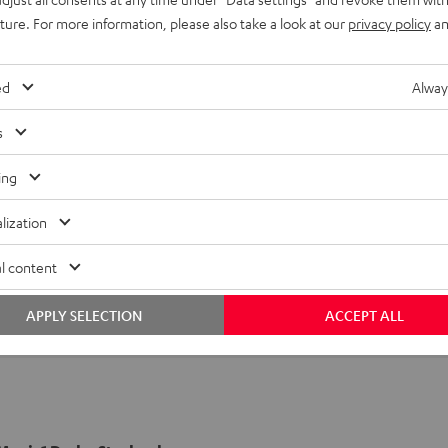
uture. For more information, please also take a look at our
privacy policy
an
ed
Alway
s
ing
lization
l content
APPLY SELECTION
ACCEPT ALL