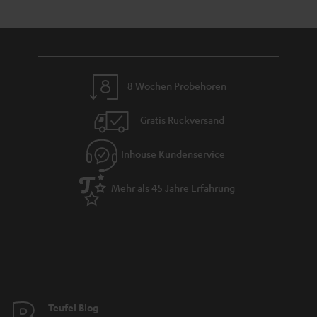
e
a
n
n
r
d
a
n
8 Wochen Probehören
t
i
Gratis Rückversand
e
Inhouse Kundenservice
Mehr als 45 Jahre Erfahrung
Teufel Blog