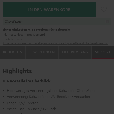
IN DEN WARENKORB
Auf Lager
Sicher einkaufen mit 8 Wochen Rückgaberecht
inkl. kostenlosem
Rückversand
Hersteller:
Teufel
Sicherheitshinweise
Ersatzteile
Reparaturen
Software-Updates
Gesetzliche Gewährleistung
HIGHLIGHTS
BEWERTUNGEN
LIEFERUMFANG
SUPPORT
Highlights
Die Vorteile im Überblick
Hochwertiges Verbindungskabel Subwoofer Cinch Mono
Verwendung: Subwoofer an AV-Receiver / Verstärker
Länge: 2,5 / 5 Meter
Anschlüsse: 1 x Cinch / 1 x Cinch