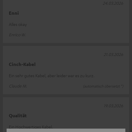
24.03.2026
Enni
Alles okay
Enrico W.
21.03.2026
Cinch-Kabel
Ein sehr gutes Kabel, aber leider war es zu kurz.
Claude M.
(automatisch übersetzt *)
19.03.2026
Qualität
Ein Hochwertiges Kabel.