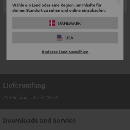
Wähle ein Land oder eine Region, um Inhalte für
Martin G.
deinen Standort zu sehen und online einzukaufen.
*
10
/ 259
automatisiert übersetzt durch
DÄNEMARK
DeepL
MEHR ANZEIGEN
USA
Anderes Land auswählen
Lieferumfang
2,5 m Subwoofer-Kabel C3525W
Downloads und Service