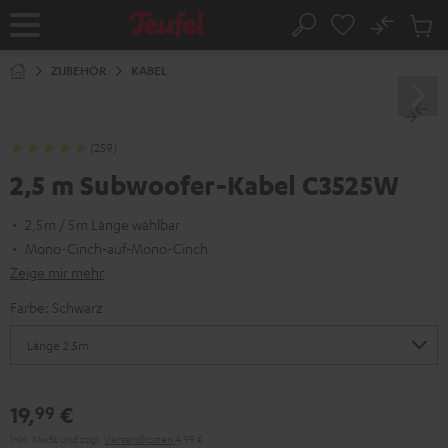
ZUM
NHALT
No
Abs
Startseite
Suche
RINGEN
Artike
im
ZUBEHÖR
KABEL
Waren
(259)
2,5 m Subwoofer-Kabel C3525W
2,5 m / 5 m Länge wählbar
Mono-Cinch‑auf‑Mono-Cinch
Zeige mir mehr
Farbe:
Schwarz
19,
€
99
Inkl. MwSt
und zzgl.
Versandkosten
4,99 €