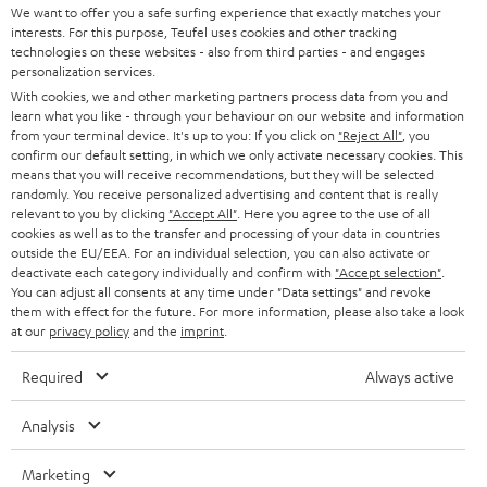
SUPPORT
d
Teufel Onlineshops
We want to offer you a safe surfing experience that exactly matches your
interests. For this purpose, Teufel uses cookies and other tracking
SOUNDBARS
u
KARRIERE
technologies on these websites - also from third parties - and engages
DEUTSCHLAND
personalization services.
n
STEREO
With cookies, we and other marketing partners process data from you and
PRESSE & MARKETING
g
learn what you like - through your behaviour on our website and information
ÖSTERREICH
SMART HOME
from your terminal device. It's up to you: If you click on
"Reject All"
, you
GESCHÄFTSKUNDEN
confirm our default setting, in which we only activate necessary cookies. This
means that you will receive recommendations, but they will be selected
SCHWEIZ
BLUETOOTH-LAUTSPRECHER
PARTNERPROGRAMM
randomly. You receive personalized advertising and content that is really
relevant to you by clicking
"Accept All"
. Here you agree to the use of all
KOPFHÖRER
cookies as well as to the transfer and processing of your data in countries
NIEDERLANDE
BLOG
outside the EU/EEA. For an individual selection, you can also activate or
deactivate each category individually and confirm with
"Accept selection"
.
BLUETOOTH-KOPFHÖRER
NEWSLETTER
You can adjust all consents at any time under "Data settings" and revoke
BELGIEN
them with effect for the future. For more information, please also take a look
STEREOANLAGEN
at our
privacy policy
and the
imprint
.
STORES
FRANKREICH
LAUTSPRECHER
Required
Always active
DEINE VORTEILE BEI TEUFEL
POLEN
ULTIMA-SERIE
Analysis
TEUFEL STORY
Technische Änderungen, Tippfehler und Irrtum vorbehalten. Das auf unseren
IN-EAR-KOPFHÖRER
Marketing
SPANIEN
UNSER MANAGEMENT
Fotos abgebildete Zubehör ist nicht im Lieferumfang enthalten. Etwaige