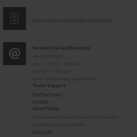
r
f
a
s
u
o
t
A
Audio-Lexikon: Fachbegriffe schnell erklärt
n
r
i
u
t
m
o
d
e
a
n
i
K
Persönliche Kaufberatung
r
t
e
o
o
+49 30 217 84 217
l
i
n
Mo – Fr 08:00 – 19:00 Uhr
-
n
a
o
z
Sa 09:00 – 17:30 Uhr
L
t
d
n
u
Sonn- und Feiertage geschlossen
e
a
e
e
Teufel Support
m
x
k
n
n
Häufige Fragen
V
i
Kontakt
t
z
e
Store Finder
k
d
u
r
Erlebe unsere Produkte hautnah und lass dich
o
a
r
s
persönlich im Store beraten.
n
t
G
Übersicht
a