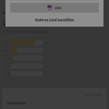
USA
So bewerten Kunden dieses Produkt
Anderes Land auswählen
4.71
(4.71 von 5 bei 17 Bewertungen)
5
13
4
3
3
1
2
0
1
0
03.06.2025
Heimkino