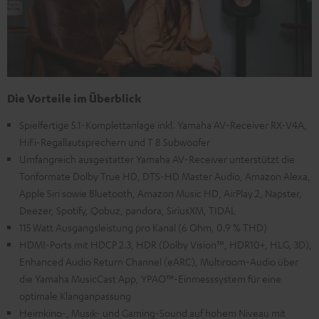
Die Vorteile im Überblick
Spielfertige 5.1-Komplettanlage inkl. Yamaha AV-Receiver RX-V4A,
HiFi-Regallautsprechern und T 8 Subwoofer
Umfangreich ausgestatter Yamaha AV-Receiver unterstützt die
Tonformate Dolby True HD, DTS-HD Master Audio, Amazon Alexa,
Apple Siri sowie Bluetooth, Amazon Music HD, AirPlay 2, Napster,
Deezer, Spotify, Qobuz, pandora, SiriusXM, TIDAL
115 Watt Ausgangsleistung pro Kanal (6 Ohm, 0.9 % THD)
HDMI-Ports mit HDCP 2.3, HDR (Dolby Vision™, HDR10+, HLG, 3D),
Enhanced Audio Return Channel (eARC), Multiroom-Audio über
die Yamaha MusicCast App, YPAO™-Einmesssystem für eine
optimale Klanganpassung
Heimkino-, Musik- und Gaming-Sound auf hohem Niveau mit