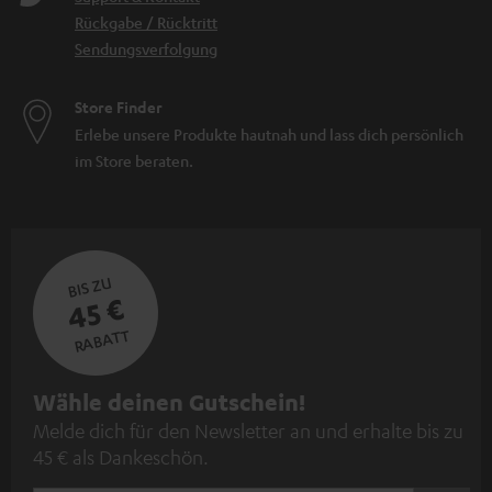
Rückgabe / Rücktritt
Sendungsverfolgung
Store Finder
Erlebe unsere Produkte hautnah und lass dich persönlich
im Store beraten.
BIS ZU
45 €
RABATT
N
Wähle deinen Gutschein!
Melde dich für den Newsletter an und erhalte bis zu
e
45 € als Dankeschön.
w