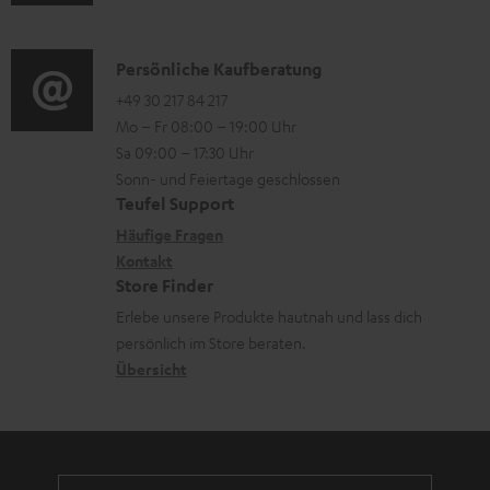
u
m
Q
d
a
s
i
K
Persönliche Kaufberatung
t
o
o
+49 30 217 84 217
i
Mo – Fr 08:00 – 19:00 Uhr
-
n
o
Sa 09:00 – 17:30 Uhr
L
t
n
Sonn- und Feiertage geschlossen
e
a
e
Teufel Support
x
k
n
Häufige Fragen
i
Kontakt
t
z
Store Finder
k
d
u
Erlebe unsere Produkte hautnah und lass dich
o
a
r
persönlich im Store beraten.
n
t
G
Übersicht
e
a
n
r
a