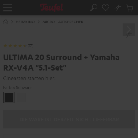
ZUM
NHALT
No
Abs
Startseite
Suche
RINGEN
Artike
im
HEIMKINO
MICRO-LAUTSPRECHER
Waren
(17)
ULTIMA 20 Surround + Yamaha
RX-V4A "5.1-Set"
Cineasten starten hier.
Farbe:
Schwarz
Schwarz
Weiß
DIE WARE IST DERZEIT NICHT LIEFERBAR