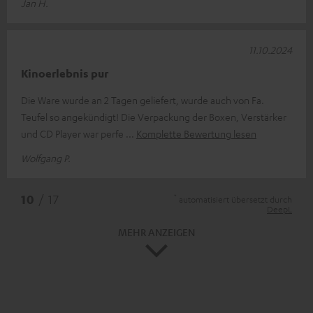
Jan H.
11.10.2024
Kinoerlebnis pur
Die Ware wurde an 2 Tagen geliefert, wurde auch von Fa.
Teufel so angekündigt! Die Verpackung der Boxen, Verstärker
und CD Player war perfe
Komplette Bewertung lesen
Wolfgang P.
*
10
/ 17
automatisiert übersetzt durch
DeepL
MEHR ANZEIGEN