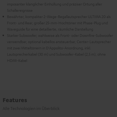
imposanter klanglicher Einhüllung und präziser Ortung aller
Schallereignisse
Bewährter, kompakter 2-Wege-Regallautsprecher ULTIMA 20 als
Front- und Rear, großer 25-mm-Hochtöner mit Phase-Plug und
Waveguide für eine detaillierte, räumliche Darstellung
Starker Subwoofer, wahlweise als Front- oder Downfire-Subwoofer
verwendbar, optional kabellos ansteuerbar, Center-Lautsprecher
mit zwei Mitteltönern in D'Appolito-Anordnung, inkl.
Lautsprecherkabel (30 m) und Subwoofer-Kabel (2,5 m), ohne
HDMI-Kabel
Features
Alle Technologien im Überblick