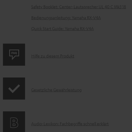
r
Safety Booklet: Center-Lautsprecher UL 40 C Mk3 18
l
Bedienungsanleitung: Yamaha RX-V4A
a
Quick Start Guide: Yamaha RX-V4A
d
e
n
P
Hilfe zu diesem Produkt
r
o
d
I
Gesetzliche Gewährleistung
u
n
k
f
t
o
F
A
Audio-Lexikon: Fachbegriffe schnell erklärt
r
A