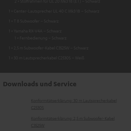
2 × Stoffrahmen für UL 20 Mk3 18 (ET) – Schwarz
1 × Center-Lautsprecher UL 40 C Mk3 18 – Schwarz
1 × T 8 Subwoofer – Schwarz
1 × Yamaha RX-V4A – Schwarz
1 × Fernbedienung – Schwarz
1 × 2,5 m Subwoofer-Kabel C3525W – Schwarz
1 × 30 m Lautsprecherkabel C2530S – Weiß
Downloads und Service
D
Konformitätserklärung: 30 m Lautsprecherkabel
C2530S
o
k
Konformitätserklärung: 2,5 m Subwoofer-Kabel
C3525W
u