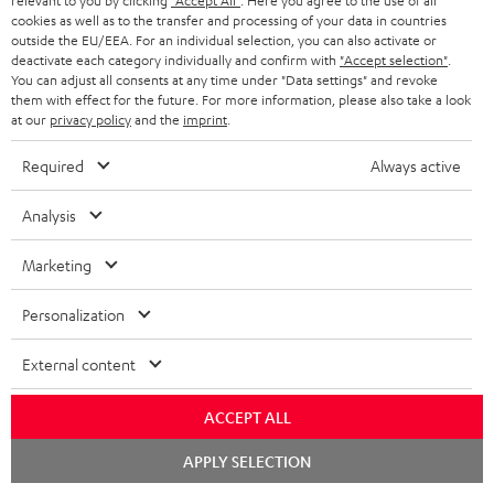
relevant to you by clicking
"Accept All"
. Here you agree to the use of all
g
cookies as well as to the transfer and processing of your data in countries
ÖSTERREICH
SMART HOME
outside the EU/EEA. For an individual selection, you can also activate or
GESCHÄFTSKUNDEN
deactivate each category individually and confirm with
"Accept selection"
.
You can adjust all consents at any time under "Data settings" and revoke
SCHWEIZ
BLUETOOTH-LAUTSPRECHER
PARTNERPROGRAMM
them with effect for the future. For more information, please also take a look
at our
privacy policy
and the
imprint
.
KOPFHÖRER
NIEDERLANDE
BLOG
Required
Always active
BLUETOOTH-KOPFHÖRER
NEWSLETTER
BELGIEN
Analysis
STEREOANLAGEN
STORES
FRANKREICH
Marketing
LAUTSPRECHER
DEINE VORTEILE BEI TEUFEL
Personalization
POLEN
ULTIMA-SERIE
TEUFEL STORY
External content
Technische Änderungen, Tippfehler und Irrtum vorbehalten. Das auf unseren
IN-EAR-KOPFHÖRER
SPANIEN
UNSER MANAGEMENT
Fotos abgebildete Zubehör ist nicht im Lieferumfang enthalten. Etwaige
Entsorgungsgebühren für Batterien sind im Preis inbegriffen.
ACCEPT ALL
FANSHOP
NACHHALTIGKEIT
ITALIEN
Chat
©2026 Lautsprecher Teufel GmbH - All rights reserved.
APPLY SELECTION
NEUHEITEN
starten
UNSERE WERTE