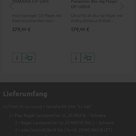
YAMAHA CD-S303
Panasonic Blu-ray Player
5,
DP-UB154
C3
Hochwertiger CD-Player mit
Ultra HD 4K Blu-ray Player mit
Ho
beeindruckendem Sound und
Dolby Atmos und Multi HDR-
Ver
wertiger Verarbeitung
Unterstützung inklusive
Ci
379,
€
179,
€
24
00
00
HDR10+ für eine überragende
Bildqualität mit lebensechten
Kontrasten und Farben
Lieferumfang
ULTIMA 20 Surround + Yamaha RX-V4A "5.1-Set"
2 × Paar Regal-Lautsprecher UL 20 Mk3 18 – Schwarz
2 × Regal-Lautsprecher UL 20 Mk3 18 (Stk.) – Schwarz
2 × rote Gummifüße (4 Stk.) für UL 20/40 Mk3 18 (ET)