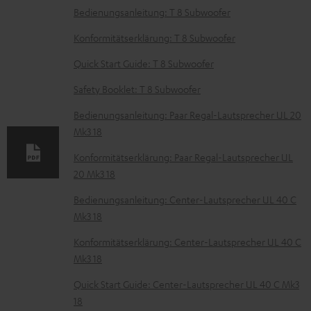
m
Bedienungsanleitung: T 8 Subwoofer
e
Konformitätserklärung: T 8 Subwoofer
n
Quick Start Guide: T 8 Subwoofer
t
Safety Booklet: T 8 Subwoofer
e
z
Bedienungsanleitung: Paar Regal-Lautsprecher UL 20
Mk3 18
u
m
Konformitätserklärung: Paar Regal-Lautsprecher UL
20 Mk3 18
H
e
Bedienungsanleitung: Center-Lautsprecher UL 40 C
Mk3 18
r
u
Konformitätserklärung: Center-Lautsprecher UL 40 C
n
Mk3 18
t
Quick Start Guide: Center-Lautsprecher UL 40 C Mk3
e
18