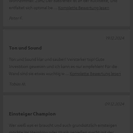
Wohnzimmer. 25m2 Der Bassreflex ist an der Rückseite, und
entfaltet sich optimal be
Komplette Bewertung lesen
Peter F.
19.12.2024
Ton und Sound
Ton und Sound klar und sauber! Verstärker top! Gute
Investition gewesen und ich kann es nur empfehlen! Für die
Wand sind sie etwas wuchtig w
Komplette Bewertung lesen
Tobias M.
09.12.2024
Einsteiger Champion
Wer weiß was er braucht und auch grundsätzlich einsteigen
möchte ins Heimkino oder Musik genießen macht mit der