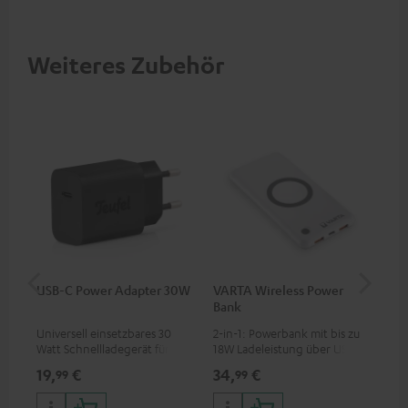
Betriebsspannung und USB-C-
Anschluss
Weiteres Zubehör
USB-C Power Adapter 30W
VARTA Wireless Power
Fe
Bank
Sy
Universell einsetzbares 30
2-in-1: Powerbank mit bis zu
Hoc
Watt Schnellladegerät für
18W Ladeleistung über USB
Sen
Kopfhörer & Portables sowie
Typ C & Wireless Charger mit
pas
19,
€
34,
€
49
99
99
Apple iPhones, Android
bis zu 10W Ladestrom
Blu
Smartphones, Tablets und
Kom