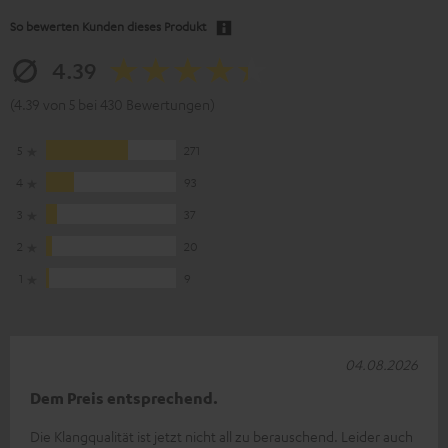
So bewerten Kunden dieses Produkt
4.39
(4.39 von 5 bei 430 Bewertungen)
5
271
4
93
3
37
2
20
1
9
04.08.2026
Dem Preis entsprechend.
Die Klangqualität ist jetzt nicht all zu berauschend. Leider auch