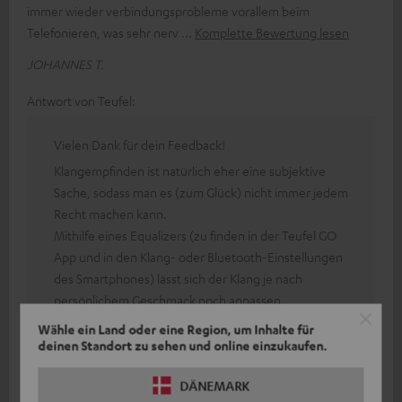
immer wieder verbindungsprobleme vorallem beim
Telefonieren, was sehr nerv
Komplette Bewertung lesen
JOHANNES T.
Antwort von Teufel:
Vielen Dank für dein Feedback!
Klangempfinden ist natürlich eher eine subjektive
Sache, sodass man es (zum Glück) nicht immer jedem
Recht machen kann.
Mithilfe eines Equalizers (zu finden in der Teufel GO
App und in den Klang- oder Bluetooth-Einstellungen
des Smartphones) lässt sich der Klang je nach
persönlichem Geschmack noch anpassen.
Bei technischen Schwierigkeiten stehen dir auch
Wähle ein Land oder eine Region, um Inhalte für
deinen Standort zu sehen und online einzukaufen.
gerne unsere netten Kollegen des technischen
Support Teams als Ansprechpartner zur Verfügung.
DÄNEMARK