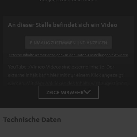
An dieser Stelle befindet sich ein Video
EINMALIG ZUSTIMMEN UND ANZEIGEN
Externe Inhalte immer anzeigen? In den Daten‑Einstellungen aktivieren
YouTube-/Vimeo-Videos sind externe Inhalte. Der
externe Inhalt kann hier mit nur einem Klick angezeigt
werden. Mit dem Anklicken des Inhalts wird zugestimmt,
dass externe Inhalte angezeigt werden. Dabei können
ZEIGE MIR MEHR
personenbezogene Daten an Drittplattformen
übermittelt werden.
Weitere Informationen sind in der
Datenschutzerklärung unter I zu finden
.
Technische Daten