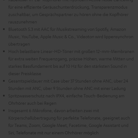
für eine effiziente Geräuschunterdrückung, Transparenzmodus
zuschaltbar, um Gesprächspartner zu hören ohne die Kopfhörer
rauszunehmen
Bluetooth 5.3 mit AAC für Musikstreaming von Spotify, Amazon
Music, YouTube, Apple Music & Co., Videoton wird lippensynchron
übertragen
Hoch belastbare Linear-HD-Töner mit großen 12-mm-Membranen
für extra weiten Frequenzgang, präzise Höhen, warme Mitten und
starkes Bassfundament bis auf 10 Hz für den stärksten Sound in
dieser Preisklasse
Gesamtspieldauer mit Case über 37 Stunden ohne ANC, über 24
Stunden mit ANC, über 9 Stunden ohne ANC mit einer Ladung
Spritzwasserschutz nach IPX4, einfache Touch-Bedienung am
Ohrhörer auch bei Regen
Insgesamt 6 Mikrofone, davon arbeiten zwei mit
Körperschallübertragung für perfekte Telefonate, geeignet auch
für Teams, Zoom, Google Meet, Facetime, Google Assistant und
Siri, Telefonate mit nur einem Ohrhörer möglich