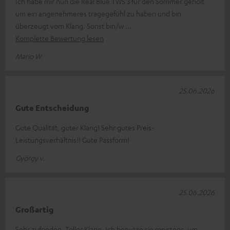
Ich habe mir nun die Real Blue TWS 3 für den Sommer geholt
um ein angenehmeres tragegefühl zu haben und bin
überzeugt vom Klang. Sonst bin/w
Komplette Bewertung lesen
Mario W.
25.06.2026
Gute Entscheidung
Gute Qualität, guter Klang! Sehr gutes Preis-
Leistungsverhältnis!! Gute Passform!
György v.
25.06.2026
Großartig
Sehr zufrieden. Toller Klang. Ich benutze sie meistens, um