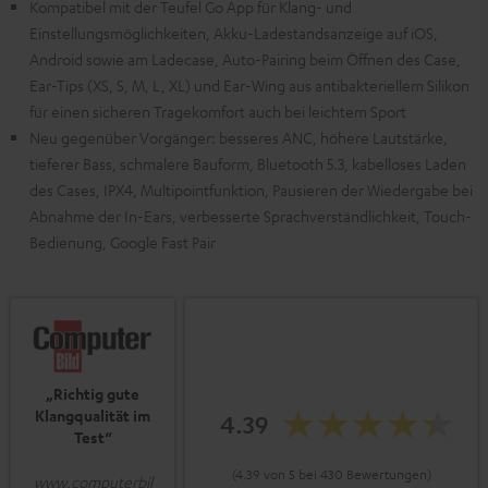
Kompatibel mit der Teufel Go App für Klang- und
Einstellungsmöglichkeiten, Akku-Ladestandsanzeige auf iOS,
Android sowie am Ladecase, Auto-Pairing beim Öffnen des Case,
Ear-Tips (XS, S, M, L, XL) und Ear-Wing aus antibakteriellem Silikon
für einen sicheren Tragekomfort auch bei leichtem Sport
Neu gegenüber Vorgänger: besseres ANC, höhere Lautstärke,
tieferer Bass, schmalere Bauform, Bluetooth 5.3, kabelloses Laden
des Cases, IPX4, Multipointfunktion, Pausieren der Wiedergabe bei
Abnahme der In-Ears, verbesserte Sprachverständlichkeit, Touch-
Bedienung, Google Fast Pair
„Richtig gute
Klangqualität im
4.39
Test“
(4.39 von 5 bei 430 Bewertungen)
www.computerbil