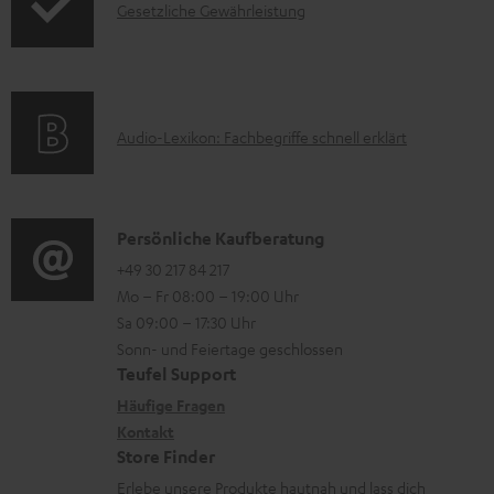
e
.
I
Gesetzliche Gewährleistung
r
A
r
s
n
m
Q
l
u
f
a
s
a
p
o
t
d
p
A
Audio-Lexikon: Fachbegriffe schnell erklärt
r
i
e
o
u
m
o
n
r
d
a
n
t
i
K
Persönliche Kaufberatung
t
e
.
o
o
+49 30 217 84 217
i
n
Mo – Fr 08:00 – 19:00 Uhr
l
-
n
o
z
Sa 09:00 – 17:30 Uhr
i
L
t
n
u
Sonn- und Feiertage geschlossen
n
e
a
e
Teufel Support
m
k
x
k
n
Häufige Fragen
V
s
i
Kontakt
t
z
e
Store Finder
.
k
d
u
r
Erlebe unsere Produkte hautnah und lass dich