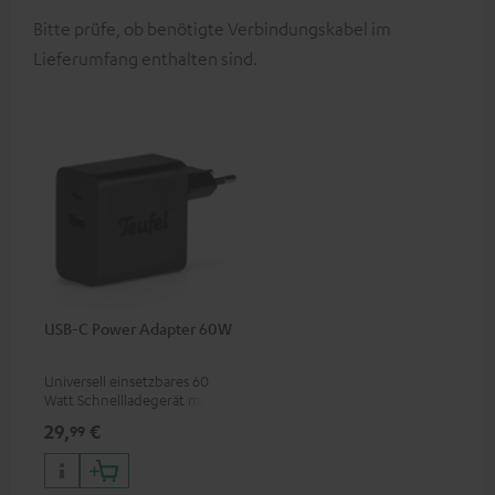
Bitte prüfe, ob benötigte Verbindungskabel im
Lieferumfang enthalten sind.
USB-C Power Adapter 60W
Universell einsetzbares 60
Watt Schnellladegerät mit
zwei Anschluss-Ports (USB-C
29,
€
99
60 Watt / USB-A 7,5 Watt) für
Kopfhörer & Portables sowie
Laptops und weitere Geräte
mit bis zu 60 Watt