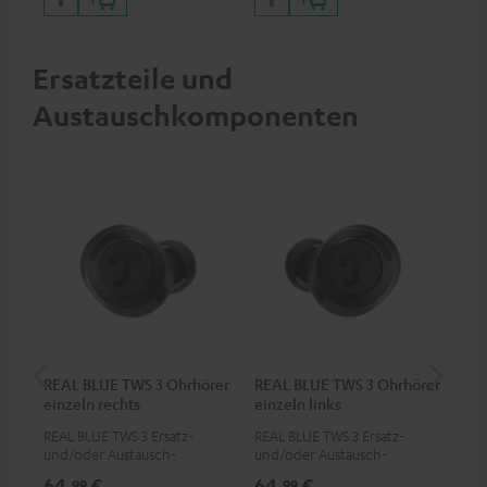
Geräte mit USB-C-Anschluss
So
Ersatzteile und
Austauschkomponenten
REAL BLUE TWS 3 Ohrhörer
REAL BLUE TWS 3 Ohrhörer
RE
einzeln rechts
einzeln links
REAL BLUE TWS 3 Ersatz-
REAL BLUE TWS 3 Ersatz-
Ers
und/oder Austausch-
und/oder Austausch-
Lad
Ohrhörer (rechts)
Ohrhörer (links)
64,
€
64,
€
64
99
99