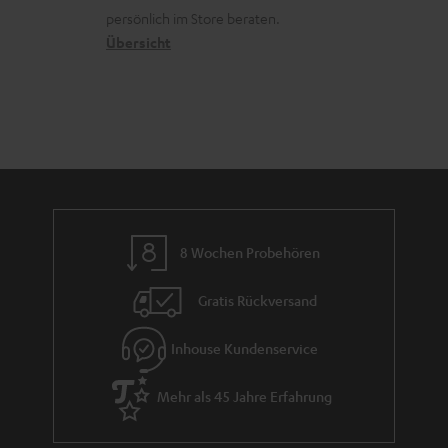
t
o
a
r
s
persönlich im Store beraten.
i
n
t
G
Übersicht
a
t
e
a
n
l
n
r
d
e
a
_
n
h
t
i
i
d
e
8 Wochen Probehören
d
Gratis Rückversand
e
n
Inhouse Kundenservice
Mehr als 45 Jahre Erfahrung