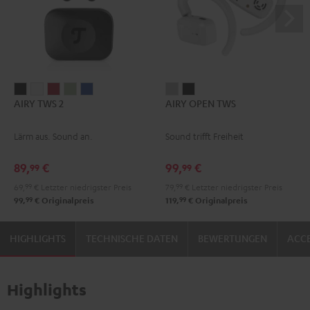
AIRY
AIRY
AIRY
AIRY
AIRY
AIRY
AIRY
AIRY TWS 2
AIRY OPEN TWS
TWS
TWS
TWS
TWS
TWS
OPEN
OPEN
2
2
2
2
2
TWS
TWS
Lärm aus. Sound an.
Sound trifft Freiheit
Night
Pure
Ruby
Sage
Space
Moon
Night
Black
White
Red
Green
Blue
Gray
Black
89,
€
99,
€
99
99
69,
99
€
Letzter niedrigster Preis
79,
99
€
Letzter niedrigster Preis
99
99
99,
€
Originalpreis
119,
€
Originalpreis
HIGHLIGHTS
TECHNISCHE DATEN
BEWERTUNGEN
ACCE
Highlights