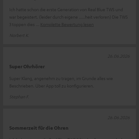
Ich hatte schon die erste Generation von Real Blue TWS und
war begeistert. (leider durch eigene .....heit verloren) Die TWS
3 toppen dies
Komplette Bewertung lesen
Norbert K.
26.06.2026
Super Ohrhörer
Super Klang, angenehm zu tragen, im Grunde alles wie
Beschrieben. Über App toll zu konfigurieren.
Stephan F.
26.06.2026
Sommerzeit für die Ohren