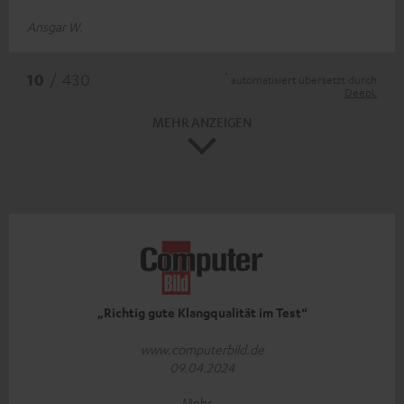
Ansgar W.
*
10
/ 430
automatisiert übersetzt durch
DeepL
MEHR ANZEIGEN
„Richtig gute Klangqualität im Test“
www.computerbild.de
09.04.2024
Mehr...