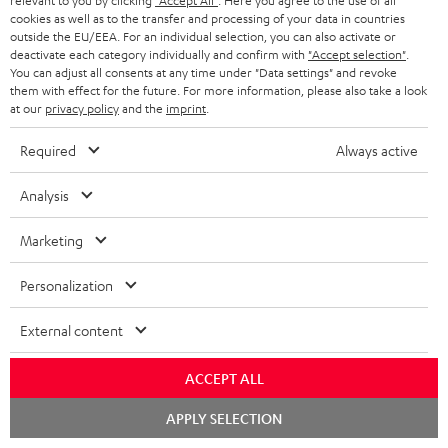
relevant to you by clicking
"Accept All"
. Here you agree to the use of all
cookies as well as to the transfer and processing of your data in countries
BIS ZU
outside the EU/EEA. For an individual selection, you can also activate or
45 €
deactivate each category individually and confirm with
"Accept selection"
.
You can adjust all consents at any time under "Data settings" and revoke
RABATT
them with effect for the future. For more information, please also take a look
at our
privacy policy
and the
imprint
.
N
Wähle deinen Gutschein!
Required
Always active
Melde dich für den Newsletter an und erhalte bis zu
e
45 € als Dankeschön.
Analysis
w
s
Marketing
JETZT
EMAIL
l
ANME
WIDGET
Personalization
e
t
External content
t
e
ACCEPT ALL
r
Chat
APPLY SELECTION
starten
a