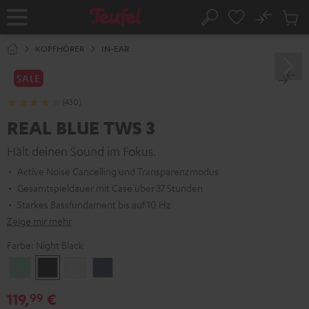
ZUM
NHALT
No
Abs
Startseite
Suche
RINGEN
Artike
im
KOPFHÖRER
IN-EAR
Waren
SALE
(430)
REAL BLUE TWS 3
Hält deinen Sound im Fokus.
Active Noise Cancelling und Transparenzmodus
Gesamtspieldauer mit Case über 37 Stunden
Starkes Bassfundament bis auf 10 Hz
Zeige mir mehr
Farbe:
Night Black
Misty
Night
Pure
Steel
Green
Black
White
Blue
119,
€
99