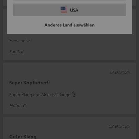
USA
02.08.2026
Anderes Land auswählen
Top Kopfhörer
Einwandfrei
Sarah K.
18.07.2026
Super Kopfhörer!!
Super Klang und Akku hält lange 👌
Huber C.
08.07.2026
Guter Klang