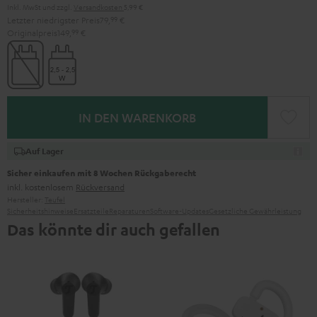
Inkl. MwSt
und zzgl.
Versandkosten
5,99 €
Letzter niedrigster Preis
79,
99
€
Originalpreis
149,
99
€
IN DEN WARENKORB
Auf Lager
Sicher einkaufen mit 8 Wochen Rückgaberecht
inkl. kostenlosem
Rückversand
Hersteller:
Teufel
Sicherheitshinweise
Ersatzteile
Reparaturen
Software-Updates
Gesetzliche Gewährleistung
Das könnte dir auch gefallen