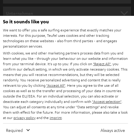
m
HEIMKINO
e
Unternehmen
l
So it sounds like you
HEIMKINO-KOMPLETTANLAGEN
SUPPORT
d
Teufel Onlineshops
We want to offer you a safe surfing experience that exactly matches your
interests. For this purpose, Teufel uses cookies and other tracking
SOUNDBARS
u
KARRIERE
technologies on these websites - also from third parties - and engages
DEUTSCHLAND
personalization services.
n
STEREO
With cookies, we and other marketing partners process data from you and
PRESSE & MARKETING
g
learn what you like - through your behaviour on our website and information
ÖSTERREICH
SMART HOME
from your terminal device. It's up to you: If you click on
"Reject All"
, you
GESCHÄFTSKUNDEN
confirm our default setting, in which we only activate necessary cookies. This
means that you will receive recommendations, but they will be selected
SCHWEIZ
BLUETOOTH-LAUTSPRECHER
PARTNERPROGRAMM
randomly. You receive personalized advertising and content that is really
relevant to you by clicking
"Accept All"
. Here you agree to the use of all
KOPFHÖRER
cookies as well as to the transfer and processing of your data in countries
NIEDERLANDE
BLOG
outside the EU/EEA. For an individual selection, you can also activate or
deactivate each category individually and confirm with
"Accept selection"
.
BLUETOOTH-KOPFHÖRER
NEWSLETTER
You can adjust all consents at any time under "Data settings" and revoke
BELGIEN
them with effect for the future. For more information, please also take a look
STEREOANLAGEN
at our
privacy policy
and the
imprint
.
STORES
FRANKREICH
LAUTSPRECHER
Required
Always active
DEINE VORTEILE BEI TEUFEL