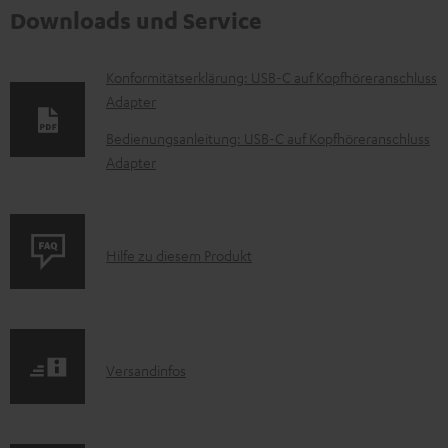
Downloads und Service
D
Konformitätserklärung: USB-C auf Kopfhöreranschluss
Adapter
o
k
Bedienungsanleitung: USB-C auf Kopfhöreranschluss
Adapter
u
m
e
P
n
Hilfe zu diesem Produkt
r
t
o
e
d
z
I
Versandinfos
u
u
n
k
m
f
t
H