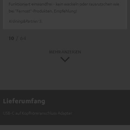
Funktioniert einwandfrei - kein wackeln oder rausrutschen wie
bei "Fernost"-Produkten. Empfehlung!
Kröning&Partner S.
10
/ 64
MEHR ANZEIGEN
Lieferumfang
USB-C auf Kopfhöreranschluss Adapter