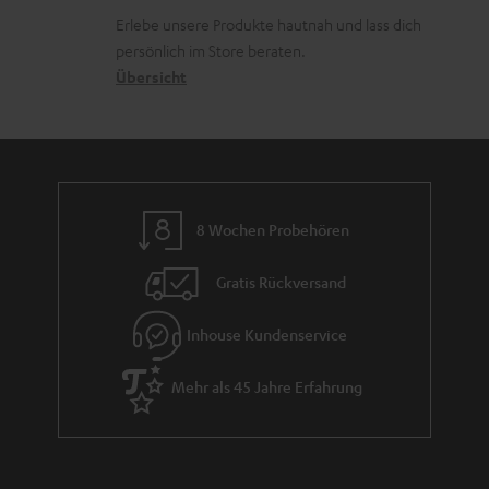
k
d
u
r
Erlebe unsere Produkte hautnah und lass dich
o
a
r
s
persönlich im Store beraten.
n
t
G
Übersicht
a
e
a
n
n
r
d
a
n
8 Wochen Probehören
t
i
Gratis Rückversand
e
Inhouse Kundenservice
Mehr als 45 Jahre Erfahrung