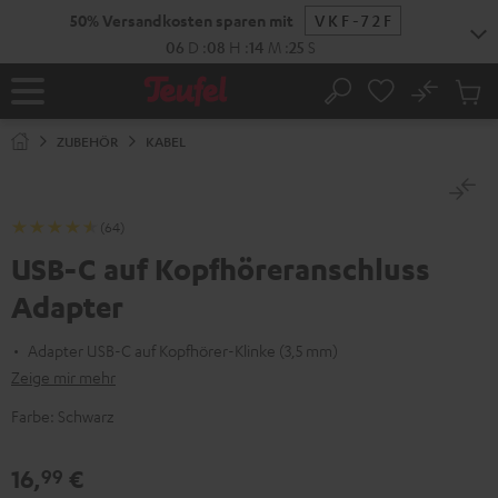
ZUM
50% Versandkosten sparen mit
VKF-72F
NHALT
RINGEN
06
D
:
08
H
:
14
M
:
24
S
No
Abs
Startseite
Suche
Artike
im
ZUBEHÖR
KABEL
Waren
(64)
USB-C auf Kopfhöreranschluss
Adapter
Adapter USB-C auf Kopfhörer-Klinke (3,5 mm)
Zeige mir mehr
Farbe:
Schwarz
16,
€
99