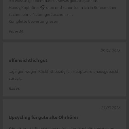
Ich wusste gar nicht dass es sowas gibt Adapter ins
Handy,Kopfhörer 🎧 dran und schon kann ich in Ruhe meinen
Sachen ohne Nebengeräuschen z
Komplette Bewertung lesen
Peter M.
25.04.2026
offensichtlich gut
...gingen wegen Rücktritt bezüglich Hauptware unausgepackt
zurück.
Ralf H.
25.03.2026
Upcycling für gute alte Ohrhörer
Prima Produkt. Kann meine guten alten Kopfhörer wieder am