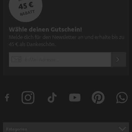
45 €
RABATT
N
Wähle deinen Gutschein!
Melde dich für den Newsletter an und erhalte bis zu
e
45 € als Dankeschön.
w
s
JETZT
EMAIL
l
ANME
WIDGET
e
t
t
e
r
a
n
Kategorien