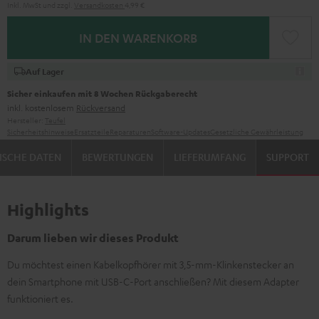
Inkl. MwSt
und zzgl.
Versandkosten
4,99 €
IN DEN WARENKORB
Auf Lager
Sicher einkaufen mit 8 Wochen Rückgaberecht
inkl. kostenlosem
Rückversand
Hersteller:
Teufel
Sicherheitshinweise
Ersatzteile
Reparaturen
Software-Updates
Gesetzliche Gewährleistung
ISCHE DATEN
BEWERTUNGEN
LIEFERUMFANG
SUPPORT
Highlights
Darum lieben wir dieses Produkt
Du möchtest einen Kabelkopfhörer mit 3,5-mm-Klinkenstecker an
dein Smartphone mit USB-C-Port anschließen? Mit diesem Adapter
funktioniert es.