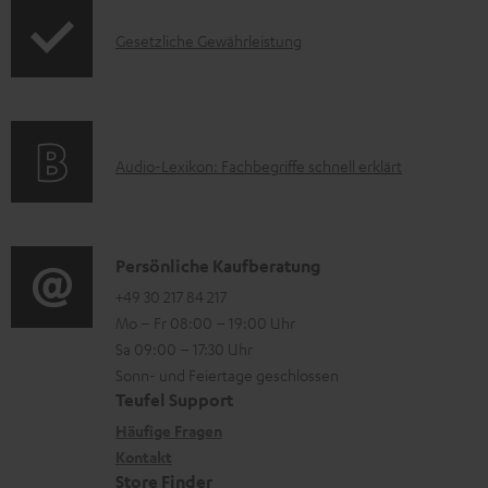
o
F
e
I
Gesetzliche Gewährleistung
r
A
r
n
m
Q
u
f
a
s
n
o
t
t
A
Audio-Lexikon: Fachbegriffe schnell erklärt
r
i
e
u
m
o
r
d
a
n
l
i
K
Persönliche Kaufberatung
t
e
a
o
o
+49 30 217 84 217
i
n
d
Mo – Fr 08:00 – 19:00 Uhr
-
n
o
z
e
Sa 09:00 – 17:30 Uhr
L
t
n
u
Sonn- und Feiertage geschlossen
n
e
a
e
Teufel Support
m
x
k
n
Häufige Fragen
V
i
Kontakt
t
z
e
Store Finder